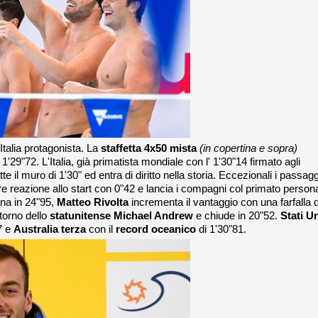
'Italia protagonista. La
staffetta 4x50 mista
(in copertina e sopra)
 1'29"72. L'Italia, già primatista mondiale con l' 1'30"14 firmato agli
 il muro di 1'30" ed entra di diritto nella storia. Eccezionali i passagg
re reazione allo start con 0"42 e lancia i compagni col primato person
ana in 24"95,
Matteo Rivolta
incrementa il vantaggio con una farfalla 
itorno dello
statunitense
Michael Andrew
e chiude in 20"52.
Stati Un
7 e
Australia terza
con il
record oceanico
di 1'30"81.