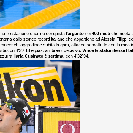
na prestazione enorme conquista l’
argento
nei
400 misti
che nuota c
ntana dallo storico record italiano che appartiene ad Alessia Filippi c
anceschi aggredisce subito la gara, attacca soprattutto con la rana i
rta
con 4'29"18 e piazza il break decisivo.
Vince
la
statunitense Hal
 azzurra
Ilaria Cusinato
è
settima
con 4'32"94.