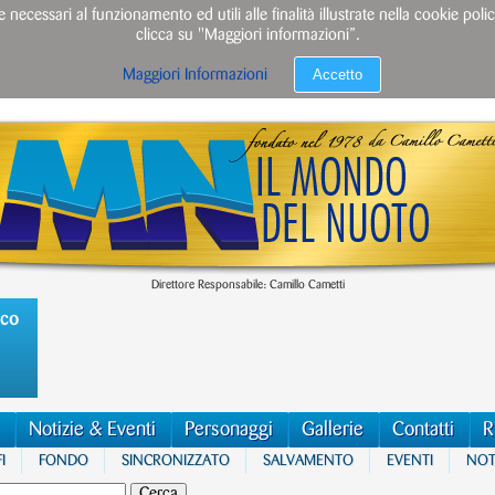
e necessari al funzionamento ed utili alle finalità illustrate nella cookie po
clicca su "Maggiori informazioni”.
Accetto
Maggiori Informazioni
Direttore Responsabile: Camillo Cametti
ico
Notizie & Eventi
Personaggi
Gallerie
Contatti
R
I
FONDO
SINCRONIZZATO
SALVAMENTO
EVENTI
NOTI