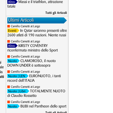
Massi e il triathlon, attrazione
Altro
fatale
Tutti gli Articoli
Ultimi Articoli
Camillo Cametti at Large
In Qatar saranno presenti oltre
Eventi
2600 atleti di 190 nazioni. Niente russi
Camillo Cametti at Large
KIRSTY COVENTRY
Altro
riconfermata ministro dello Sport
Camillo Cametti at Large
CLAMOROSO, il nuoto
Nuoto
i
DOWN UNDER è sottosopra
ale
da
Camillo Cametti at Large
iti
EURONUOTO, i tanti
Nuoto
| LEN
record dell’ITALIA
Camillo Cametti at Large
TOTALMENTE NUOTO
Nuoto
| Libri
di Claudio Rossetto
Camillo Cametti at Large
BUBI nel Pantheon dello sport
Nuoto
Tutti gli Articoli