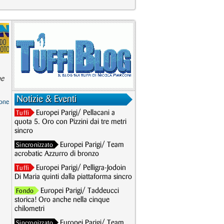
ne
Notizie & Eventi
one
Europei Parigi/ Pellacani a
Tuffi
quota 5. Oro con Pizzini dai tre metri
sincro
Europei Parigi/ Team
Sincronizzato
acrobatic Azzurro di bronzo
Europei Parigi/ Pelligra-Jodoin
Tuffi
Di Maria quinti dalla piattaforma sincro
Europei Parigi/ Taddeucci
Fondo
storica! Oro anche nella cinque
chilometri
Europei Parigi/ Team
Sincronizzato