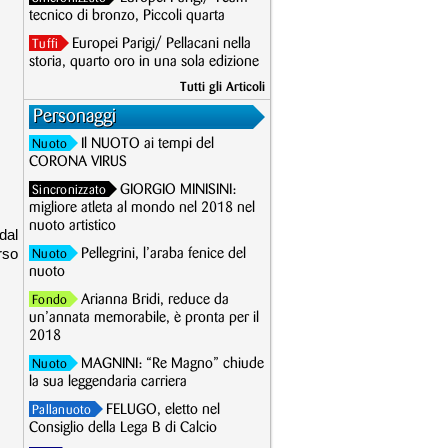
tecnico di bronzo, Piccoli quarta
Europei Parigi/ Pellacani nella
Tuffi
storia, quarto oro in una sola edizione
Tutti gli Articoli
Personaggi
Il NUOTO ai tempi del
Nuoto
CORONA VIRUS
GIORGIO MINISINI:
Sincronizzato
migliore atleta al mondo nel 2018 nel
nuoto artistico
dal
rso
Pellegrini, l’araba fenice del
Nuoto
nuoto
Arianna Bridi, reduce da
Fondo
un’annata memorabile, è pronta per il
2018
MAGNINI: “Re Magno” chiude
Nuoto
la sua leggendaria carriera
FELUGO, eletto nel
Pallanuoto
Consiglio della Lega B di Calcio