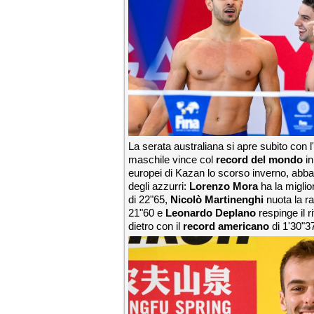
La serata australiana si apre subito con l
maschile vince col
record del mondo
in
europei di Kazan lo scorso inverno, abbatte
degli azzurri:
Lorenzo Mora
ha la miglio
di 22"65,
Nicolò Martinenghi
nuota la r
21"60 e
Leonardo Deplano
respinge il r
dietro con il
record americano
di 1'30"3