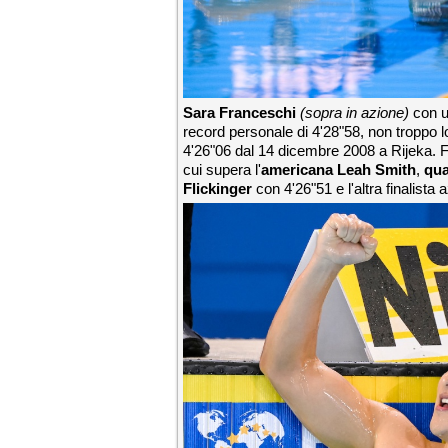
Sara Franceschi
(sopra in azione)
con u
record personale di 4'28"58, non troppo lo
4'26"06 dal 14 dicembre 2008 a Rijeka. Fr
cui supera l'
americana Leah Smith
,
qua
Flickinger
con 4'26"51 e l'altra finalista