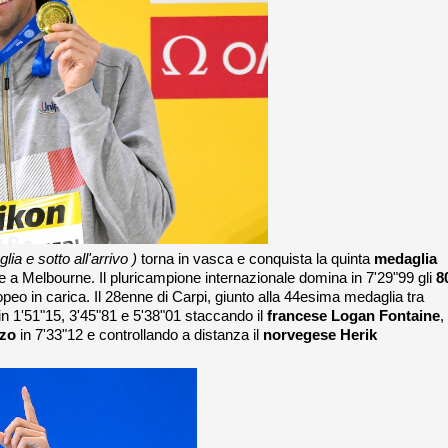
glia
e sotto all'arrivo )
torna in vasca e conquista la quinta
medaglia
 a Melbourne. Il pluricampione internazionale domina in 7'29"99 gli
8
eo in carica. Il 28enne di Carpi, giunto alla 44esima medaglia tra
 in 1'51"15, 3'45"81 e 5'38"01 staccando il
francese Logan Fontaine
,
rzo
in 7'33"12 e controllando a distanza il
norvegese Herik