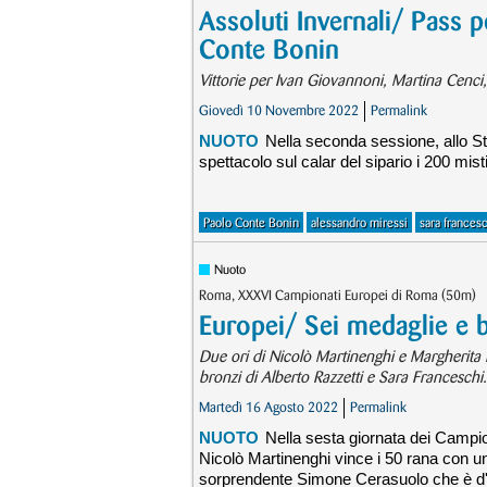
Assoluti Invernali/ Pass p
Conte Bonin
Vittorie per Ivan Giovannoni, Martina Cenci
Giovedì 10 Novembre 2022
Permalink
NUOTO
Nella seconda sessione, allo St
spettacolo sul calar del sipario i 200 misti
Paolo Conte Bonin
alessandro miressi
sara frances
Nuoto
Roma, XXXVI Campionati Europei di Roma (50m)
Europei/ Sei medaglie e 
Due ori di Nicolò Martinenghi e Margherita 
bronzi di Alberto Razzetti e Sara Franceschi.
Martedì 16 Agosto 2022
Permalink
NUOTO
Nella sesta giornata dei Campio
Nicolò Martinenghi vince i 50 rana con uno
sorprendente Simone Cerasuolo che è d'