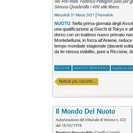
nei 400 misti. Federica Pellegrini pass per gl
Simona Quadarella i 400 stile libero.
Mercoledì 31 Marzo 2021
Permalink
NUOTO
Nella prima giornata degli Assol
una qualificazione ai Giochi di Tokyo e a
dorso con un inatteso nuovo primato nazi
Montebelluna, in forza all’Aniene, reduc
tempo mondiale stagionale (davanti solta
da lei stessa stabilito, pure a Riccione, d
RICCIONE
ASSOLUTI PRIMAVERILI
margherita pan
Notizie più vecchie...
Il Mondo Del Nuoto
Autorizzazione del tribunale di Verona n. 422
del 18/03/1978
Direttore Responsabile:
Camillo Cametti