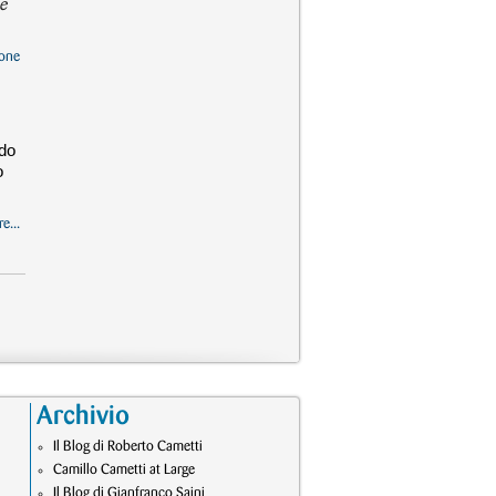
 e
one
,
ndo
o
e...
Archivio
Il Blog di Roberto Cametti
Camillo Cametti at Large
Il Blog di Gianfranco Saini