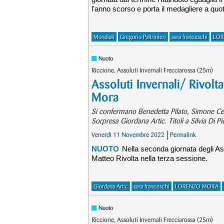
l'anno scorso e porta il medagliere a quota
Mondiali
Gregorio Paltrinieri
sara franceschi
LOR
Nuoto
Riccione, Assoluti Invernali Frecciarossa (25m)
Assoluti Invernali/ Rivolta
Mora
Si confermano Benedetta Pilato, Simone Ce
Sorpresa Giordana Artic. Titoli a Silvia Di P
Venerdì 11 Novembre 2022
Permalink
NUOTO
Nella seconda giornata degli Ass
Matteo Rivolta nella terza sessione.
Giordana Artic
sara franceschi
LORENZO MORA
Nuoto
Riccione, Assoluti Invernali Frecciarossa (25m)