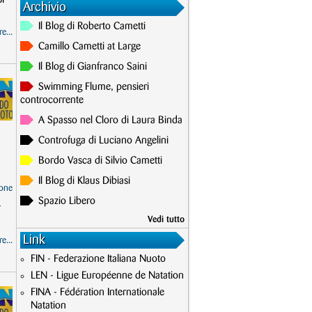
Archivio
Il Blog di Roberto Cametti
e...
Camillo Cametti at Large
Il Blog di Gianfranco Saini
Swimming Flume, pensieri
controcorrente
A Spasso nel Cloro di Laura Binda
Controfuga di Luciano Angelini
Bordo Vasca di Silvio Cametti
Il Blog di Klaus Dibiasi
one
Spazio Libero
r
Vedi tutto
Link
e...
FIN - Federazione Italiana Nuoto
LEN - Ligue Européenne de Natation
FINA - Fédération Internationale
Natation