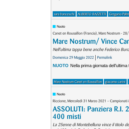
sara franceschi
ALBERTO RAZZETTI
Gregorio Paltri
Nuoto
Canet en Roussillon (Francia), Mare Nostrum - 28
Mare Nostrum/ Vince Cari
Nell'ultima tappa bene anche Federico Burd
Domenica 29 Maggio 2022
Permalink
NUOTO
Nella prima giornata dell’ulti
Mare Nostrum Canet en Roussillon
giacomo carini
Nuoto
Riccione, Mercoledì 31 Marzo 2021 – Campionati ita
ASSOLUTI: Panziera R.I. 
400 misti
La 25enne di Montebelluna vince il titolo de