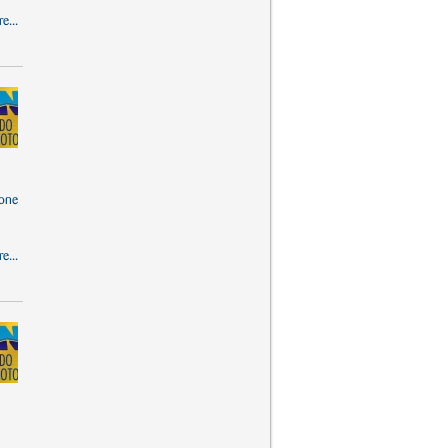
e...
one
e...