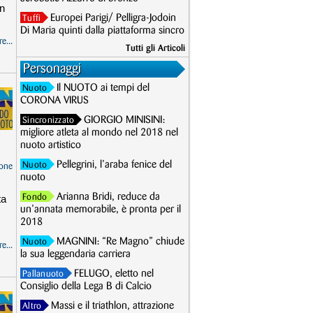
in
Europei Parigi/ Pelligra-Jodoin
Tuffi
.
Di Maria quinti dalla piattaforma sincro
e...
Tutti gli Articoli
Personaggi
Il NUOTO ai tempi del
Nuoto
CORONA VIRUS
GIORGIO MINISINI:
Sincronizzato
migliore atleta al mondo nel 2018 nel
nuoto artistico
Pellegrini, l’araba fenice del
Nuoto
one
nuoto
Arianna Bridi, reduce da
ta
Fondo
un’annata memorabile, è pronta per il
2018
MAGNINI: “Re Magno” chiude
Nuoto
e...
la sua leggendaria carriera
FELUGO, eletto nel
Pallanuoto
Consiglio della Lega B di Calcio
Massi e il triathlon, attrazione
Altro