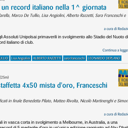
e un record italiano nella 1^ giornata
lla, Marco De Tullio, Lisa Angiolini, Alberto Razzetti, Sara Franceschi e
a cura di
Redazi
li Assoluti Unipolsai primaverili in svolgimento allo Stadio del Nuoto d
d italiano di club.
Continua a legger
ULLIO
Lisa Angiolini
ALBERTO RAZZETTI
sara franceschi
LEONARDO DEPLANO
 (25m)
 staffetta 4x50 mista d'oro, Franceschi
ficati in finale Benedetta Pilato, Matteo Rivolta, Nicolò Martinenghi e Simo
a cura di
Redazi
li in vasca corta in svolgimento a Melbourne, in Australia, a una
il record di 5 medaglie d'oro in un'unica edizione raggiunto ad Abu Dhab