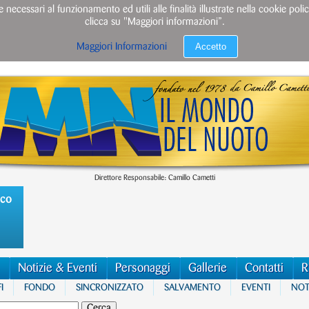
e necessari al funzionamento ed utili alle finalità illustrate nella cookie po
clicca su "Maggiori informazioni”.
Accetto
Maggiori Informazioni
Direttore Responsabile: Camillo Cametti
ico
Notizie & Eventi
Personaggi
Gallerie
Contatti
R
I
FONDO
SINCRONIZZATO
SALVAMENTO
EVENTI
NOTI