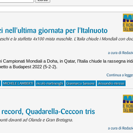
nell'ultima giornata per l'Italnuoto
schi e la staffetta 4x100 mista maschile. L'Italia chiude i Mondiali con dod
a cura di
Redazi
ei Campionati Mondiali a Doha, in Qatar, l’Italia chiude la rassegna irid
spetto a Budapest 2022 (5-2-2).
Continua a legger
MICHELE LAMBERTI
nicolò martinenghi
Gianmarco Sansone
alessandro miressi
a record, Quadarella-Ceccon tris
6 punti davanti ad Olanda e Gran Bretagna.
a cura di
Redazi