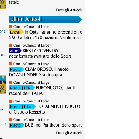
fatale
Tutti gli Articoli
Ultimi Articoli
Camillo Cametti at Large
one
In Qatar saranno presenti oltre
Eventi
2600 atleti di 190 nazioni. Niente russi
i
Camillo Cametti at Large
KIRSTY COVENTRY
Altro
e...
riconfermata ministro dello Sport
Camillo Cametti at Large
CLAMOROSO, il nuoto
Nuoto
DOWN UNDER è sottosopra
Camillo Cametti at Large
EURONUOTO, i tanti
Nuoto
| LEN
record dell’ITALIA
Camillo Cametti at Large
TOTALMENTE NUOTO
Nuoto
| Libri
ne
di Claudio Rossetto
Camillo Cametti at Large
one
BUBI nel Pantheon dello sport
Nuoto
Tutti gli Articoli
i