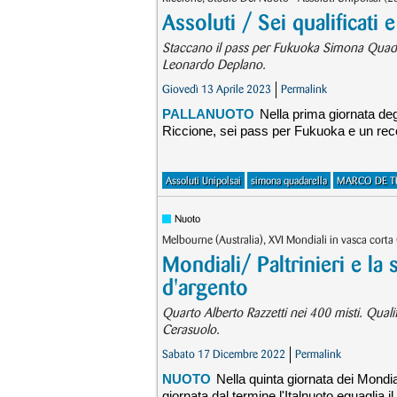
Assoluti / Sei qualificati 
Staccano il pass per Fukuoka Simona Quadare
Leonardo Deplano.
Giovedì 13 Aprile 2023
Permalink
PALLANUOTO
Nella prima giornata deg
Riccione, sei pass per Fukuoka e un recor
Assoluti Unipolsai
simona quadarella
MARCO DE T
Nuoto
Melbourne (Australia), XVI Mondiali in vasca corta
Mondiali/ Paltrinieri e la
d'argento
Quarto Alberto Razzetti nei 400 misti. Quali
Cerasuolo.
Sabato 17 Dicembre 2022
Permalink
NUOTO
Nella quinta giornata dei Mondia
giornata dal termine l'Italnuoto eguaglia 