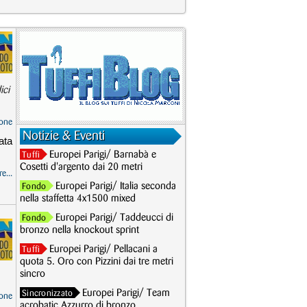
ici
one
Notizie & Eventi
ata
Europei Parigi/ Barnabà e
Tuffi
Cosetti d'argento dai 20 metri
e...
Europei Parigi/ Italia seconda
Fondo
nella staffetta 4x1500 mixed
Europei Parigi/ Taddeucci di
Fondo
bronzo nella knockout sprint
Europei Parigi/ Pellacani a
Tuffi
quota 5. Oro con Pizzini dai tre metri
sincro
Europei Parigi/ Team
Sincronizzato
one
acrobatic Azzurro di bronzo