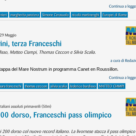
Continua a legger
nieri
margherita panziera
Simone Cerasuolo
nicolò martinenghi
Europei di Roma
/29 Maggio
ni, terza Franceschi
isso, Matteo Ciampi, Thomas Ceccon e Silvia Scalia.
a cura di
Redazi
ma tappa del Mare Nostrum in programma Canet en Roussillon.
Continua a legger
sara franceschi
thomas ceccon
silvia scalia
federico burdisso
MATTEO CIAMPI
liani assoluti primaverili (50m)
200 dorso, Franceschi pass olimpico
i 200 dorso col nuovo record italiano. La livornese stacca il pass olimpico