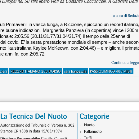
i Europei nei 50 stile libero vinti da Costanza Cocconcelli. A Gabriele Detti
a cura di
Redazi
uti Primaverili in vasca lunga, a Riccione, spiccano un record italiano
ltre buone indicazioni. Margherita Panziera (in copertina) vince i 200m
onale: 2:05.56 (30.11/31.77/31.94/31.74) il tempo della 25enne di
e dal covid. E’ la sesta prestazione mondiale di sempre – anche seco
nto l’australiana Kaylee McKeown, con 2:04.46) – e migliora il primat
ue anni fa, con 2:05.72.
Continua a legger
ziera
RECORD ITALIANO 200 DORSO
sara franceschi
PASS OLIMPICO 400 MISTI
La Tecnica Del Nuoto
Categorie
Nuoto
Autorizzazione del Tribunale di Verona n. 302
Stampa CR 1808 in data 15/03/1974
Pallanuoto
Tuffi
Direttore Responsabile:
Camillo Cametti