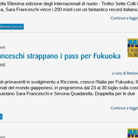
lla 59esima edizione degli Internazionali di nuoto - Trofeo Sette Colli 
, Sara Franceschi vince i 200 misti con un fantastico record italiano
Continua a legger
thomas ceccon
25m)
anceschi strappano i pass per Fukuoka
sti.
a cura di
Redazi
ti primaverili in svolgimento a Riccione, cresce l'Italia per Fukuoka. Il
ati del mondo giapponesi, in programma dal 23 al 30 luglio sulla cos
onquistano Sara Franceschi e Simona Quadarella. Doppietta per le due
Continua a legger
a
25m)