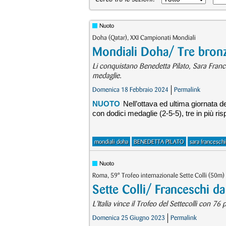
Nuoto
Doha (Qatar), XXI Campionati Mondiali
Mondiali Doha/ Tre bronzi 
Li conquistano Benedetta Pilato, Sara France
medaglie.
Domenica 18 Febbraio 2024
Permalink
NUOTO
Nell’ottava ed ultima giornata d
con dodici medaglie (2-5-5), tre in più ri
mondiali doha
BENEDETTA PILATO
sara franceschi
Nuoto
Roma, 59° Trofeo internazionale Sette Colli (50m)
Sette Colli/ Franceschi d
L'Italia vince il Trofeo del Settecolli con 7
Domenica 25 Giugno 2023
Permalink