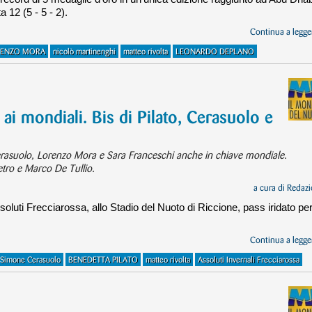
 12 (5 - 5 - 2).
Continua a legger
ENZO MORA
nicolò martinenghi
matteo rivolta
LEONARDO DEPLANO
 ai mondiali. Bis di Pilato, Cerasuolo e
rasuolo, Lorenzo Mora e Sara Franceschi anche in chiave mondiale.
ietro e Marco De Tullio.
a cura di
Redazi
oluti Frecciarossa, allo Stadio del Nuoto di Riccione, pass iridato pe
Continua a legger
Simone Cerasuolo
BENEDETTA PILATO
matteo rivolta
Assoluti Invernali Frecciarossa