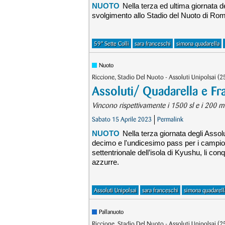
NUOTO
Nella terza ed ultima giornata de
svolgimento allo Stadio del Nuoto di Roma
59° Sette Colli
sara franceschi
simona quadarella
Nuoto
Riccione, Stadio Del Nuoto - Assoluti Unipolsai (
Assoluti/ Quadarella e Fr
Vincono rispettivamente i 1500 sl e i 200 mi
Sabato 15 Aprile 2023
Permalink
NUOTO
Nella terza giornata degli Assolu
decimo e l'undicesimo pass per i campion
settentrionale dell’isola di Kyushu, li c
azzurre.
Assoluti Unipolsai
sara franceschi
simona quadarell
Pallanuoto
Riccione, Stadio Del Nuoto - Assoluti Unipolsai (