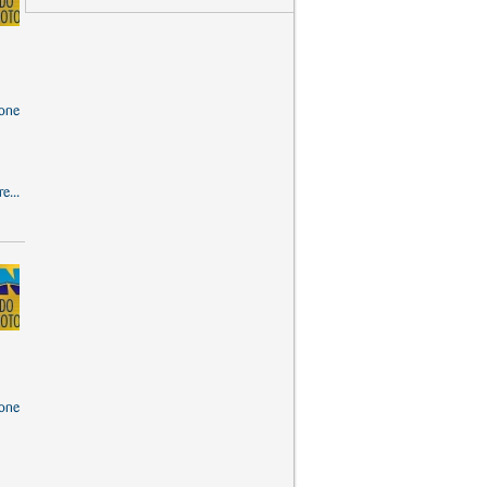
one
e...
one