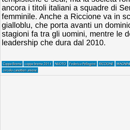
ancora i titoli italiani a squadre di S
femminile. Anche a Riccione va in s
gialloblu, che porta avanti un domini
stagioni fa tra gli uomini, mentre le
leadership che dura dal 2010.
Coppa Brema
coppa brema 2014
NUOTO
Federica Pellegrini
RICCIONE
MAGNIN
circolo canottieri aniene