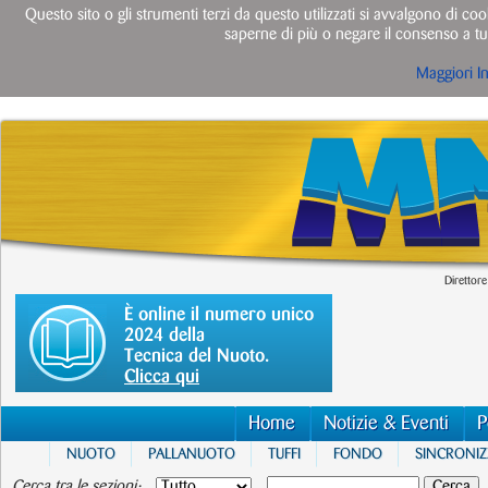
Questo sito o gli strumenti terzi da questo utilizzati si avvalgono di cook
saperne di più o negare il consenso a tut
Maggiori I
Direttore
È online il numero unico
2024 della
Tecnica del Nuoto.
Clicca qui
Home
Notizie & Eventi
P
NUOTO
PALLANUOTO
TUFFI
FONDO
SINCRONI
Cerca tra le sezioni: