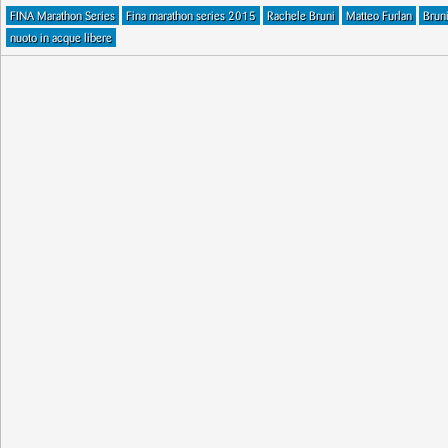
FINA Marathon Series
Fina marathon series 2015
Rachele Bruni
Matteo Furlan
Brun
nuoto in acque libere