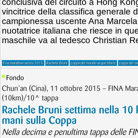
conclusiva del circuito a Hong Kong
vincitrice della classifica generale
campionessa uscente Ana Marcela 
nuotatrice italiana che riesce in ques
maschile va al tedesco Christian Re
Fina marathon series 2015
Rachele Bruni
coppa del mondo acque libere
coppa del m
Fondo
Chun’an (Cina), 11 ottobre 2015 – FINA Mar
(10km)/10^ tappa
Rachele Bruni settima nella 10 
mani sulla Coppa
Nella decima e penultima tappa delle F