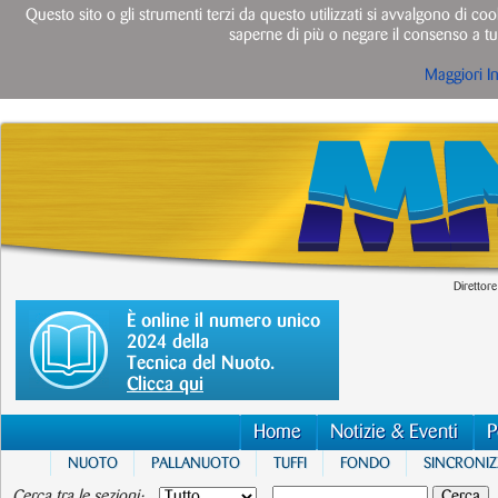
Questo sito o gli strumenti terzi da questo utilizzati si avvalgono di cook
saperne di più o negare il consenso a tut
Maggiori I
Direttore
È online il numero unico
2024 della
Tecnica del Nuoto.
Clicca qui
Home
Notizie & Eventi
P
NUOTO
PALLANUOTO
TUFFI
FONDO
SINCRONI
Cerca tra le sezioni: