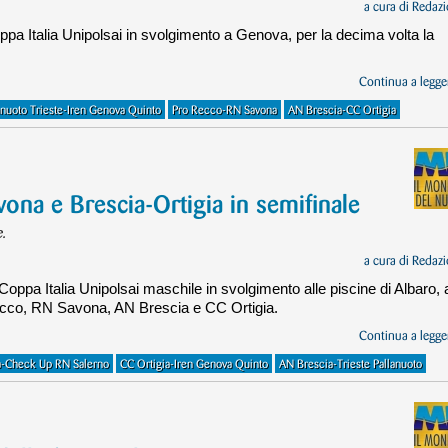
a cura di
Redazi
oppa Italia Unipolsai in svolgimento a Genova, per la decima volta la
Continua a legger
anuoto Trieste-Iren Genova Quinto
Pro Recco-RN Savona
AN Brescia-CC Ortigia
ona e Brescia-Ortigia in semifinale
e.
a cura di
Redazi
a Coppa Italia Unipolsai maschile in svolgimento alle piscine di Albaro, 
cco, RN Savona, AN Brescia e CC Ortigia.
Continua a legger
a-Check Up RN Salerno
CC Ortigia-Iren Genova Quinto
AN Brescia-Trieste Pallanuoto