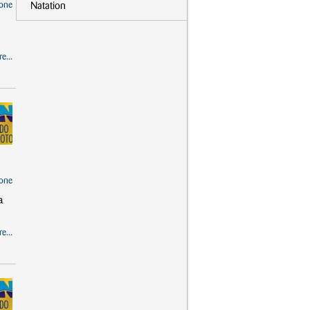
one
Natation
e...
one
a
e...