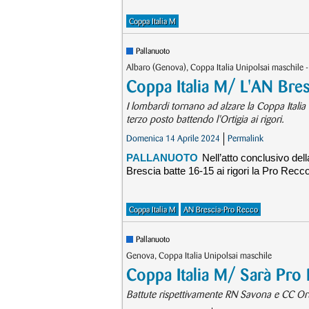
Coppa Italia M
Pallanuoto
Albaro (Genova), Coppa Italia Unipolsai maschile 
Coppa Italia M/ L'AN Bresc
I lombardi tornano ad alzare la Coppa Italia
terzo posto battendo l'Ortigia ai rigori.
Domenica 14 Aprile 2024
Permalink
PALLANUOTO
Nell’atto conclusivo del
Brescia batte 16-15 ai rigori la Pro Recco
Coppa Italia M
AN Brescia-Pro Recco
Pallanuoto
Genova, Coppa Italia Unipolsai maschile
Coppa Italia M/ Sarà Pro 
Battute rispettivamente RN Savona e CC Ort