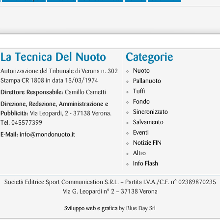
La Tecnica Del Nuoto
Categorie
Nuoto
Autorizzazione del Tribunale di Verona n. 302
Stampa CR 1808 in data 15/03/1974
Pallanuoto
Tuffi
Direttore Responsabile:
Camillo Cametti
Fondo
Direzione, Redazione, Amministrazione e
Sincronizzato
Pubblicità:
Via Leopardi, 2 - 37138 Verona.
Salvamento
Tel. 045577399
Eventi
E-Mail:
info@mondonuoto.it
Notizie FIN
Altro
Info Flash
Società Editrice Sport Communication S.R.L. – Partita I.V.A./C.F. n° 02389870235
Via G. Leopardi n° 2 – 37138 Verona
Sviluppo web e grafica
by Blue Day Srl