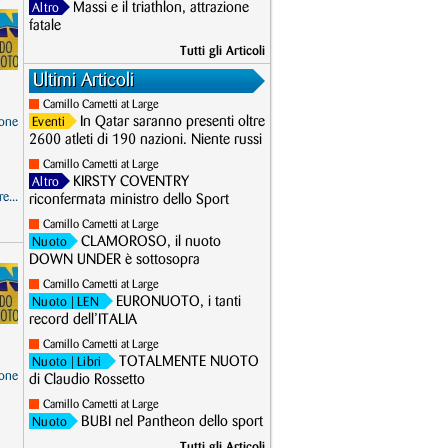
Massi e il triathlon, attrazione
Altro
fatale
Tutti gli Articoli
Ultimi Articoli
Camillo Cametti at Large
In Qatar saranno presenti oltre
one
Eventi
2600 atleti di 190 nazioni. Niente russi
Camillo Cametti at Large
KIRSTY COVENTRY
Altro
e...
riconfermata ministro dello Sport
Camillo Cametti at Large
CLAMOROSO, il nuoto
Nuoto
DOWN UNDER è sottosopra
Camillo Cametti at Large
EURONUOTO, i tanti
Nuoto
| LEN
record dell’ITALIA
Camillo Cametti at Large
TOTALMENTE NUOTO
Nuoto
| Libri
one
di Claudio Rossetto
Camillo Cametti at Large
BUBI nel Pantheon dello sport
Nuoto
Tutti gli Articoli