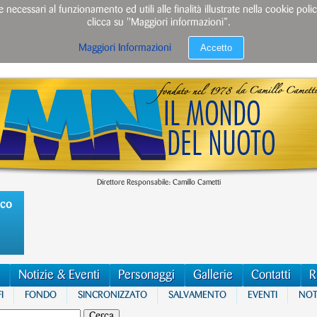
e necessari al funzionamento ed utili alle finalità illustrate nella cookie po
clicca su "Maggiori informazioni”.
Accetto
Maggiori Informazioni
Direttore Responsabile: Camillo Cametti
ico
Notizie & Eventi
Personaggi
Gallerie
Contatti
R
I
FONDO
SINCRONIZZATO
SALVAMENTO
EVENTI
NOTI