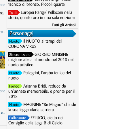
tecnico di bronzo, Piccoli quarta
one
na
Europei Parigi/ Pellacani nella
Tuffi
storia, quarto oro in una sola edizione
Tutti gli Articoli
e...
Personaggi
Il NUOTO ai tempi del
Nuoto
CORONA VIRUS
GIORGIO MINISINI:
Sincronizzato
migliore atleta al mondo nel 2018 nel
nuoto artistico
Pellegrini, l’araba fenice del
Nuoto
nuoto
Arianna Bridi, reduce da
Fondo
one
un’annata memorabile, è pronta per il
2018
MAGNINI: “Re Magno” chiude
Nuoto
la sua leggendaria carriera
e...
FELUGO, eletto nel
Pallanuoto
Consiglio della Lega B di Calcio