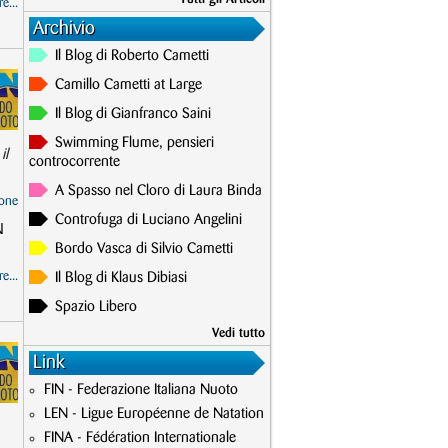
e...
Archivio
Il Blog di Roberto Cametti
Camillo Cametti at Large
Il Blog di Gianfranco Saini
Swimming Flume, pensieri
il
controcorrente
A Spasso nel Cloro di Laura Binda
one
Controfuga di Luciano Angelini
N
Bordo Vasca di Silvio Cametti
e...
Il Blog di Klaus Dibiasi
Spazio Libero
Vedi tutto
Link
FIN - Federazione Italiana Nuoto
LEN - Ligue Européenne de Natation
FINA - Fédération Internationale