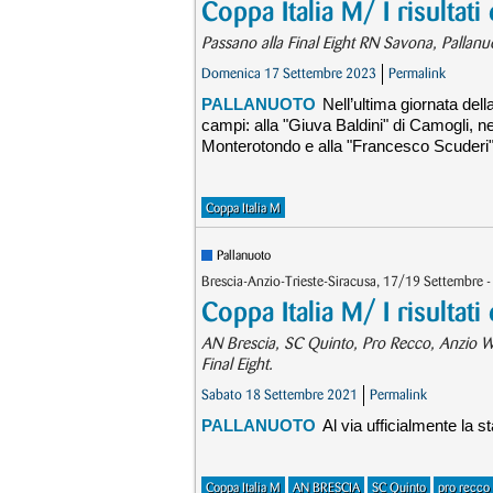
Coppa Italia M/ I risultati
Passano alla Final Eight RN Savona, Pallanuot
Domenica 17 Settembre 2023
Permalink
PALLANUOTO
Nell’ultima giornata del
campi: alla "Giuva Baldini" di Camogli, n
Monterotondo e alla "Francesco Scuderi"
Coppa Italia M
Pallanuoto
Brescia-Anzio-Trieste-Siracusa, 17/19 Settembre -
Coppa Italia M/ I risultati
AN Brescia, SC Quinto, Pro Recco, Anzio Wat
Final Eight.
Sabato 18 Settembre 2021
Permalink
PALLANUOTO
Al via ufficialmente la 
Coppa Italia M
AN BRESCIA
SC Quinto
pro recco