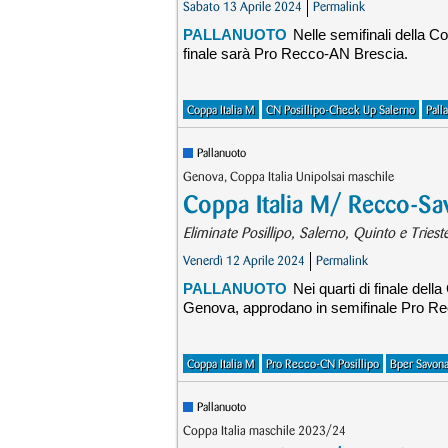
Sabato 13 Aprile 2024
Permalink
PALLANUOTO
Nelle semifinali della C
finale sarà Pro Recco-AN Brescia.
Coppa Italia M
CN Posillipo-Check Up Salerno
Pall
Pallanuoto
Genova, Coppa Italia Unipolsai maschile
Coppa Italia M/ Recco-Sav
Eliminate Posillipo, Salerno, Quinto e Triest
Venerdì 12 Aprile 2024
Permalink
PALLANUOTO
Nei quarti di finale dell
Genova, approdano in semifinale Pro Re
Coppa Italia M
Pro Recco-CN Posillipo
Bper Savon
Pallanuoto
Coppa Italia maschile 2023/24