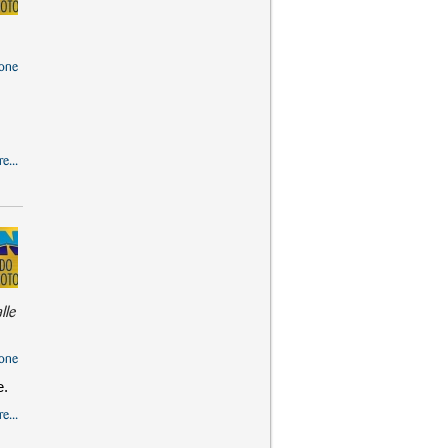
one
e...
lle
one
e.
e...