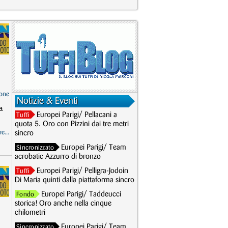
one
Notizie & Eventi
a
Europei Parigi/ Pellacani a
Tuffi
quota 5. Oro con Pizzini dai tre metri
e...
sincro
Europei Parigi/ Team
Sincronizzato
acrobatic Azzurro di bronzo
Europei Parigi/ Pelligra-Jodoin
Tuffi
Di Maria quinti dalla piattaforma sincro
Europei Parigi/ Taddeucci
Fondo
storica! Oro anche nella cinque
chilometri
Europei Parigi/ Team
Sincronizzato