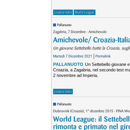
croazia-italia
World League
Pallanuoto
Zagabria, 7 Dicembre - Amichevole
Amichevole/ Croazia-Ital
Un giovane Settebello batte la Croazia, sugli
Martedì 7 Dicembre 2021
Permalink
PALLANUOTO
Un Settebello giovane e 
Croazia, a Zagabria, nel secondo test ma
2 novembre ad Imperia.
croazia-italia
Pallanuoto
Dubrovnik (Croazia), 1° dicembre 2015 - FINA Wor
World League: il Settebello
rimonta e primato nel gi