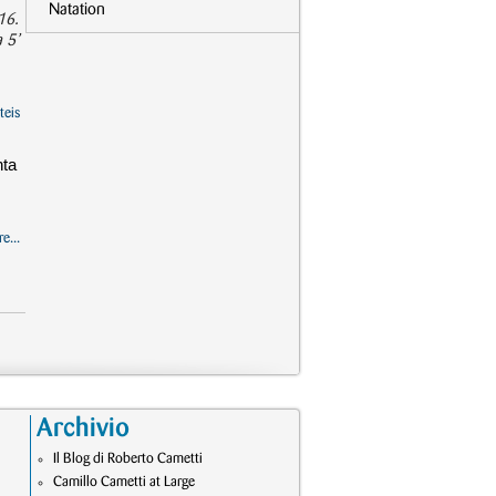
Natation
16.
 5’
teis
nta
e...
Archivio
Il Blog di Roberto Cametti
Camillo Cametti at Large