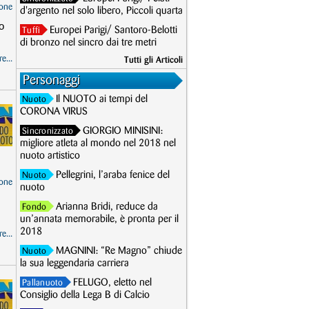
one
d'argento nel solo libero, Piccoli quarta
o
Europei Parigi/ Santoro-Belotti
Tuffi
di bronzo nel sincro dai tre metri
e...
Tutti gli Articoli
Personaggi
Il NUOTO ai tempi del
Nuoto
CORONA VIRUS
GIORGIO MINISINI:
Sincronizzato
migliore atleta al mondo nel 2018 nel
nuoto artistico
Pellegrini, l’araba fenice del
Nuoto
one
nuoto
Arianna Bridi, reduce da
Fondo
un’annata memorabile, è pronta per il
2018
e...
MAGNINI: “Re Magno” chiude
Nuoto
la sua leggendaria carriera
FELUGO, eletto nel
Pallanuoto
Consiglio della Lega B di Calcio