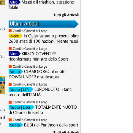
Massi e il triathlon, attrazione
Altro
fatale
Tutti gli Articoli
Ultimi Articoli
one
Camillo Cametti at Large
In Qatar saranno presenti oltre
Eventi
2600 atleti di 190 nazioni. Niente russi
Camillo Cametti at Large
KIRSTY COVENTRY
Altro
e...
riconfermata ministro dello Sport
Camillo Cametti at Large
CLAMOROSO, il nuoto
Nuoto
DOWN UNDER è sottosopra
Camillo Cametti at Large
EURONUOTO, i tanti
Nuoto
| LEN
record dell’ITALIA
Camillo Cametti at Large
TOTALMENTE NUOTO
Nuoto
| Libri
one
di Claudio Rossetto
 il
Camillo Cametti at Large
o
BUBI nel Pantheon dello sport
Nuoto
Tutti gli Articoli