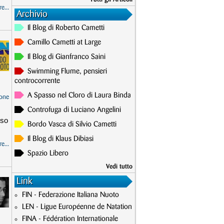
e...
Archivio
Il Blog di Roberto Cametti
Camillo Cametti at Large
Il Blog di Gianfranco Saini
Swimming Flume, pensieri
controcorrente
A Spasso nel Cloro di Laura Binda
one
Controfuga di Luciano Angelini
rso
Bordo Vasca di Silvio Cametti
Il Blog di Klaus Dibiasi
e...
Spazio Libero
Vedi tutto
Link
FIN - Federazione Italiana Nuoto
LEN - Ligue Européenne de Natation
FINA - Fédération Internationale