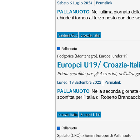
Sabato 6 Luglio 2024
Permalink
PALLANUOTO
Nell’ultima giornata dell
chiude il torneo al terzo posto con due sco
Sardinia Cup
croazia-italia
Pallanuoto
Podgorica (Montenegro), Europei under 19
Europei U19/ Croazia-Ital
Prima sconfitta per gli Azzurrini, nell'altra 
Lunedì 19 Settembre 2022
Permalink
PALLANUOTO
Nella seconda giornata 
sconfitta per l'Italia di Roberto Brancacci
croazia-italia
Europei U19
Pallanuoto
Spalato (CRO), 35esimi Europei di Pallanuoto