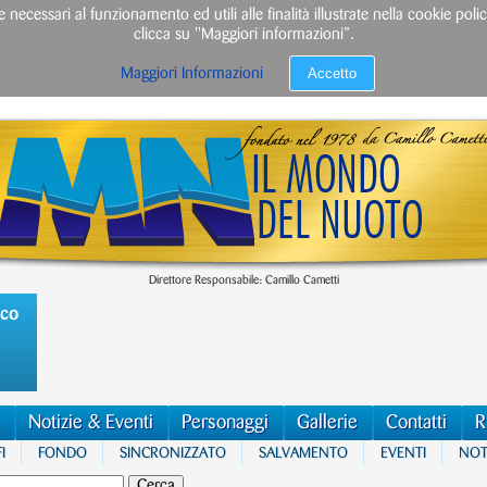
e necessari al funzionamento ed utili alle finalità illustrate nella cookie po
clicca su "Maggiori informazioni”.
Accetto
Maggiori Informazioni
Direttore Responsabile: Camillo Cametti
ico
Notizie & Eventi
Personaggi
Gallerie
Contatti
R
I
FONDO
SINCRONIZZATO
SALVAMENTO
EVENTI
NOTI