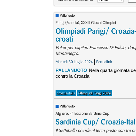
Pallanuoto
Parigi (Francia), XXXIII Giochi Olimpici
Olimpiadi Parigi/ Croazia-I
croati
Poker per capitan Francesco Di Fulvio, dopp
Montenegro.
Martedì 30 Luglio 2024
Permalink
PALLANUOTO
Nella quarta giornata del
contro la Croazia.
croazia-italia
Olimpiadi Parigi 2024
Pallanuoto
Alghero, 4° Edizione Sardinia Cup
Sardinia Cup/ Croazia-Ital
Il Settebello chiude al terzo posto con tre pu