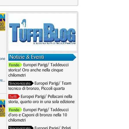
Notizie & Eventi
one
Europei Parigi/ Taddeucci
Fondo
storica! Oro anche nella cinque
chilometri
e...
Europei Parigi/ Team
Sincronizzato
tecnico di bronzo, Piccoli quarta
Europei Parigi/ Pellacani nella
Tuffi
storia, quarto oro in una sola edizione
Europei Parigi/ Taddeucci
Fondo
d'oro e Caponi di bronzo nella 10
chilometri
Europei Parigi/ Pelati
Sincronizzato