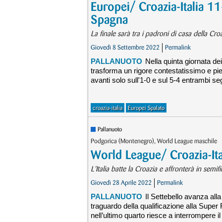
Europei/ Croazia-Italia 11
Spagna
La finale sarà tra i padroni di casa della Cro
Giovedì 8 Settembre 2022
Permalink
PALLANUOTO
Nella quinta giornata d
trasforma un rigore contestatissimo e pie
avanti solo sull'1-0 e sul 5-4 entrambi s
croazia-italia
Europei Spalato
Pallanuoto
Podgorica (Montenegro), World League maschile
World League/ Croazia-Ita
L'Italia batte la Croazia e affronterà in semi
Giovedì 28 Aprile 2022
Permalink
PALLANUOTO
Il Settebello avanza all
traguardo della qualificazione alla Super
nell’ultimo quarto riesce a interrompere i