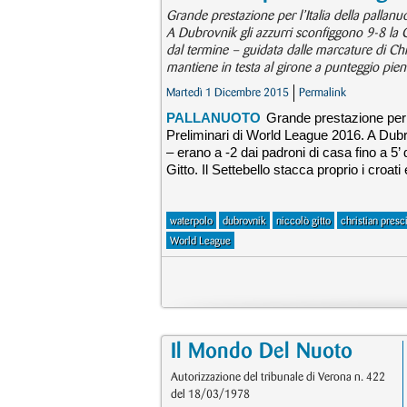
Grande prestazione per l’Italia della pallan
A Dubrovnik gli azzurri sconfiggono 9-8 la 
dal termine – guidata dalle marcature di Chris
mantiene in testa al girone a punteggio pien
Martedì 1 Dicembre 2015
Permalink
PALLANUOTO
Grande prestazione per l’
Preliminari di World League 2016. A Dubr
– erano a -2 dai padroni di casa fino a 5’
Gitto. Il Settebello stacca proprio i croat
waterpolo
dubrovnik
niccolò gitto
christian presci
World League
Il Mondo Del Nuoto
Autorizzazione del tribunale di Verona n. 422
del 18/03/1978