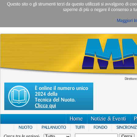
Questo sito o gli strumenti terzi da questo utilizzati si avvalgono di cook
saperne di più o negare il consenso a tut
Maggiori I
Direttore
È online il numero unico
2024 della
Tecnica del Nuoto.
Clicca qui
Home
Notizie & Eventi
P
NUOTO
PALLANUOTO
TUFFI
FONDO
SINCRONI
Cerca tra le sezioni: