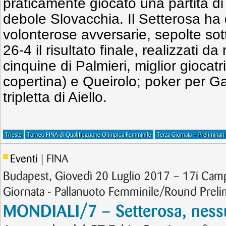
praticamente giocato una partita di
debole Slovacchia. Il Setterosa ha
volonterose avversarie, sepolte sot
26-4 il risultato finale, realizzati da
cinquine di Palmieri, miglior giocatr
copertina) e Queirolo; poker per Gar
tripletta di Aiello.
Trieste
Torneo FINA di Qualificazione Olimpica Femminile
Terza Giornata – Preliminari
Eventi
| FINA
Budapest, Giovedì 20 Luglio 2017 – 17i Cam
Giornata - Pallanuoto Femminile/Round Preli
MONDIALI/7 – Setterosa, nes