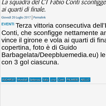
La squadra del CT Fabio Conti sconfigge
ai quarti di finale.
Giovedì 20 Luglio 2017
Permalink
Terza vittoria consecutiva dell’
EVENTI
Conti, che sconfigge nettamente an
vince il girone e vola ai quarti di fin
copertina, foto è di Guido
Barbagelata/Deepbluemedia.eu) le mi
con 3 gol ciascuna.
BUDAPEST
Mondiali
Setterosa
Italia
cina
Conti
PALMIERI
AIELLO