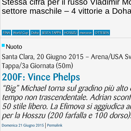
Stessa cifra per il russo Vladimir M
settore maschile – 4 vittorie a Doha
FINA
World Cup
Doha
SESTA TAPPA
HOSSZU
morozov
OTTESEN
Nuoto
Santa Clara, 20 Giugno 2015 – Arena/USA S
Tappa/3a Giornata (50m)
200F: Vince Phelps
“Big” Michael torna sul gradino più alto
tempo non trascendentale. Adrian sconf
50 stile libero. La Efimova si aggiudica 
per la Hosszu (200 farfalla e 100 dorso)
Domenica 21 Giugno 2015
Permalink