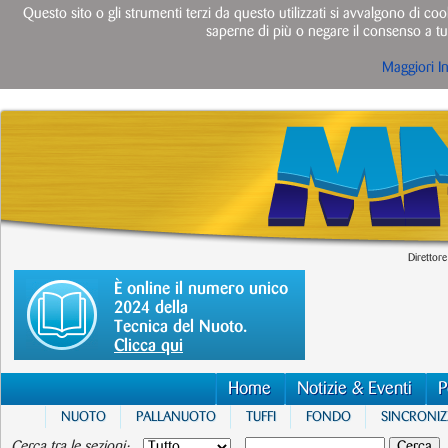
Questo sito o gli strumenti terzi da questo utilizzati si avvalgono di cook
saperne di più o negare il consenso a tut
Maggiori I
Direttore
È online il numero unico
2024 della
Tecnica del Nuoto.
Clicca qui
Home
Notizie & Eventi
P
NUOTO
PALLANUOTO
TUFFI
FONDO
SINCRONI
Cerca tra le sezioni: