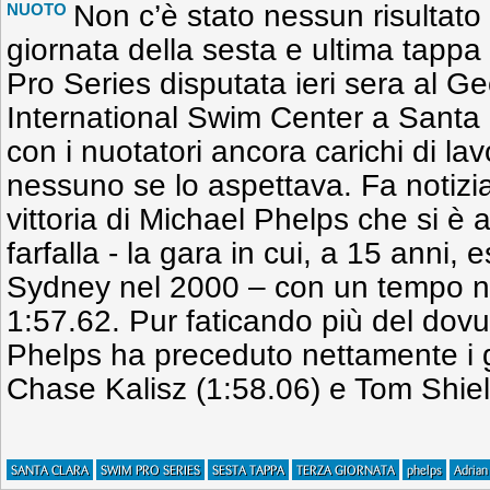
Non c’è stato nessun risultato 
NUOTO
giornata della sesta e ultima tap
Pro Series disputata ieri sera al G
International Swim Center a Santa C
con i nuotatori ancora carichi di lav
nessuno se lo aspettava. Fa notizia,
vittoria di Michael Phelps che si è
farfalla - la gara in cui, a 15 anni, 
Sydney nel 2000 – con un tempo n
1:57.62. Pur faticando più del dovu
Phelps ha preceduto nettamente i 
Chase Kalisz (1:58.06) e Tom Shiel
SANTA CLARA
SWIM PRO SERIES
SESTA TAPPA
TERZA GIORNATA
phelps
Adrian