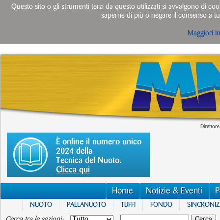
Questo sito o gli strumenti terzi da questo utilizzati si avvalgono di cook
saperne di più o negare il consenso a tut
Maggiori I
Direttore
È online il numero unico
2024 della
Tecnica del Nuoto.
Clicca qui
Home
Notizie & Eventi
P
NUOTO
PALLANUOTO
TUFFI
FONDO
SINCRONI
Cerca tra le sezioni: