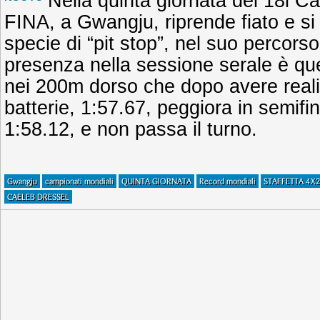
Nella quinta giornata dei 18i 
FINA, a Gwangju, riprende fiato e s
specie di “pit stop”, nel suo percorso 
presenza nella sessione serale è que
nei 200m dorso che dopo avere reali
batterie, 1:57.67, peggiora in semifi
1:58.12, e non passa il turno.
Gwangju
campionati mondiali
QUINTA GIORNATA
Record mondiali
STAFFETTA 4X
CAELEB DRESSEL