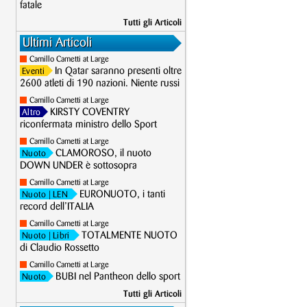
fatale
Tutti gli Articoli
Ultimi Articoli
Camillo Cametti at Large
In Qatar saranno presenti oltre
Eventi
2600 atleti di 190 nazioni. Niente russi
Camillo Cametti at Large
KIRSTY COVENTRY
Altro
riconfermata ministro dello Sport
Camillo Cametti at Large
CLAMOROSO, il nuoto
Nuoto
DOWN UNDER è sottosopra
Camillo Cametti at Large
EURONUOTO, i tanti
Nuoto
| LEN
record dell’ITALIA
Camillo Cametti at Large
TOTALMENTE NUOTO
Nuoto
| Libri
di Claudio Rossetto
Camillo Cametti at Large
BUBI nel Pantheon dello sport
Nuoto
Tutti gli Articoli