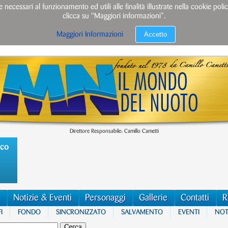
e necessari al funzionamento ed utili alle finalità illustrate nella cookie po
clicca su "Maggiori informazioni”.
Accetto
Maggiori Informazioni
Direttore Responsabile: Camillo Cametti
ico
Notizie & Eventi
Personaggi
Gallerie
Contatti
R
I
FONDO
SINCRONIZZATO
SALVAMENTO
EVENTI
NOTI