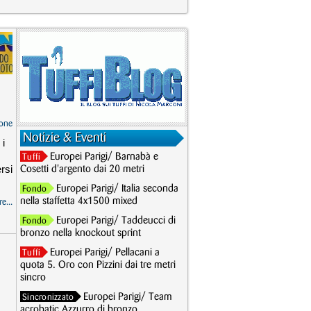
one
Notizie & Eventi
 i
Europei Parigi/ Barnabà e
Tuffi
rsi
Cosetti d'argento dai 20 metri
Europei Parigi/ Italia seconda
Fondo
nella staffetta 4x1500 mixed
e...
Europei Parigi/ Taddeucci di
Fondo
bronzo nella knockout sprint
Europei Parigi/ Pellacani a
Tuffi
quota 5. Oro con Pizzini dai tre metri
sincro
Europei Parigi/ Team
Sincronizzato
acrobatic Azzurro di bronzo