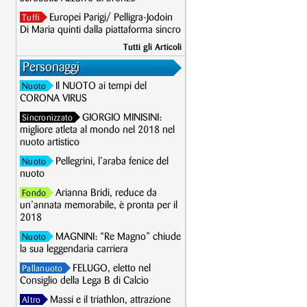
Europei Parigi/ Pelligra-Jodoin
Tuffi
Di Maria quinti dalla piattaforma sincro
Tutti gli Articoli
Personaggi
Il NUOTO ai tempi del
Nuoto
CORONA VIRUS
GIORGIO MINISINI:
Sincronizzato
migliore atleta al mondo nel 2018 nel
nuoto artistico
Pellegrini, l’araba fenice del
Nuoto
nuoto
Arianna Bridi, reduce da
Fondo
un’annata memorabile, è pronta per il
2018
MAGNINI: “Re Magno” chiude
Nuoto
la sua leggendaria carriera
FELUGO, eletto nel
Pallanuoto
Consiglio della Lega B di Calcio
Massi e il triathlon, attrazione
Altro