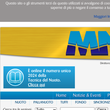
Questo sito o gli strumenti terzi da questo utilizzati si avvalgono di cook
saperne di più o negare il consenso a tut
Maggiori I
Direttore
È online il numero unico
2024 della
Tecnica del Nuoto.
Clicca qui
Home
Notizie & Eventi
P
NUOTO
PALLANUOTO
TUFFI
FONDO
SINCRONI
Cerca tra le sezioni: