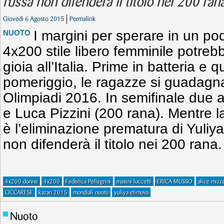
russa non difenderà il titolo nei 200 ran
Giovedì 6 Agosto 2015
Permalink
I margini per sperare in un pod
NUOTO
4x200 stile libero femminile potre
gioia all’Italia. Prime in batteria e qu
pomeriggio, le ragazze si guadagna
Olimpiadi 2016. In semifinale due 
e Luca Pizzini (200 rana). Mentre la
è l’eliminazione prematura di Yuliy
non difenderà il titolo nei 200 rana.
4x200 donne
4x200
Federica Pellegrini
masini luccetti
ERICA MUSSO
alice mizz
CICCARESE
kazan 2015
mondiali nuoto
yuliya efimova
Nuoto