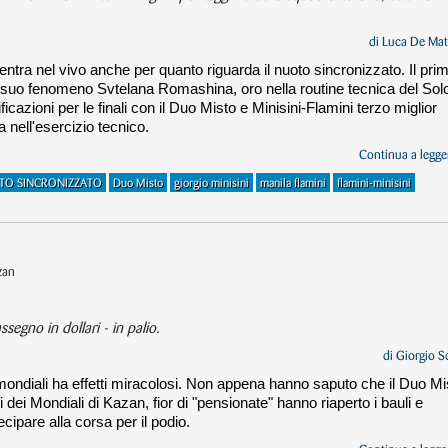
di
Luca De Mat
entra nel vivo anche per quanto riguarda il nuoto sincronizzato. Il pri
il suo fenomeno Svtelana Romashina, oro nella routine tecnica del Sol
icazioni per le finali con il Duo Misto e Minisini-Flamini terzo miglior
a nell'esercizio tecnico.
Continua a legger
TO SINCRONIZZATO
Duo Misto
giorgio minisini
manila flamini
flamini-minisini
zan
segno in dollari - in palio.
di
Giorgio S
mondiali ha effetti miracolosi. Non appena hanno saputo che il Duo Mi
li dei Mondiali di Kazan, fior di "pensionate" hanno riaperto i bauli e
ipare alla corsa per il podio.