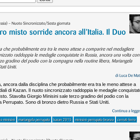
ssia) – Nuoto Sincronizzato/Sesta giornata
ro misto sorride ancora all’Italia. Il Duo
na che probabilmente era tra le meno attese a comparire nel medagliere
ronizzato raddoppia le medaglie conquistate in Russia, ancora una volta con 
erzo gradino del podio con la compagna nella routine libera, Mariangela
ati Uniti.
di
Luca De Mat
 ancora dalla disciplina che probabilmente era tra le meno attese a
iali di Kazan. Il nuoto sincronizzato raddoppia le medaglie conquistat
sto. Stavolta Giorgio Minisini sale terzo gradino del podio con la
 Perrupato. Sono di bronzo dietro Russia e Stati Uniti.
Continua a legger
io minisini
mariangela perrupato
kazan 2015
minisini-perrupato bronzo
cerruti-ferro