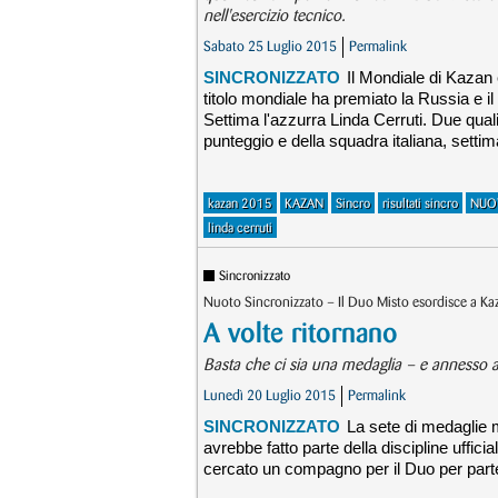
nell'esercizio tecnico.
Sabato 25 Luglio 2015
Permalink
SINCRONIZZATO
Il Mondiale di Kazan 
titolo mondiale ha premiato la Russia e 
Settima l'azzurra Linda Cerruti. Due qualif
punteggio e della squadra italiana, settim
kazan 2015
KAZAN
Sincro
risultati sincro
NUO
linda cerruti
Sincronizzato
Nuoto Sincronizzato – Il Duo Misto esordisce a Ka
A volte ritornano
Basta che ci sia una medaglia – e annesso as
Lunedì 20 Luglio 2015
Permalink
SINCRONIZZATO
La sete di medaglie 
avrebbe fatto parte della discipline ufficia
cercato un compagno per il Duo per partec