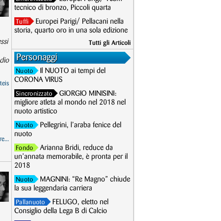
tecnico di bronzo, Piccoli quarta
Europei Parigi/ Pellacani nella
Tuffi
storia, quarto oro in una sola edizione
ssi
Tutti gli Articoli
Personaggi
dio
Il NUOTO ai tempi del
Nuoto
CORONA VIRUS
teis
GIORGIO MINISINI:
Sincronizzato
migliore atleta al mondo nel 2018 nel
nuoto artistico
Pellegrini, l’araba fenice del
Nuoto
nuoto
e...
Arianna Bridi, reduce da
Fondo
un’annata memorabile, è pronta per il
2018
MAGNINI: “Re Magno” chiude
Nuoto
la sua leggendaria carriera
FELUGO, eletto nel
Pallanuoto
Consiglio della Lega B di Calcio