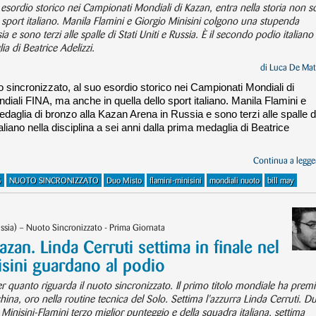
 esordio storico nei Campionati Mondiali di Kazan, entra nella storia non s
 sport italiano. Manila Flamini e Giorgio Minisini colgono una stupenda
 e sono terzi alle spalle di Stati Uniti e Russia. È il secondo podio italiano
ia di Beatrice Adelizzi.
di
Luca De Mat
o sincronizzato, al suo esordio storico nei Campionati Mondiali di
diali FINA, ma anche in quella dello sport italiano. Manila Flamini e
aglia di bronzo alla Kazan Arena in Russia e sono terzi alle spalle d
aliano nella disciplina a sei anni dalla prima medaglia di Beatrice
Continua a legger
5
NUOTO SINCRONIZZATO
Duo Misto
flamini-minisini
mondiali nuoto
bill may
ssia) – Nuoto Sincronizzato - Prima Giornata
azan. Linda Cerruti settima in finale nel
isini guardano al podio
r quanto riguarda il nuoto sincronizzato. Il primo titolo mondiale ha prem
na, oro nella routine tecnica del Solo. Settima l'azzurra Linda Cerruti. D
e Minisini-Flamini terzo miglior punteggio e della squadra italiana, settima