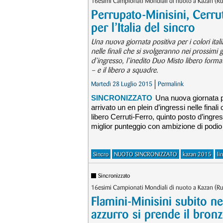
16esimi Campionati Mondiali di nuoto a Kazan (Ru
Perrupato-Minisini, Cerruti
per l’Italia del sincro
Una nuova giornata positiva per i colori ital
nelle finali che si svolgeranno nei prossimi 
d’ingresso, l’inedito Duo Misto libero form
– e il libero a squadre.
Martedì 28 Luglio 2015
Permalink
SINCRONIZZATO
Una nuova giornata po
arrivato un en plein d’ingressi nelle fina
libero Cerruti-Ferro, quinto posto d’ingre
miglior punteggio con ambizione di podio –
Sincro
NUOTO SINCRONIZZATO
kazan 2015
li
Sincronizzato
16esimi Campionati Mondiali di nuoto a Kazan (Ru
Flamini-Minisini subito ne
azzurro si prende il bron