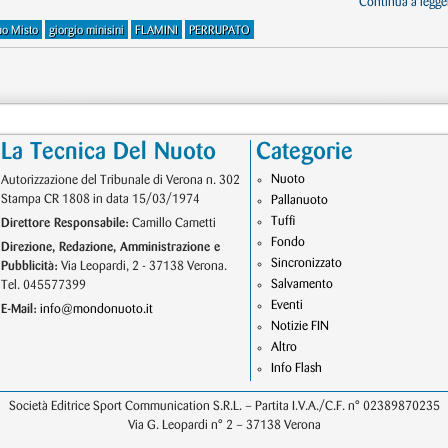
Continua a legger
o Misto
giorgio minisini
FLAMINI
PERRUPATO
La Tecnica Del Nuoto
Categorie
Nuoto
Autorizzazione del Tribunale di Verona n. 302
Stampa CR 1808 in data 15/03/1974
Pallanuoto
Tuffi
Direttore Responsabile:
Camillo Cametti
Fondo
Direzione, Redazione, Amministrazione e
Sincronizzato
Pubblicità:
Via Leopardi, 2 - 37138 Verona.
Salvamento
Tel. 045577399
Eventi
E-Mail:
info@mondonuoto.it
Notizie FIN
Altro
Info Flash
Società Editrice Sport Communication S.R.L. – Partita I.V.A./C.F. n° 02389870235
Via G. Leopardi n° 2 – 37138 Verona