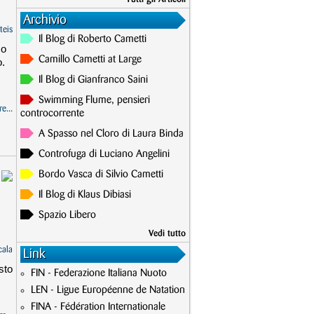
Archivio
teis
Il Blog di Roberto Cametti
mo
Camillo Cametti at Large
o.
Il Blog di Gianfranco Saini
Swimming Flume, pensieri
e...
controcorrente
A Spasso nel Cloro di Laura Binda
Controfuga di Luciano Angelini
Bordo Vasca di Silvio Cametti
Il Blog di Klaus Dibiasi
Spazio Libero
Vedi tutto
cala
Link
sto
FIN - Federazione Italiana Nuoto
LEN - Ligue Européenne de Natation
FINA - Fédération Internationale