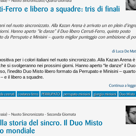
ssia) – Nuoto Sincronizzato/Quarta Giornata
-Ferro e libero a squadre: tris di finali
iani nel nuoto sincronizzato. Alla Kazan Arena è arrivato un en plein d’ingre
giorni. Hanno aperto “le danze” il Duo libero Cerruti-Ferro, quinto posto
ato da Perrupato e Minisini – quarto miglior punteggio con ambizione di po
di
Luca De Mat
sitiva per i colori italiani nel nuoto sincronizzato. Alla Kazan Arena è
li che si svolgeranno nei prossimi giorni. Hanno aperto “le danze” il Duo
sso, l’inedito Duo Misto libero formato da Perrupato e Minisini – quarto
 e il libero a squadre.
Continua a legger
nda ceeruti
costanza ferro
PERRUPATO
perrupato-minisini
giorgio minisini
Duo Misto
ssia) – Nuoto Sincronizzato - Seconda Giornata
lla storia del sincro. Il Duo Misto
zo mondiale