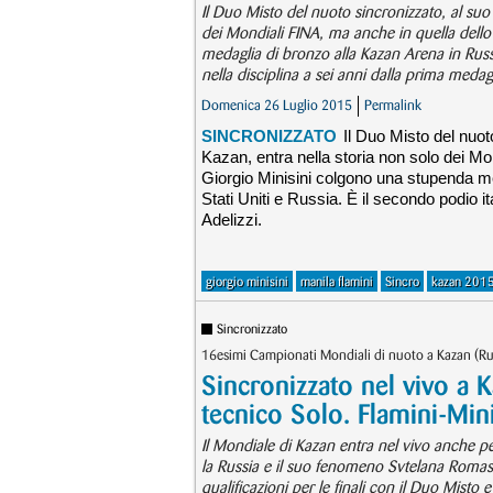
Il Duo Misto del nuoto sincronizzato, al suo
dei Mondiali FINA, ma anche in quella dello
medaglia di bronzo alla Kazan Arena in Russia
nella disciplina a sei anni dalla prima medagl
Domenica 26 Luglio 2015
Permalink
SINCRONIZZATO
Il Duo Misto del nuot
Kazan, entra nella storia non solo dei Mon
Giorgio Minisini colgono una stupenda med
Stati Uniti e Russia. È il secondo podio it
Adelizzi.
giorgio minisini
manila flamini
Sincro
kazan 201
Sincronizzato
16esimi Campionati Mondiali di nuoto a Kazan (Ru
Sincronizzato nel vivo a K
tecnico Solo. Flamini-Min
Il Mondiale di Kazan entra nel vivo anche pe
la Russia e il suo fenomeno Svtelana Romashi
qualificazioni per le finali con il Duo Misto 