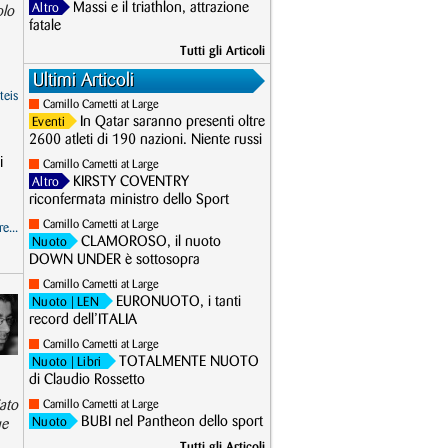
Massi e il triathlon, attrazione
Altro
olo
fatale
Tutti gli Articoli
Ultimi Articoli
teis
Camillo Cametti at Large
In Qatar saranno presenti oltre
Eventi
2600 atleti di 190 nazioni. Niente russi
i
Camillo Cametti at Large
KIRSTY COVENTRY
Altro
riconfermata ministro dello Sport
Camillo Cametti at Large
e...
CLAMOROSO, il nuoto
Nuoto
DOWN UNDER è sottosopra
Camillo Cametti at Large
EURONUOTO, i tanti
Nuoto
| LEN
record dell’ITALIA
Camillo Cametti at Large
TOTALMENTE NUOTO
Nuoto
| Libri
di Claudio Rossetto
iato
Camillo Cametti at Large
BUBI nel Pantheon dello sport
Nuoto
ue
Tutti gli Articoli