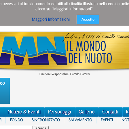
e necessari al funzionamento ed utili alle finalità illustrate nella cookie po
clicca su "Maggiori informazioni”.
Accetto
Maggiori Informazioni
Direttore Responsabile: Camillo Cametti
ico
Notizie & Eventi
Personaggi
Gallerie
Contatti
R
I
FONDO
SINCRONIZZATO
SALVAMENTO
EVENTI
NOTI