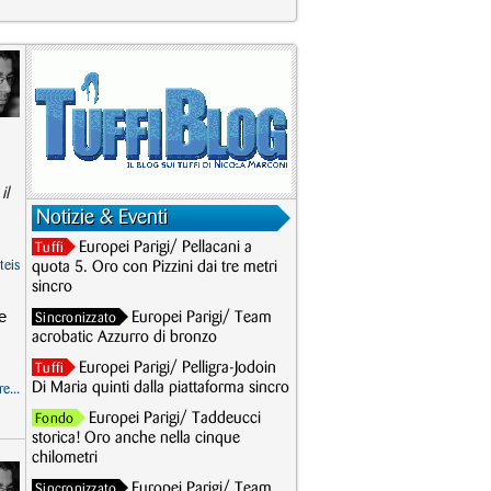
il
Notizie & Eventi
Europei Parigi/ Pellacani a
Tuffi
teis
quota 5. Oro con Pizzini dai tre metri
sincro
e
Europei Parigi/ Team
Sincronizzato
acrobatic Azzurro di bronzo
Europei Parigi/ Pelligra-Jodoin
Tuffi
Di Maria quinti dalla piattaforma sincro
e...
Europei Parigi/ Taddeucci
Fondo
storica! Oro anche nella cinque
chilometri
Europei Parigi/ Team
Sincronizzato