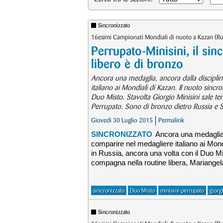
Sincronizzato
16esimi Campionati Mondiali di nuoto a Kazan (Ru
Perrupato-Minisini, il sinc
libero è di bronzo
Ancora una medaglia, ancora dalla discipli
italiano ai Mondiali di Kazan. Il nuoto sinc
Duo Misto. Stavolta Giorgio Minisini sale t
Perrupato. Sono di bronzo dietro Russia e St
Giovedì 30 Luglio 2015
Permalink
SINCRONIZZATO
Ancora una medaglia,
comparire nel medagliere italiano ai Mond
in Russia, ancora una volta con il Duo Mi
compagna nella routine libera, Mariangela
sincronizzato
Duo Misto
minisini-perrupato
giorg
Sincronizzato