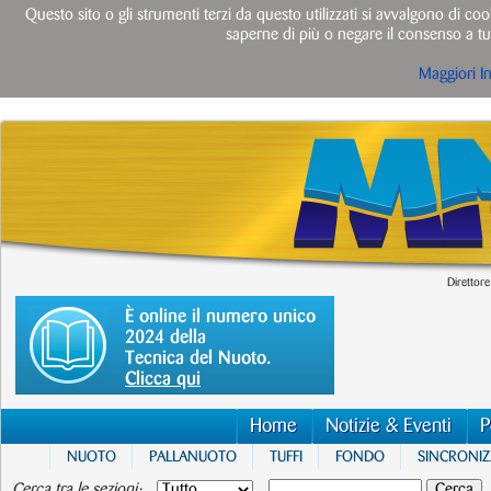
Questo sito o gli strumenti terzi da questo utilizzati si avvalgono di cook
saperne di più o negare il consenso a tut
Maggiori I
Direttore
È online il numero unico
2024 della
Tecnica del Nuoto.
Clicca qui
Home
Notizie & Eventi
P
NUOTO
PALLANUOTO
TUFFI
FONDO
SINCRONI
Cerca tra le sezioni: