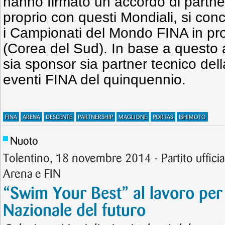
hanno firmato un accordo di partner
proprio con questi Mondiali, si co
i Campionati del Mondo FINA in p
(Corea del Sud). In base a questo
sia sponsor sia partner tecnico del
eventi FINA del quinquennio.
FINA
ARENA
DESCENTE
PARTNERSHIP
MAGLIONE
PORTAS
ISHIMOTO
Nuoto
Tolentino, 18 novembre 2014 - Partito ufficia
Arena e FIN
“Swim Your Best” al lavoro per 
Nazionale del futuro