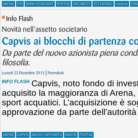
ARENA
FIN
SWIM YOUR BEST
PORTAS
TRICARICO
TOLENTINO
rosolino
FIS
Info Flash
Novità nell’assetto societario
Capvis ai blocchi di partenza 
Da parte del nuovo azionista piena condiv
filosofia.
Lunedì 23 Dicembre 2013
Permalink
Capvis, noto fondo di inves
INFO FLASH
acquisito la maggioranza di Arena,
sport acquatici. L’acquisizione è s
approvazione da parte dell’autorità 
ARENA
CAPVIS
NUOVO AZIONISTA
SIMON
PORTAS