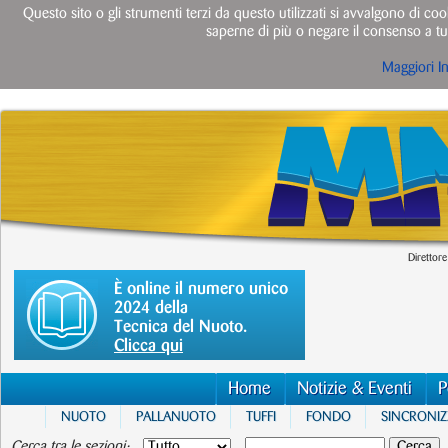
Questo sito o gli strumenti terzi da questo utilizzati si avvalgono di cook
saperne di più o negare il consenso a tut
Maggiori I
Direttore
È online il numero unico
2024 della
Tecnica del Nuoto.
Clicca qui
Home
Notizie & Eventi
P
NUOTO
PALLANUOTO
TUFFI
FONDO
SINCRONI
Cerca tra le sezioni: