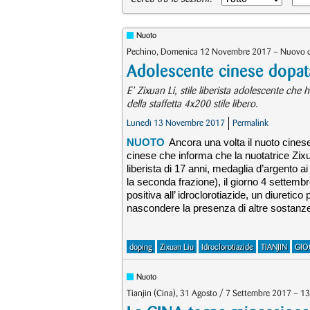
Nuoto
Pechino, Domenica 12 Novembre 2017 – Nuovo c
Adolescente cinese dopat
E’ Zixuan Li, stile liberista adolescente c
della staffetta 4x200 stile libero.
Lunedì 13 Novembre 2017
Permalink
NUOTO
Ancora una volta il nuoto cines
cinese che informa che la nuotatrice Zixua
liberista di 17 anni, medaglia d’argento a
la seconda frazione), il giorno 4 settembre
positiva all’ idroclorotiazide, un diuret
nascondere la presenza di altre sostanze
doping
Zixuan Liu
Idroclorotiazide
TIANJIN
GIO
Nuoto
Tianjin (Cina), 31 Agosto / 7 Settembre 2017 – 