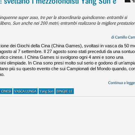
: svettano i mezzofondisti Yang Sun e
cinquenne super asso, tre per la straordinaria quindicenne: entrambi si
ibero, Sun anche nei 200 metri; entrambi realizzano la migliore prestazio
di
Camillo Cam
ione dei Giochi della Cina (China Games), svoltasi in vasca da 50 me
31 agosto al 7 settembre. Il 27 agosto sono stati preceduti da una sontu
rtistico cinese. I China Games si svolgono ogni 4 anni e sono una
ini olimpiade. In Cina sono presi molto sul serio e godono di un’ampi
untano più su questo evento che sui Campionati del Mondo quando, c
no.
Continua a legger
 CINESI
VASCA LUNGA
Yang Sun
BINGJIE LE