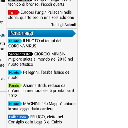
tecnico di bronzo, Piccoli quarta
Europei Parigi/ Pellacani nella
Tuffi
storia, quarto oro in una sola edizione
ne
Tutti gli Articoli
Personaggi
etti
Il NUOTO ai tempi del
Nuoto
tri
CORONA VIRUS
osa
GIORGIO MINISINI:
Sincronizzato
a
migliore atleta al mondo nel 2018 nel
ome
nuoto artistico
Pellegrini, l’araba fenice del
Nuoto
nuoto
e...
Arianna Bridi, reduce da
Fondo
un’annata memorabile, è pronta per il
2018
MAGNINI: “Re Magno” chiude
Nuoto
la sua leggendaria carriera
FELUGO, eletto nel
Pallanuoto
Consiglio della Lega B di Calcio