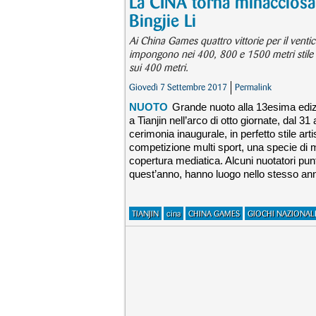
La CINA torna minacciosa
Bingjie Li
Ai China Games quattro vittorie per il venti
impongono nei 400, 800 e 1500 metri stile l
sui 400 metri.
Giovedì 7 Settembre 2017
Permalink
NUOTO
Grande nuoto alla 13esima ediz
a Tianjin nell’arco di otto giornate, dal 
cerimonia inaugurale, in perfetto stile a
competizione multi sport, una specie di m
copertura mediatica. Alcuni nuotatori p
quest’anno, hanno luogo nello stesso an
TIANJIN
cina
CHINA GAMES
GIOCHI NAZIONALI