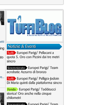
etti
Notizie & Eventi
ing
Europei Parigi/ Pellacani a
Tuffi
ato
quota 5. Oro con Pizzini dai tre metri
sincro
Europei Parigi/ Team
Sincronizzato
acrobatic Azzurro di bronzo
e...
Europei Parigi/ Pelligra-Jodoin
Tuffi
Di Maria quinti dalla piattaforma sincro
Europei Parigi/ Taddeucci
Fondo
storica! Oro anche nella cinque
chilometri
Europei Parigi/ Team
Sincronizzato