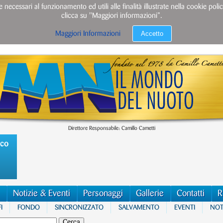
e necessari al funzionamento ed utili alle finalità illustrate nella cookie po
clicca su "Maggiori informazioni”.
Accetto
Maggiori Informazioni
Direttore Responsabile: Camillo Cametti
ico
Notizie & Eventi
Personaggi
Gallerie
Contatti
R
I
FONDO
SINCRONIZZATO
SALVAMENTO
EVENTI
NOTI