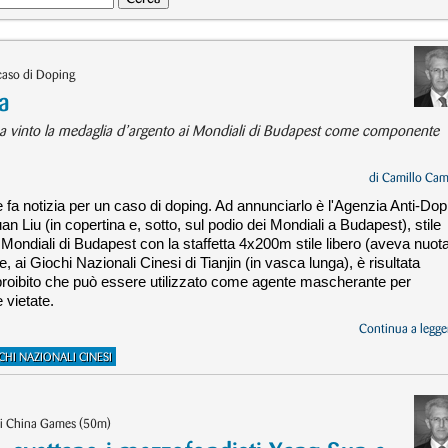
aso di Doping
a
he ha vinto la medaglia d’argento ai Mondiali di Budapest come componente
di
Camillo Cam
e fa notizia per un caso di doping. Ad annunciarlo è l'Agenzia Anti-Dop
n Liu (in copertina e, sotto, sul podio dei Mondiali a Budapest), stile
i Mondiali di Budapest con la staffetta 4x200m stile libero (aveva nuot
, ai Giochi Nazionali Cinesi di Tianjin (in vasca lunga), è risultata
ico proibito che può essere utilizzato come agente mascherante per
 vietate.
Continua a legger
CHI NAZIONALI CINESI
13i China Games (50m)