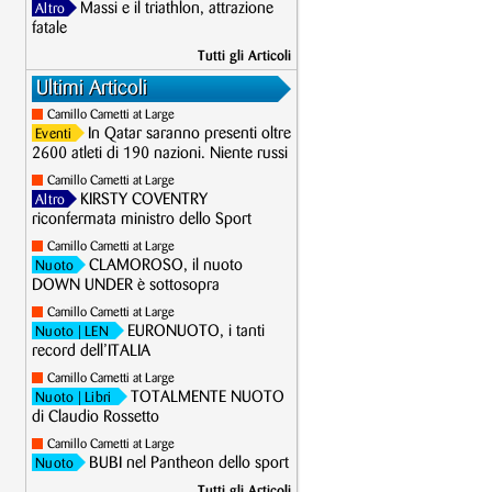
Massi e il triathlon, attrazione
Altro
fatale
Tutti gli Articoli
Ultimi Articoli
Camillo Cametti at Large
In Qatar saranno presenti oltre
Eventi
2600 atleti di 190 nazioni. Niente russi
Camillo Cametti at Large
KIRSTY COVENTRY
Altro
riconfermata ministro dello Sport
Camillo Cametti at Large
CLAMOROSO, il nuoto
Nuoto
DOWN UNDER è sottosopra
Camillo Cametti at Large
EURONUOTO, i tanti
Nuoto
| LEN
record dell’ITALIA
Camillo Cametti at Large
TOTALMENTE NUOTO
Nuoto
| Libri
di Claudio Rossetto
Camillo Cametti at Large
BUBI nel Pantheon dello sport
Nuoto
Tutti gli Articoli