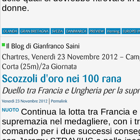
donne.
OLANDA
GRAN BRETAGNA
SVEZIA
DANIMARCA
PREVIEW
Herning
EUROPEI I
Il Blog di Gianfranco Saini
Chartres, Venerdì 23 Novembre 2012 – Campi
Corta (25m)/2a Giornata
Scozzoli d'oro nei 100 rana
Duello tra Francia e Ungheria per la sup
Venerdì 23 Novembre 2012
Permalink
Continua la lotta tra Francia e
NUOTO
supremazia nel medagliere, con i tr
comando per i due successi consegu