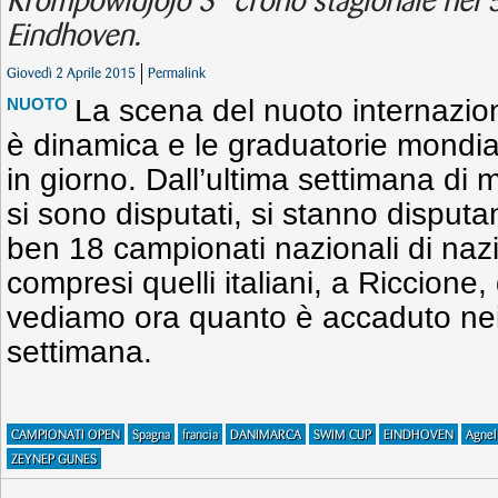
Krompowidjojo 3° crono stagionale nei 50
Eindhoven.
Giovedì 2 Aprile 2015
Permalink
La scena del nuoto internaziona
NUOTO
è dinamica e le graduatorie mondia
in giorno. Dall’ultima settimana di m
si sono disputati, si stanno disput
ben 18 campionati nazionali di nazi
compresi quelli italiani, a Riccione,
vediamo ora quanto è accaduto nei 
settimana.
CAMPIONATI OPEN
Spagna
francia
DANIMARCA
SWIM CUP
EINDHOVEN
Agnel
ZEYNEP GUNES