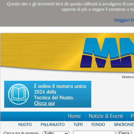
Questo sito o gli strumenti terzi da questo utilizzati si avvalgono di cook
saperne di più o negare il consenso a tut
Maggiori I
Direttore
È online il numero unico
2024 della
Tecnica del Nuoto.
Clicca qui
Home
Notizie & Eventi
P
NUOTO
PALLANUOTO
TUFFI
FONDO
SINCRONI
Cerca tra le sezioni: