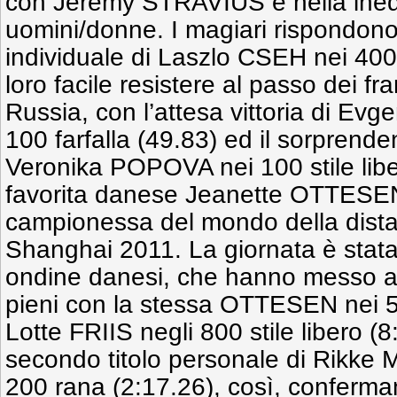
con Jeremy STRAVIUS e nella inedit
uomini/donne. I magiari rispondono
individuale di Laszlo CSEH nei 400
loro facile resistere al passo dei fr
Russia, con l’attesa vittoria di 
100 farfalla (49.83) ed il sorprend
Veronika POPOVA nei 100 stile libe
favorita danese Jeanette OTTESE
campionessa del mondo della dista
Shanghai 2011. La giornata è stata
ondine danesi, che hanno messo a
pieni con la stessa OTTESEN nei 50
Lotte FRIIS negli 800 stile libero (8
secondo titolo personale di Rikk
200 rana (2:17.26), così, conferman