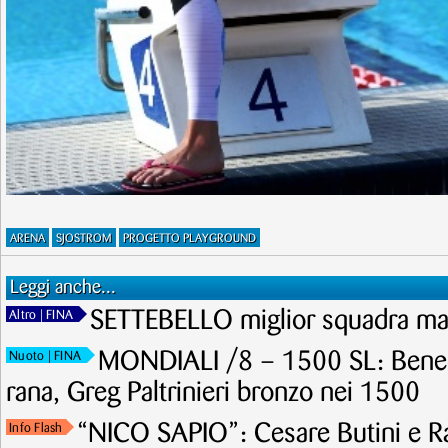
ARENA
SJOSTROM
PROGETTO PLAYGROUND
Leggi anche...
SETTEBELLO miglior squadra ma
Altro
| FINA
MONDIALI /8 – 1500 SL: Benede
Nuoto
| FINA
rana, Greg Paltrinieri bronzo nei 1500
“NICO SAPIO”: Cesare Butini e Ra
Info Flash