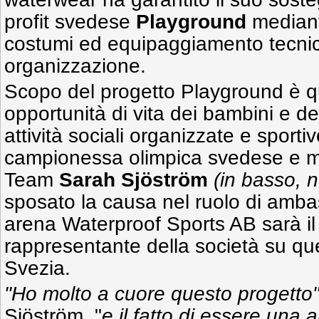
profit svedese
Playground
mediant
costumi ed equipaggiamento tecnico 
organizzazione.
Scopo del progetto Playground è que
opportunità di vita dei bambini e de
attività sociali organizzate e sporti
campionessa olimpica svedese e me
Team
Sarah Sjöström
(in basso, 
sposato la causa nel ruolo di ambasc
arena Waterproof Sports AB sarà il 
rappresentante della società su ques
Svezia.
"Ho molto a cuore questo progetto
Sjöström, "
e il fatto di essere una 