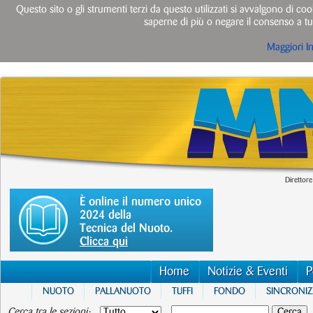
Questo sito o gli strumenti terzi da questo utilizzati si avvalgono di cook
saperne di più o negare il consenso a tut
Maggiori I
Direttore
È online il numero unico
2024 della
Tecnica del Nuoto.
Clicca qui
Home
Notizie & Eventi
P
NUOTO
PALLANUOTO
TUFFI
FONDO
SINCRONI
Cerca tra le sezioni: