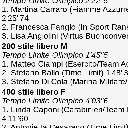
Tempo Limite Olimpico 2'22''5
1. Martina Carraro (Fiamme Azzurr
2'25''74
2. Francesca Fangio (In Sport Ran
3. Lisa Angiolini (Virtus Buonconven
200 stile libero M
Tempo Limite Olimpico 1'45''5
1. Matteo Ciampi (Esercito/Team Ac
2. Stefano Ballo (Time Limit) 1'48''
3. Stefano Di Cola (Marina Militare
400 stile libero F
Tempo Limite Olimpico 4'03''6
1. Linda Caponi (Carabinieri/Team
4'11''60
2. Antonietta Cesarano (Time Limit)