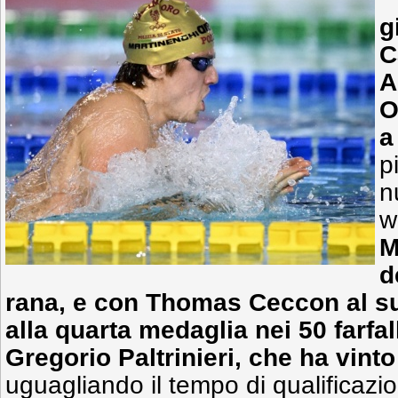
g
C
A
O
pi
n
w
M
d
rana
, e con
Thomas Ceccon
al s
alla quarta medaglia nei
50 farfal
Gregorio Paltrinieri
,
che ha vinto
uguagliando il tempo di qualificazi