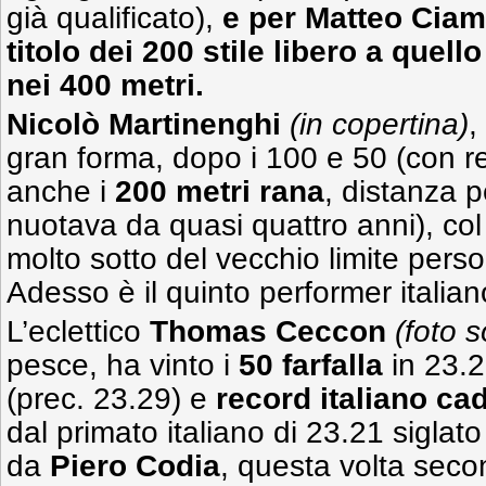
già qualificato),
e per
Matteo Ciam
titolo dei 200 stile libero a quel
nei 400 metri.
Nicolò Martinenghi
(in copertina)
,
gran forma, dopo i 100 e 50 (con re
anche i
200 metri rana
, distanza p
nuotava da quasi quattro anni), col
molto sotto del vecchio limite perso
Adesso è il quinto performer italian
L’eclettico
Thomas Ceccon
(foto s
pesce, ha vinto i
50 farfalla
in 23.2
(prec. 23.29) e
record italiano cad
dal primato italiano di 23.21 siglat
da
Piero Codia
, questa volta seco