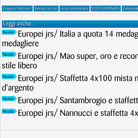
Gregorio Paltrinieri
thomas ceccon
nicolò martinenghi
TERZA GIORNATA
Campionati
Leggi anche...
Europei jrs/ Italia a quota 14 meda
Nuoto
medagliere
Europei jrs/ Mao super, oro e recor
Nuoto
stile libero
Europei jrs/ Staffetta 4x100 mista 
Nuoto
d'argento
Europei jrs/ Santambrogio e staffet
Nuoto
Europei jrs/ Nannucci e staffetta 4
Nuoto