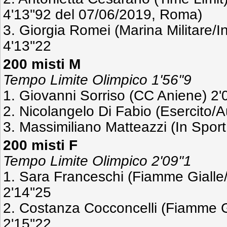
4'13''92 del 07/06/2019, Roma)
3. Giorgia Romei (Marina Militare/
4'13''22
200 misti M
Tempo Limite Olimpico 1'56''9
1. Giovanni Sorriso (CC Aniene) 2'0
2. Nicolangelo Di Fabio (Esercito/A
3. Massimiliano Matteazzi (In Spor
200 misti F
Tempo Limite Olimpico 2'09''1
1. Sara Franceschi (Fiamme Giall
2'14''25
2. Costanza Cocconcelli (Fiamme G
2'15''22