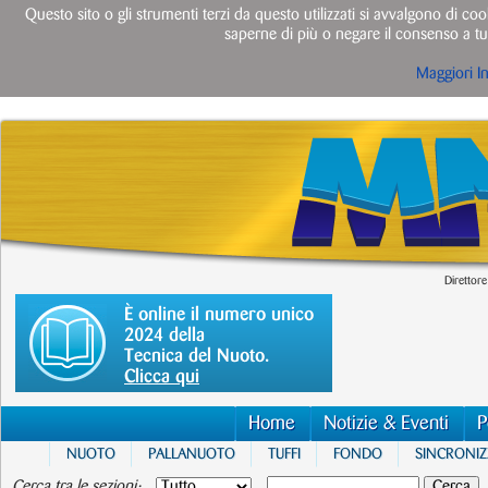
Questo sito o gli strumenti terzi da questo utilizzati si avvalgono di cook
saperne di più o negare il consenso a tut
Maggiori I
Direttore
È online il numero unico
2024 della
Tecnica del Nuoto.
Clicca qui
Home
Notizie & Eventi
P
NUOTO
PALLANUOTO
TUFFI
FONDO
SINCRONI
Cerca tra le sezioni: