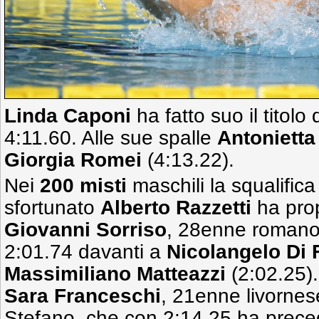
Linda Caponi
ha fatto suo il titolo
4:11.60. Alle sue spalle
Antoniett
Giorgia Romei
(4:13.22).
Nei
200 misti
maschili la squalifica
sfortunato
Alberto Razzetti
ha prop
Giovanni Sorriso
, 28enne romano,
2:01.74 davanti a
Nicolangelo Di 
Massimiliano Matteazzi
(2:02.25).
Sara Franceschi
, 21enne livornes
Stefano, che con 2:14.25 ha prec