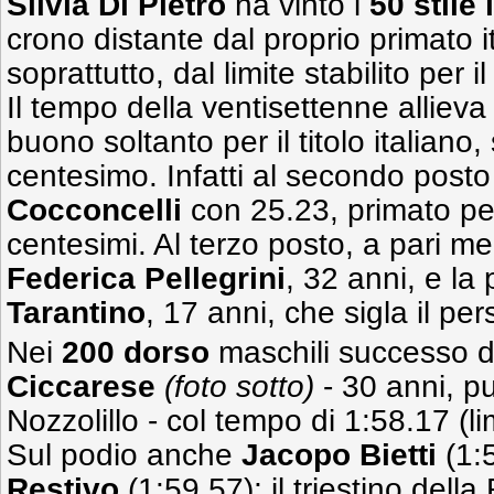
Silvia Di Pietro
ha vinto i
50 stile 
crono distante dal proprio primato i
soprattutto, dal limite stabilito per 
Il tempo della ventisettenne allieva
buono soltanto per il titolo italiano
centesimo. Infatti al secondo post
Cocconcelli
con 25.23, primato per
centesimi. Al terzo posto, a pari m
Federica Pellegrini
, 32 anni,
e la
Tarantino
, 17 anni, che sigla il pe
Nei
200 dorso
maschili successo 
Ciccarese
(foto sotto)
- 30 anni, pu
Nozzolillo - col tempo di 1:58.17 (li
Sul podio anche
Jacopo Bietti
(1:
Restivo
(1:59.57); il triestino della