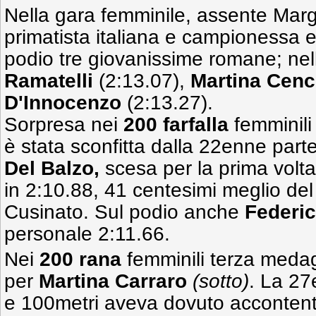
Nella gara femminile, assente Marg
primatista italiana e campionessa e
podio tre giovanissime romane; nel
Ramatelli
(2:13.07),
Martina Cen
D'Innocenzo
(2:13.27).
Sorpresa nei
200 farfalla
femminil
è stata sconfitta dalla 22enne par
Del Balzo,
scesa per la prima volta 
in 2:10.88, 41 centesimi meglio del
Cusinato. Sul podio anche
Federi
personale 2:11.66.
Nei
200 rana
femminili terza medagl
per
Martina Carraro
(sotto)
. La 27
e 100metri aveva dovuto accontent