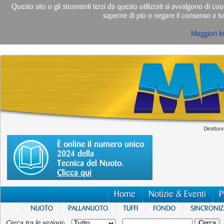
Questo sito o gli strumenti terzi da questo utilizzati si avvalgono di cook
saperne di più o negare il consenso a tut
Maggiori I
Direttore
È online il numero unico
2024 della
Tecnica del Nuoto.
Clicca qui
Home
Notizie & Eventi
P
NUOTO
PALLANUOTO
TUFFI
FONDO
SINCRONI
Cerca tra le sezioni: