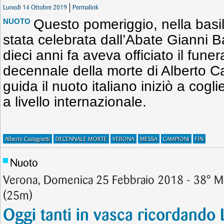
Lunedì 14 Ottobre 2019
Permalink
Questo pomeriggio, nella basi
NUOTO
stata celebrata dall’Abate Gianni Ba
dieci anni fa aveva officiato il fun
decennale della morte di Alberto Cas
guida il nuoto italiano iniziò a cogli
a livello internazionale.
Alberto Castagnetti
DECENNALE MORTE
VERONA
MESSA
CAMPIONI
FIN
Nuoto
Verona, Domenica 25 Febbraio 2018 - 38° M
(25m)
Oggi tanti in vasca ricordando 