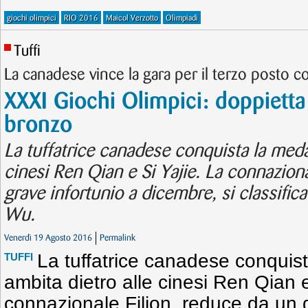
giochi olimpici
RIO 2016
Maicol Verzotto
Olimpiadi
Tuffi
La canadese vince la gara per il terzo posto 
XXXI Giochi Olimpici: doppietta
bronzo
La tuffatrice canadese conquista la medag
cinesi Ren Qian e Si Yajie. La connazion
grave infortunio a dicembre, si classific
Wu.
Venerdì 19 Agosto 2016
Permalink
La tuffatrice canadese conquist
TUFFI
ambita dietro alle cinesi Ren Qian e
connazionale Filion, reduce da un g