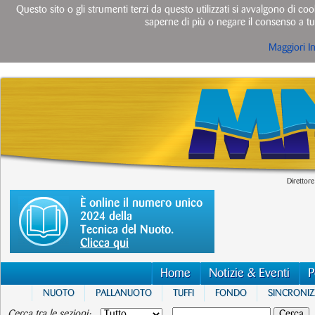
Questo sito o gli strumenti terzi da questo utilizzati si avvalgono di cook
saperne di più o negare il consenso a tut
Maggiori I
Direttore
È online il numero unico
2024 della
Tecnica del Nuoto.
Clicca qui
Home
Notizie & Eventi
P
NUOTO
PALLANUOTO
TUFFI
FONDO
SINCRONI
Cerca tra le sezioni: