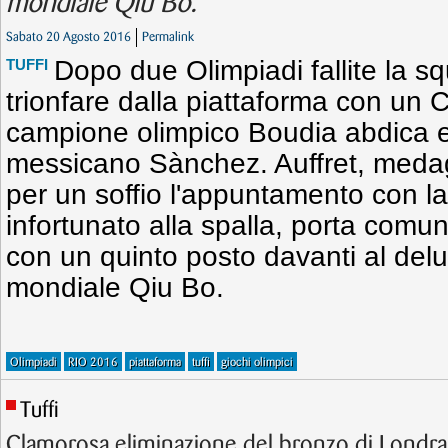
mondiale Qiu Bo.
Sabato 20 Agosto 2016
Permalink
Dopo due Olimpiadi fallite la s
TUFFI
trionfare dalla piattaforma con un C
campione olimpico Boudia abdica e
messicano Sànchez. Auffret, medag
per un soffio l'appuntamento con la
infortunato alla spalla, porta comu
con un quinto posto davanti al de
mondiale Qiu Bo.
Olimpiadi
RIO 2016
piattaforma
tuffi
giochi olimpici
Tuffi
Clamorosa eliminazione del bronzo di Londr