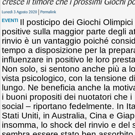
cresce il timore che i prossimi Giochi p
Lunedì 3 Agosto 2020
Permalink
Il posticipo dei Giochi Olimpic
EVENTI
positive sulla maggior parte degli atle
rinvio è un vantaggio poiché consi
tempo a disposizione per la prepa
influenzare in positivo le loro prest
Non solo, si sentono anche più a lo
vista psicologico, con la tensione d
lungo. Ne beneficia anche la motiv
i buoni propositi dei nuotatori che i
social – riportano fedelmente. In Ita
Stati Uniti, in Australia, Cina e Gia
insomma, lo shock del rinvio e del
sembra essere stato ben assorbito,