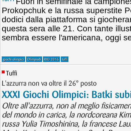
Fuori in semifinale la campion
Prokopchuk e la russa superstite Pe
dodici dalla piattaforma si giocher
questa sera alle 21. Con tante illust
sembra essere l'americana, oggi s
giochi olimpici
Olimpiadi
RIO 2016
tuffi
Tuffi
L'azzurra non va oltre il 26° posto
XXXI Giochi Olimpici: Batki subi
Oltre all'azzurra, non al meglio fisicame
del mondo in carica, la nordcoreana Ki
russa Yulia Timoshinina, la francese Lau