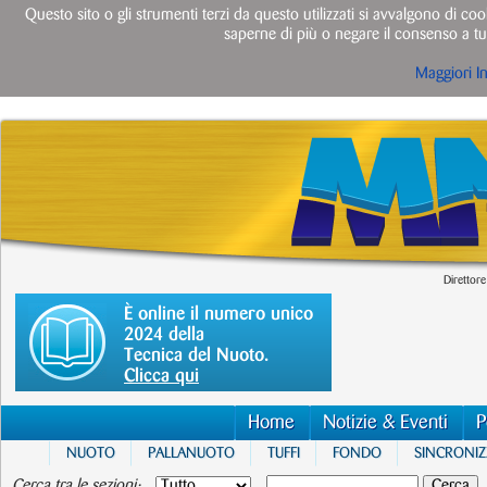
Questo sito o gli strumenti terzi da questo utilizzati si avvalgono di cook
saperne di più o negare il consenso a tut
Maggiori I
Direttore
È online il numero unico
2024 della
Tecnica del Nuoto.
Clicca qui
Home
Notizie & Eventi
P
NUOTO
PALLANUOTO
TUFFI
FONDO
SINCRONI
Cerca tra le sezioni: