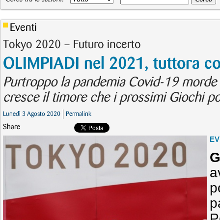
Eventi
Tokyo 2020 – Futuro incerto
OLIMPIADI nel 2021, tuttora c
Purtroppo la pandemia Covid-19 morde tu
cresce il timore che i prossimi Giochi p
Lunedì 3 Agosto 2020
Permalink
Share
EV
G
a
p
p
P