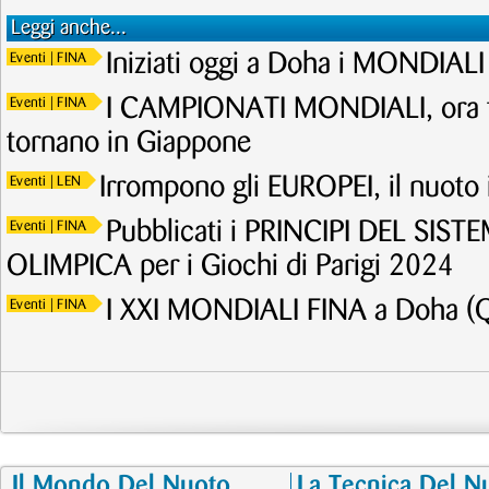
Leggi anche...
Iniziati oggi a Doha i MONDIALI 
Eventi
| FINA
I CAMPIONATI MONDIALI, ora ta
Eventi
| FINA
tornano in Giappone
Irrompono gli EUROPEI, il nuoto i
Eventi
| LEN
Pubblicati i PRINCIPI DEL SIS
Eventi
| FINA
OLIMPICA per i Giochi di Parigi 2024
I XXI MONDIALI FINA a Doha (Q
Eventi
| FINA
Il Mondo Del Nuoto
La Tecnica Del N