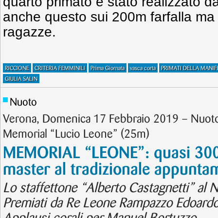
quarto primato è stato realizzato d
anche questo sui 200m farfalla ma 
ragazze.
RICCIONE
CRITERIA FEMMINILI
Prima Giornata
vasca corta
PRIMATI DELLA MANIF
GIULIA SALIN
Nuoto
Verona, Domenica 17 Febbraio 2019 – Nuot
Memorial “Lucio Leone” (25m)
MEMORIAL “LEONE”: quasi 300
master al tradizionale appunta
Lo staffettone “Alberto Castagnetti” al
Premiati da Re Leone Rampazzo Edoardo e