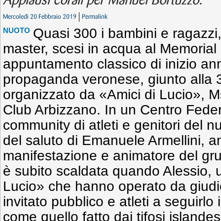
Applausi corali per Manuel Bortuzzo.
Mercoledì 20 Febbraio 2019
Permalink
Quasi 300 i bambini e ragazz
NUOTO
master, scesi in acqua al Memorial
appuntamento classico di inizio an
propaganda veronese, giunto alla 
organizzato da «Amici di Lucio», 
Club Arbizzano. In un Centro Feder
community di atleti e genitori del n
del saluto di Emanuele Armellini, a
manifestazione e animatore del gru
è subito scaldata quando Alessio, u
Lucio» che hanno operato da giudic
invitato pubblico e atleti a seguirlo
come quello fatto dai tifosi islandes