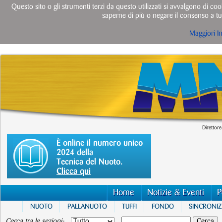
Questo sito o gli strumenti terzi da questo utilizzati si avvalgono di cook
saperne di più o negare il consenso a tut
Maggiori I
Direttore
È online il numero unico
2024 della
Tecnica del Nuoto.
Clicca qui
Home
Notizie & Eventi
P
NUOTO
PALLANUOTO
TUFFI
FONDO
SINCRONI
Cerca tra le sezioni: