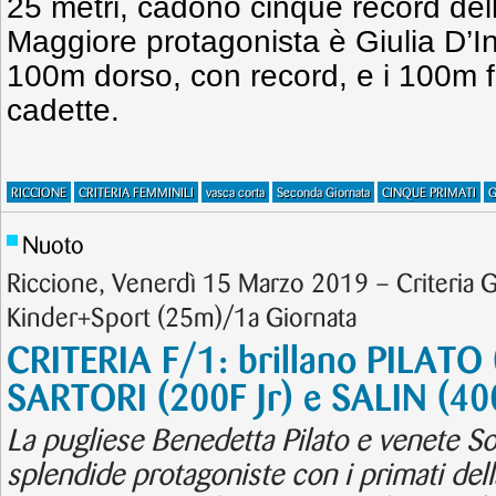
25 metri, cadono cinque record del
Maggiore protagonista è Giulia D’I
100m dorso, con record, e i 100m fa
cadette.
RICCIONE
CRITERIA FEMMINILI
vasca corta
Seconda Giornata
CINQUE PRIMATI
G
Nuoto
Riccione, Venerdì 15 Marzo 2019 – Criteria Gi
Kinder+Sport (25m)/1a Giornata
CRITERIA F/1: brillano PILATO 
SARTORI (200F Jr) e SALIN (40
La pugliese Benedetta Pilato e venete Sof
splendide protagoniste con i primati del