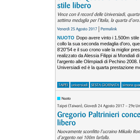
stile libero
Vince con il record delle Universiadi, quarta
settima medaglia per l’Italia, la quarta d’oro.
Venerdì 25 Agosto 2017
Permalink
NUOTO
Dopo avere vinto i 1.500m stile
collo la sua seconda medaglia d’oro, quest
8'20"54 e il suo crono vale la miglior pres
realizzato da Alessia Filippi ai Mondiali 
l'argento alle Olimpiadi di Pechino 2008. 
Universiadi ed è la quarta prestazione m
TAIPEI
universiadi
SESTA GIORNATA
simona quad
Nuoto
Taipei (Taiwan), Giovedì 24 Agosto 2017 – 29e Un
Gregorio Paltrinieri conce
libero
Nuovamente sconfitto l’ucraino Mikailo Rom
d’argento nei 100m farfalla.