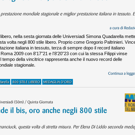
 prestazione mondiale stagionale e miglior prestazione italiana in tessuto. E’
a cura di
Redazi
 libero, nella sesta giornata delle Universiadi Simona Quadarella mette
a volta negli 800 stile libero. Proprio come Gregorio Paltrinieri. Vince
tazione italiana in tessuto, terza di sempre dopo il record italiano
di Roma 2009 con 8'17"21 e l'8'20"23 con cui la stessa Filippi vinse
Il tempo della vincitrice rappresenta anche il nuovo record delle
ondiale stagionale.
Continua a legger
arella
800 STILE LIBERO
MEDAGLIA D'ORO
iversiadi (50m) / Quinta Giornata
de il bis, oro anche negli 800 stile
anciuck, questa volta di stretta misura. Per Elena Di Liddo seconda medag