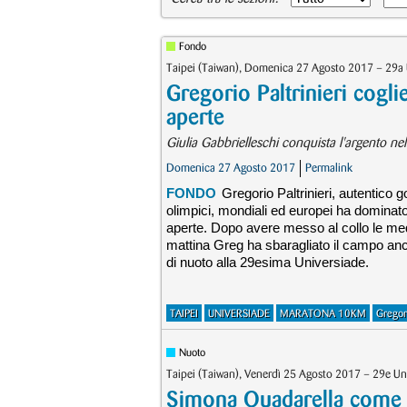
Fondo
Taipei (Taiwan), Domenica 27 Agosto 2017 – 29a 
Gregorio Paltrinieri cogli
aperte
Giulia Gabbrielleschi conquista l'argento nel
Domenica 27 Agosto 2017
Permalink
FONDO
Gregorio Paltrinieri, autentico 
olimpici, mondiali ed europei ha dominato
aperte. Dopo avere messo al collo le meda
mattina Greg ha sbaragliato il campo an
di nuoto alla 29esima Universiade.
TAIPEI
UNIVERSIADE
MARATONA 10KM
Gregori
Nuoto
Taipei (Taiwan), Venerdì 25 Agosto 2017 – 29e Uni
Simona Quadarella come G