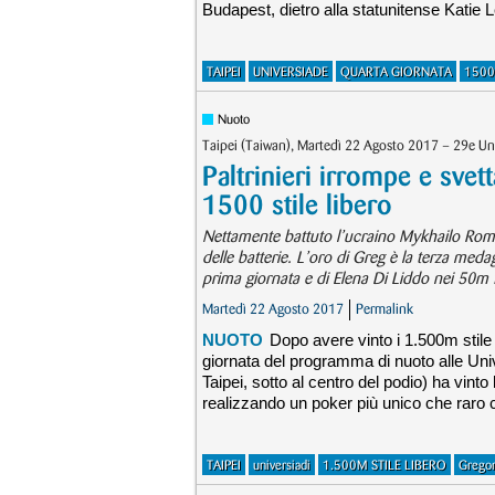
Budapest, dietro alla statunitense Katie
TAIPEI
UNIVERSIADE
QUARTA GIORNATA
1500
Nuoto
Taipei (Taiwan), Martedì 22 Agosto 2017 – 29e Uni
Paltrinieri irrompe e sve
1500 stile libero
Nettamente battuto l’ucraino Mykhailo Ro
delle batterie. L’oro di Greg è la terza medag
prima giornata e di Elena Di Liddo nei 50m f
Martedì 22 Agosto 2017
Permalink
NUOTO
Dopo avere vinto i 1.500m stile l
giornata del programma di nuoto alle Univer
Taipei, sotto al centro del podio) ha vint
realizzando un poker più unico che raro 
TAIPEI
universiadi
1.500M STILE LIBERO
Gregori