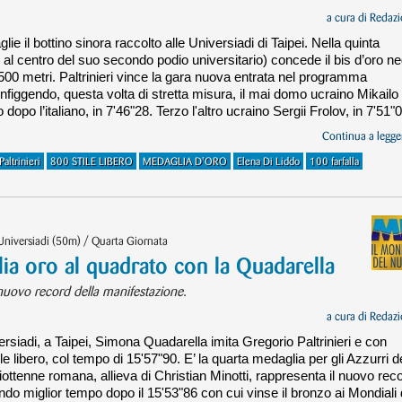
a cura di
Redazi
lie il bottino sinora raccolto alle Universiadi di Taipei. Nella quinta
, al centro del suo secondo podio universitario) concede il bis d’oro ne
.500 metri. Paltrinieri vince la gara nuova entrata nel programma
nfiggendo, questa volta di stretta misura, il mai domo ucraino Mikailo
l’italiano, in 7'46"28. Terzo l'altro ucraino Sergii Frolov, in 7'51"0
Continua a legger
altrinieri
800 STILE LIBERO
MEDAGLIA D'ORO
Elena Di Liddo
100 farfalla
Universiadi (50m) / Quarta Giornata
talia oro al quadrato con la Quadarella
l nuovo record della manifestazione.
a cura di
Redazi
ersiadi, a Taipei, Simona Quadarella imita Gregorio Paltrinieri e con
 libero, col tempo di 15'57"90. E’ la quarta medaglia per gli Azzurri d
ciottenne romana, allieva di Christian Minotti, rappresenta il nuovo rec
do miglior tempo dopo il 15'53"86 con cui vinse il bronzo ai Mondiali 