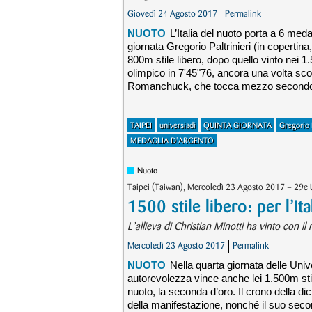
Giovedì 24 Agosto 2017
Permalink
NUOTO
L’Italia del nuoto porta a 6 medag
giornata Gregorio Paltrinieri (in copertina
800m stile libero, dopo quello vinto nei 1
olimpico in 7'45"76, ancora una volta sco
Romanchuck, che tocca mezzo secondo dopo 
TAIPEI
universiadi
QUINTA GIORNATA
Gregorio P
MEDAGLIA D'ARGENTO
Nuoto
Taipei (Taiwan), Mercoledì 23 Agosto 2017 – 29e 
1500 stile libero: per l’I
L’allieva di Christian Minotti ha vinto con i
Mercoledì 23 Agosto 2017
Permalink
NUOTO
Nella quarta giornata delle Univ
autorevolezza vince anche lei 1.500m stile
nuoto, la seconda d’oro. Il crono della di
della manifestazione, nonché il suo secon