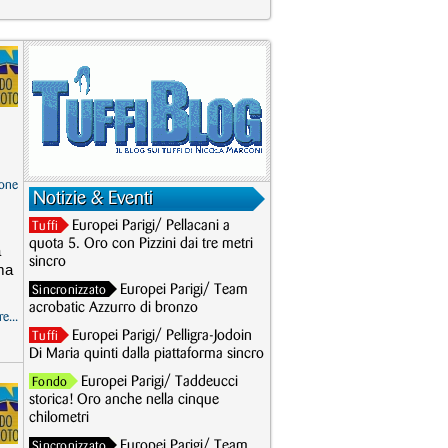
one
Notizie & Eventi
Europei Parigi/ Pellacani a
Tuffi
quota 5. Oro con Pizzini dai tre metri
a
sincro
ma
Europei Parigi/ Team
Sincronizzato
acrobatic Azzurro di bronzo
e...
Europei Parigi/ Pelligra-Jodoin
Tuffi
Di Maria quinti dalla piattaforma sincro
Europei Parigi/ Taddeucci
Fondo
storica! Oro anche nella cinque
chilometri
Europei Parigi/ Team
Sincronizzato