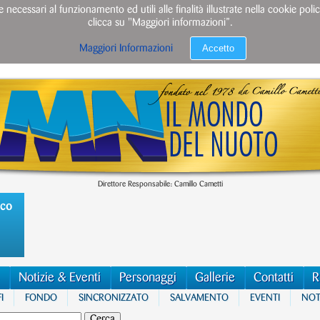
e necessari al funzionamento ed utili alle finalità illustrate nella cookie po
clicca su "Maggiori informazioni”.
Accetto
Maggiori Informazioni
Direttore Responsabile: Camillo Cametti
ico
Notizie & Eventi
Personaggi
Gallerie
Contatti
R
I
FONDO
SINCRONIZZATO
SALVAMENTO
EVENTI
NOTI