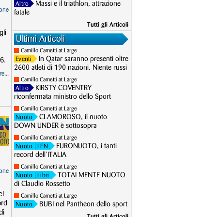
Massi e il triathlon, attrazione
Altro
one
fatale
Tutti gli Articoli
gli
Ultimi Articoli
Camillo Cametti at Large
6.
In Qatar saranno presenti oltre
Eventi
2600 atleti di 190 nazioni. Niente russi
e...
Camillo Cametti at Large
KIRSTY COVENTRY
Altro
riconfermata ministro dello Sport
Camillo Cametti at Large
CLAMOROSO, il nuoto
Nuoto
DOWN UNDER è sottosopra
Camillo Cametti at Large
EURONUOTO, i tanti
Nuoto
| LEN
record dell’ITALIA
Camillo Cametti at Large
one
TOTALMENTE NUOTO
Nuoto
| Libri
di Claudio Rossetto
el
Camillo Cametti at Large
ord
BUBI nel Pantheon dello sport
Nuoto
di
Tutti gli Articoli