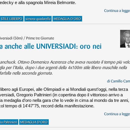
 Ledecky e alla spagnola Mireia Belmonte.
Continua a legger
 STILE LIBERPO
simona quadarella
MEDAGLIA D'ORO
versiadi (50m) / Prime tre Giornate
tta anche alle UNIVERSIADI: oro nei
manchuck. Ottavo Domenico Acerenza che aveva nuotato il tempo più vel
lia per l’Italia, dopo i due argenti della 4x100m stile libero maschile nella
arfalla nella seconda giornata.
di
Camillo Cam
ibero agli Europei, alle Olimpiadi e ai Mondiali quest’oggi, nella terza
siadi, Gregorio Paltrinieri (in copertina dopo il vittorioso arrivo a
o la medaglia d’oro nella gara che lo vede in cima al mondo da tre anni,
col tempo di 14'47"75, record della manifestazione.
Continua a legger
o Paltrinieri
MEDAGLIA D'ORO