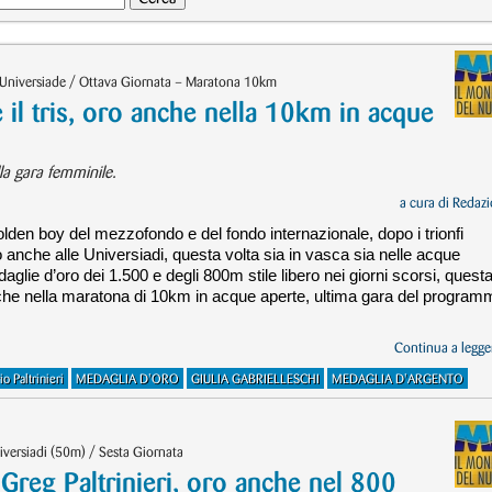
Universiade / Ottava Giornata – Maratona 10km
e il tris, oro anche nella 10km in acque
la gara femminile.
a cura di
Redazi
golden boy del mezzofondo e del fondo internazionale, dopo i trionfi
 anche alle Universiadi, questa volta sia in vasca sia nelle acque
glie d’oro dei 1.500 e degli 800m stile libero nei giorni scorsi, quest
che nella maratona di 10km in acque aperte, ultima gara del program
Continua a legger
o Paltrinieri
MEDAGLIA D'ORO
GIULIA GABRIELLESCHI
MEDAGLIA D'ARGENTO
versiadi (50m) / Sesta Giornata
reg Paltrinieri, oro anche nel 800