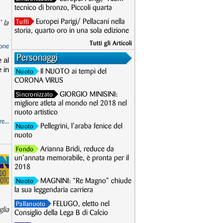
tecnico di bronzo, Piccoli quarta
Europei Parigi/ Pellacani nella
Tuffi
 la
storia, quarto oro in una sola edizione
Tutti gli Articoli
one
Personaggi
 al
 in
Il NUOTO ai tempi del
Nuoto
CORONA VIRUS
GIORGIO MINISINI:
Sincronizzato
migliore atleta al mondo nel 2018 nel
nuoto artistico
e...
Pellegrini, l’araba fenice del
Nuoto
nuoto
Arianna Bridi, reduce da
Fondo
un’annata memorabile, è pronta per il
2018
MAGNINI: “Re Magno” chiude
Nuoto
la sua leggendaria carriera
FELUGO, eletto nel
Pallanuoto
lia
Consiglio della Lega B di Calcio