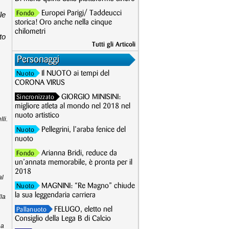
Europei Parigi/ Taddeucci
le
Fondo
storica! Oro anche nella cinque
chilometri
to
Tutti gli Articoli
Personaggi
Il NUOTO ai tempi del
Nuoto
CORONA VIRUS
GIORGIO MINISINI:
Sincronizzato
migliore atleta al mondo nel 2018 nel
nuoto artistico
li.
Pellegrini, l’araba fenice del
Nuoto
nuoto
Arianna Bridi, reduce da
Fondo
un’annata memorabile, è pronta per il
2018
al
MAGNINI: “Re Magno” chiude
Nuoto
la sua leggendaria carriera
lla
FELUGO, eletto nel
Pallanuoto
Consiglio della Lega B di Calcio
na