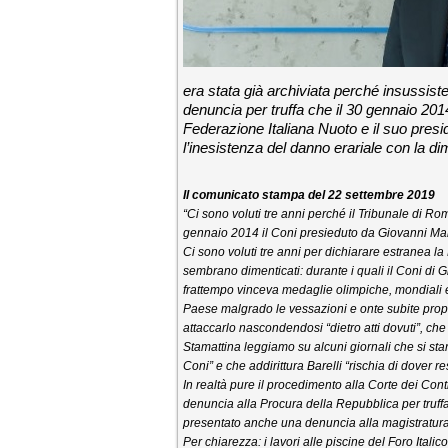
era stata già archiviata perché insussist
denuncia per truffa che il 30 gennaio 20
Federazione Italiana Nuoto e il suo presi
l’inesistenza del danno erariale con la dim
Il comunicato stampa del 22 settembre 2019
“Ci sono voluti tre anni perché il Tribunale di Rom
gennaio 2014 il Coni presieduto da Giovanni Mala
Ci sono voluti tre anni per dichiarare estranea la
sembrano dimenticati: durante i quali il Coni di
frattempo vinceva medaglie olimpiche, mondiali e
Paese malgrado le vessazioni e onte subite propr
attaccarlo nascondendosi “dietro atti dovuti”, ch
Stamattina leggiamo su alcuni giornali che si sta
Coni” e che addirittura Barelli “rischia di dover r
In realtà pure il procedimento alla Corte dei Cont
denuncia alla Procura della Repubblica per truffa
presentato anche una denuncia alla magistratura
Per chiarezza: i lavori alle piscine del Foro Itali