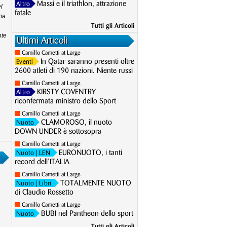
Massi e il triathlon, attrazione
Altro
l
fatale
rma
Tutti gli Articoli
nte
Ultimi Articoli
Camillo Cametti at Large
In Qatar saranno presenti oltre
Eventi
2600 atleti di 190 nazioni. Niente russi
Camillo Cametti at Large
KIRSTY COVENTRY
Altro
riconfermata ministro dello Sport
Camillo Cametti at Large
CLAMOROSO, il nuoto
Nuoto
DOWN UNDER è sottosopra
Camillo Cametti at Large
EURONUOTO, i tanti
Nuoto
| LEN
record dell’ITALIA
Camillo Cametti at Large
TOTALMENTE NUOTO
Nuoto
| Libri
di Claudio Rossetto
Camillo Cametti at Large
BUBI nel Pantheon dello sport
Nuoto
Tutti gli Articoli