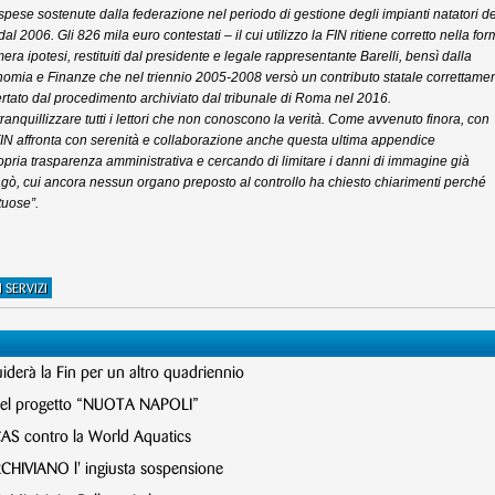
pese sostenute dalla federazione nel periodo di gestione degli impianti natatori de
al 2006. Gli 826 mila euro contestati – il cui utilizzo la FIN ritiene corretto nella fo
a ipotesi, restituiti dal presidente e legale rappresentante Barelli, bensì dalla
nomia e Finanze che nel triennio 2005-2008 versò un contributo statale correttame
ertato dal procedimento archiviato dal tribunale di Roma nel 2016.
anquillizzare tutti i lettori che non conoscono la verità. Come avvenuto finora, con
 FIN affronta con serenità e collaborazione anche questa ultima appendice
pria trasparenza amministrativa e cercando di limitare i danni di immagine già
lagò, cui ancora nessun organo preposto al controllo ha chiesto chiarimenti perché
tuose”.
 SERVIZI
Guiderà la Fin per un altro quadriennio
nel progetto “NUOTA NAPOLI”
 CAS contro la World Aquatics
HIVIANO l' ingiusta sospensione