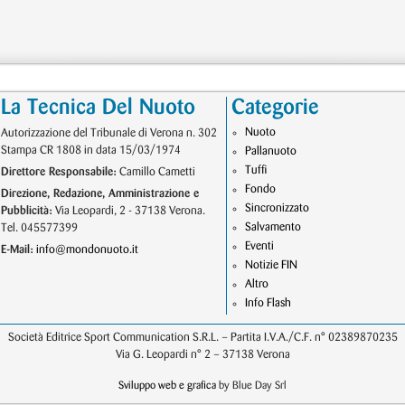
La Tecnica Del Nuoto
Categorie
Nuoto
Autorizzazione del Tribunale di Verona n. 302
Stampa CR 1808 in data 15/03/1974
Pallanuoto
Tuffi
Direttore Responsabile:
Camillo Cametti
Fondo
Direzione, Redazione, Amministrazione e
Sincronizzato
Pubblicità:
Via Leopardi, 2 - 37138 Verona.
Salvamento
Tel. 045577399
Eventi
E-Mail:
info@mondonuoto.it
Notizie FIN
Altro
Info Flash
Società Editrice Sport Communication S.R.L. – Partita I.V.A./C.F. n° 02389870235
Via G. Leopardi n° 2 – 37138 Verona
Sviluppo web e grafica
by Blue Day Srl