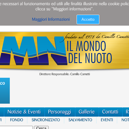
e necessari al funzionamento ed utili alle finalità illustrate nella cookie po
clicca su "Maggiori informazioni”.
Accetto
Maggiori Informazioni
Direttore Responsabile: Camillo Cametti
ico
Notizie & Eventi
Personaggi
Gallerie
Contatti
R
I
FONDO
SINCRONIZZATO
SALVAMENTO
EVENTI
NOTI