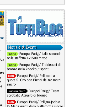
one
Notizie & Eventi
n
Europei Parigi/ Italia seconda
Fondo
nella staffetta 4x1500 mixed
ica
Europei Parigi/ Taddeucci di
Fondo
bronzo nella knockout sprint
ato
Europei Parigi/ Pellacani a
Tuffi
n
quota 5. Oro con Pizzini dai tre metri
e
sincro
zi
Europei Parigi/ Team
Sincronizzato
acrobatic Azzurro di bronzo
Europei Parigi/ Pelligra-Jodoin
Tuffi
ti
Di Maria quinti dalla piattaforma sincro