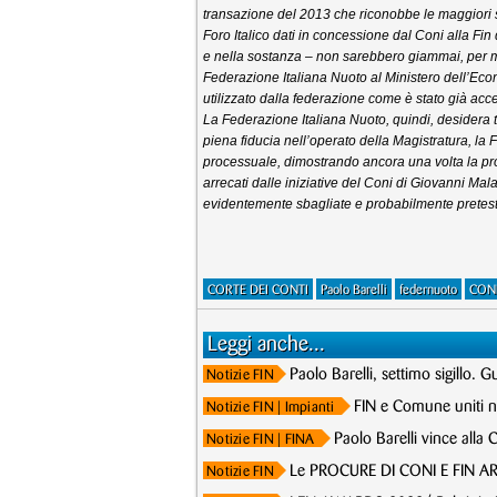
transazione del 2013 che riconobbe le maggiori s
Foro Italico dati in concessione dal Coni alla Fin d
e nella sostanza – non sarebbero giammai, per mer
Federazione Italiana Nuoto al Ministero dell’Eco
utilizzato dalla federazione come è stato già acc
La Federazione Italiana Nuoto, quindi, desidera tr
piena fiducia nell’operato della Magistratura, la
processuale, dimostrando ancora una volta la pro
arrecati dalle iniziative del Coni di Giovanni Ma
evidentemente sbagliate e probabilmente pretes
CORTE DEI CONTI
Paolo Barelli
federnuoto
CONI
Leggi anche...
Paolo Barelli, settimo sigillo. 
Notizie FIN
FIN e Comune uniti 
Notizie FIN
| Impianti
Paolo Barelli vince alla
Notizie FIN
| FINA
Le PROCURE DI CONI E FIN ARC
Notizie FIN