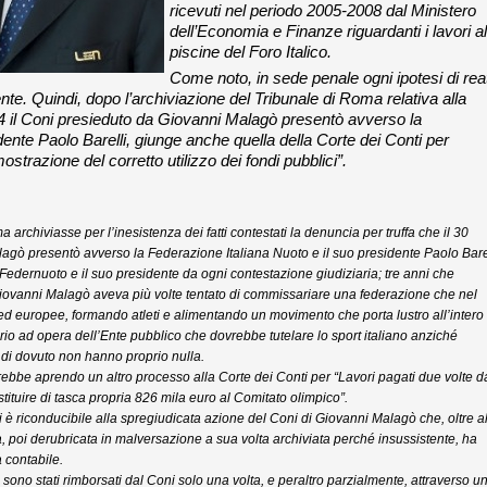
ricevuti nel periodo 2005-2008 dal Ministero
dell’Economia e Finanze riguardanti i lavori al
piscine del Foro Italico.
Come noto, in sede penale ogni ipotesi di rea
ente.
Quindi, dopo l’archiviazione del Tribunale di Roma relativa alla
14 il Coni presieduto da Giovanni Malagò presentò avverso la
dente Paolo Barelli, giunge anche quella della Corte dei Conti per
ostrazione del corretto utilizzo dei fondi pubblici”.
a archiviasse per l’inesistenza dei fatti contestati la denuncia per truffa che il 30
gò presentò avverso la Federazione Italiana Nuoto e il suo presidente Paolo Barel
 Federnuoto e il suo presidente da ogni contestazione giudiziaria; tre anni che
 Giovanni Malagò aveva più volte tentato di commissariare una federazione che nel
d europee, formando atleti e alimentando un movimento che porta lustro all’intero
io ad opera dell’Ente pubblico che dovrebbe tutelare lo sport italiano anziché
e di dovuto non hanno proprio nulla.
rebbe aprendo un altro processo alla Corte dei Conti per “Lavori pagati due volte d
estituire di tasca propria 826 mila euro al Comitato olimpico”.
i è riconducibile alla spregiudicata azione del Coni di Giovanni Malagò che, oltre a
, poi derubricata in malversazione a sua volta archiviata perché insussistente, ha
 contabile.
co sono stati rimborsati dal Coni solo una volta, e peraltro parzialmente, attraverso u