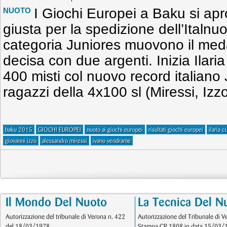
I Giochi Europei a Baku si ap
NUOTO
giusta per la spedizione dell’Italnuo
categoria Juniores muovono il med
decisa con due argenti. Inizia Ilar
400 misti col nuovo record italiano 
ragazzi della 4x100 sl (Miressi, Iz
baku 2015
GIOCHI EUROPEI
nuoto ai giochi europei
risultati giochi europei
ilaria c
giovanni izzo
alessandro miressi
ivano vendrame
Il Mondo Del Nuoto
La Tecnica Del N
Autorizzazione del tribunale di Verona n. 422
Autorizzazione del Tribunale di V
del 18/03/1978
Stampa CR 1808 in data 15/03/