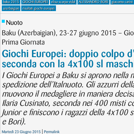
baku 2015
GIOCHI EUROPEI
elisa scarpa vidal
ALESSANDRO BORI
giacomo carini
azerbaigian
risultati giochi europei
Nuoto
Baku (Azerbaigian), 23-27 giugno 2015 – Gi
Prima Giornata
Giochi Europei: doppio colpo d’
seconda con la 4x100 sl maschil
I Giochi Europei a Baku si aprono nella m
spedizione dell’Italnuoto. Gli azzurri del
muovono il medagliere in maniera decisa 
Ilaria Cusinato, seconda nei 400 misti c
Junior e finiscono i ragazzi della 4x100 
e Bori).
Martedì 23 Giugno 2015
Permalink