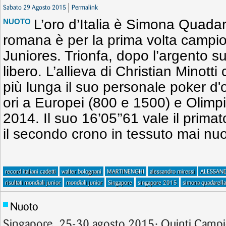
Sabato 29 Agosto 2015
Permalink
L’oro d’Italia è Simona Quada
NUOTO
romana è per la prima volta camp
Juniores. Trionfa, dopo l’argento su
libero. L’allieva di Christian Minott
più lunga il suo personale poker d'or
ori a Europei (800 e 1500) e Olimpia
2014. Il suo 16’05’’61 vale il prim
il secondo crono in tessuto mai nu
record italiani cadetti
walter bolognani
MARTINENGHI
alessandro miressi
ALESSAN
risultati mondiali junior
mondiali junior
Singapore
singapore 2015
simona quadarella
Nuoto
Singapore, 25-30 agosto 2015: Quinti Campion