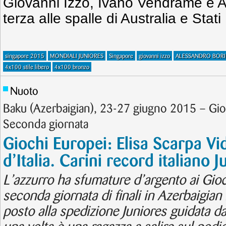
Giovanni Izzo, Ivano Vendrame e A
terza alle spalle di Australia e Stati 
singapore 2015
MONDIALI JUNIORES
Singapore
giovanni izzo
ALESSANDRO BORI
4x100 stile libero
4x100 bronzo
Nuoto
Baku (Azerbaigian), 23-27 giugno 2015 – Gi
Seconda giornata
Giochi Europei: Elisa Scarpa Vi
d’Italia. Carini record italiano 
L’azzurro ha sfumature d’argento ai Gioc
seconda giornata di finali in Azerbaigian
posto alla spedizione Juniores guidata 