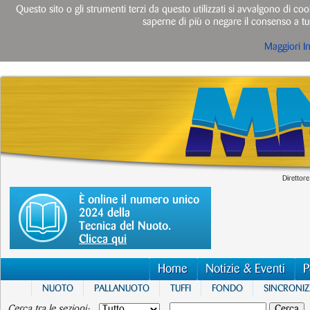
Questo sito o gli strumenti terzi da questo utilizzati si avvalgono di cook
saperne di più o negare il consenso a tut
Maggiori I
Direttore
È online il numero unico
2024 della
Tecnica del Nuoto.
Clicca qui
Home
Notizie & Eventi
P
NUOTO
PALLANUOTO
TUFFI
FONDO
SINCRONI
Cerca tra le sezioni: