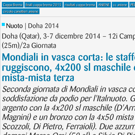
Coppa Brema
finali coppa brema 2015
risultati coppa brema
ANIENE
cc aniene
PE
circolo canottieri aniene
Nuoto
| Doha 2014
Doha (Qatar), 3-7 dicembre 2014 – 12i Camp
(25m)/2a Giornata
Mondiali in vasca corta: le staf
ruggiscono, 4x200 sl maschile 
mista-mista terza
Seconda giornata di Mondiali in vasca c
soddisfazione da podio per l'Italnuoto. G
argento con la 4x200 sl maschile (D'Arri
Magnini) e un bronzo con la 4x50 mista
Scozzoli, Di Pietro, Ferraioli). Due azzurri 