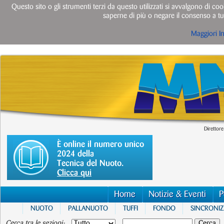
Questo sito o gli strumenti terzi da questo utilizzati si avvalgono di cook
saperne di più o negare il consenso a tut
Maggiori I
Direttore
È online il numero unico
2024 della
Tecnica del Nuoto.
Clicca qui
Home
Notizie & Eventi
P
NUOTO
PALLANUOTO
TUFFI
FONDO
SINCRONI
Cerca tra le sezioni: