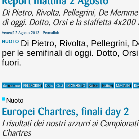
Report mattina 2 Agosto
Di Pietro, Rivolta, Pellegrini, De Memme q
di oggi. Dotto, Orsi e la staffetta 4x200 
Venerdì 2 Agosto 2013
Permalink
Di Pietro, Rivolta, Pellegrini,
NUOTO
per le semifinali di oggi. Dotto, Ors
fuori.
de memme
PELLEGRINI
Dotto
Orsi
DI GIORGIO
Belotti
lestingi
MAGNINI
Riv
Nuoto
Europei Chartres, finali day 2
I risultati dei nostri azzurri ai Campionat
Chartres