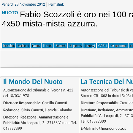
Venerdì 23 Novembre 2012
Permalink
Fabio Scozzoli è oro nei 100 r
NUOTO
4x50 mista-mista azzurra.
bocchia
barbieri
Dotto
Turrini
Bianchi
di pietro
lestingi
CARLI
de memme
or
Il Mondo Del Nuoto
La Tecnica Del N
Autorizzazione del tribunale di Verona n. 422
Autorizzazione del Tribunale di V
del 18/03/1978
Stampa CR 1808 in data 15/03/
Direttore Responsabile:
Camillo Cametti
Direttore Responsabile:
Camillo 
Redazione:
Silvio Cametti, Daniela Colombo
Direzione, Redazione, Amministr
Pubblicità:
Via Leopardi, 2 - 371
Direzione, Redazione, Amministrazione e
Tel. 045577399
Pubblicità:
Via Leopardi, 2 - 37138 Verona. Tel.
045577399
E-Mail:
info@mondonuoto.it