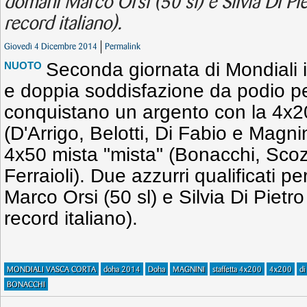
domani Marco Orsi (50 sl) e Silvia Di Pie
record italiano).
Giovedì 4 Dicembre 2014
Permalink
Seconda giornata di Mondiali 
NUOTO
e doppia soddisfazione da podio per 
conquistano un argento con la 4x2
(D'Arrigo, Belotti, Di Fabio e Magni
4x50 mista "mista" (Bonacchi, Scozz
Ferraioli). Due azzurri qualificati pe
Marco Orsi (50 sl) e Silvia Di Pietro
record italiano).
MONDIALI VASCA CORTA
doha 2014
Doha
MAGNINI
staffetta 4x200
4x200
di
BONACCHI