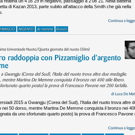
r la reatina un 4'16"29 in negativo, passaggio a 2'08"21. Nella batteria
a di Kazan 2013, parte subito all'attacco della Smith che già nella
o.
Continua a legger
ZZAMIGLIO
ARGENTO
de memme
Bronzo
sima Universiade Nuoto/Quarta giornata del nuoto (50m)
ro raddoppia con Pizzamiglio d’argento
mme
 a Gwangju (Corea del Sud), l'Italia del nuoto trova altre due medaglie.
, mentre Martina De Memme conquista il bronzo nei 400 stile libero.
rtunato quarto posto) la prova di Francesco Pavone nei 200 farfalla.
di
Luca De Mat
ersiadi 2015 a Gwangju (Corea del Sud), l'Italia del nuoto trova altre 
o nei 50 dorso, mentre Martina De Memme conquista il bronzo nei 40
agnata da uno sfortunato quarto posto) la prova di Francesco Pavone 
Continua a legger