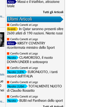
Massi e il triathlon, attrazione
Altro
fatale
Tutti gli Articoli
e...
Ultimi Articoli
Camillo Cametti at Large
In Qatar saranno presenti oltre
Eventi
2600 atleti di 190 nazioni. Niente russi
Camillo Cametti at Large
KIRSTY COVENTRY
Altro
riconfermata ministro dello Sport
Camillo Cametti at Large
CLAMOROSO, il nuoto
Nuoto
DOWN UNDER è sottosopra
Camillo Cametti at Large
EURONUOTO, i tanti
Nuoto
| LEN
teis
record dell’ITALIA
due
Camillo Cametti at Large
0
TOTALMENTE NUOTO
Nuoto
| Libri
nei
di Claudio Rossetto
Camillo Cametti at Large
BUBI nel Pantheon dello sport
Nuoto
e...
Tutti gli Articoli