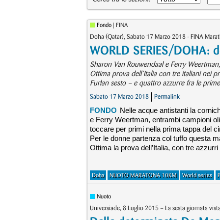
Fondo
| FINA
Doha (Qatar), Sabato 17 Marzo 2018 - FINA Mar
WORLD SERIES/DOHA: do
Sharon Van Rouwendaal e Ferry Weertman, e
Ottima prova dell’Italia con tre italiani nei 
Furlan sesto – e quattro azzurre fra le pri
Sabato 17 Marzo 2018
Permalink
FONDO
Nelle acque antistanti la corni
e Ferry Weertman, entrambi campioni oli
toccare per primi nella prima tappa del 
Per le donne partenza col tuffo questa matt
Ottima la prova dell’Italia, con tre azzurr
Doha
NUOTO MARATONA 10KM
World series
Nuoto
Universiade, 8 Luglio 2015 – La sesta giornata vis