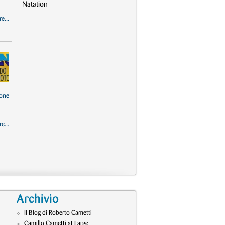
Natation
e...
one
e...
Archivio
Il Blog di Roberto Cametti
Camillo Cametti at Large