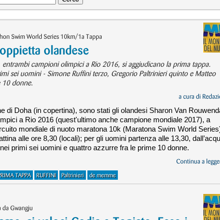
athon Swim World Series 10km/1a Tappa
ppietta olandese
ntrambi campioni olimpici a Rio 2016, si aggiudicano la prima tappa.
primi sei uomini - Simone Ruffini terzo, Gregorio Paltrinieri quinto e Matteo
me 10 donne.
a cura di
Redazi
che di Doha (in copertina), sono stati gli olandesi Sharon Van Rouwend
mpici a Rio 2016 (quest'ultimo anche campione mondiale 2017), a
circuito mondiale di nuoto maratona 10k (Maratona Swim World Series
ina alle ore 8,30 (locali); per gli uomini partenza alle 13,30, dall’acq
i nei primi sei uomini e quattro azzurre fra le prime 10 donne.
Continua a legger
PRIMA TAPPA
RUFFINI
Paltrinieri
de memme
ta da Gwangju