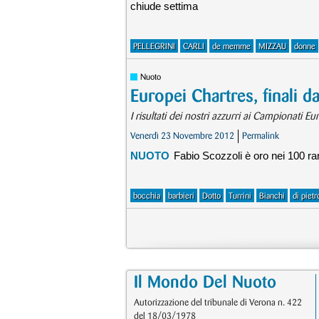
chiude settima
PELLEGRINI
CARLI
de memme
MIZZAU
donne
Nuoto
Europei Chartres, finali d
I risultati dei nostri azzurri ai Campionati E
Venerdì 23 Novembre 2012
Permalink
NUOTO
Fabio Scozzoli è oro nei 100 ra
bocchia
barbieri
Dotto
Turrini
Bianchi
di pietr
Il Mondo Del Nuoto
Autorizzazione del tribunale di Verona n. 422
del 18/03/1978