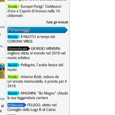
Europei Parigi/ Taddeucci
Fondo
d'oro e Caponi di bronzo nella 10
chilometri
Tutti gli Articoli
one
Personaggi
o
Il NUOTO ai tempi del
Nuoto
CORONA VIRUS
e...
GIORGIO MINISINI:
Sincronizzato
migliore atleta al mondo nel 2018 nel
nuoto artistico
Pellegrini, l’araba fenice del
Nuoto
nuoto
Arianna Bridi, reduce da
Fondo
un’annata memorabile, è pronta per il
2018
MAGNINI: “Re Magno” chiude
Nuoto
la sua leggendaria carriera
one
FELUGO, eletto nel
 di
Pallanuoto
Consiglio della Lega B di Calcio
le