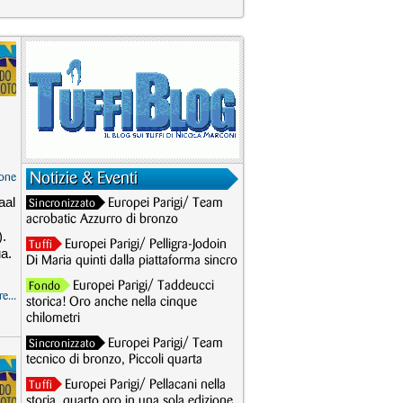
Notizie & Eventi
one
aal
Europei Parigi/ Team
Sincronizzato
acrobatic Azzurro di bronzo
).
Europei Parigi/ Pelligra-Jodoin
Tuffi
ua.
Di Maria quinti dalla piattaforma sincro
Europei Parigi/ Taddeucci
Fondo
e...
storica! Oro anche nella cinque
chilometri
Europei Parigi/ Team
Sincronizzato
tecnico di bronzo, Piccoli quarta
Europei Parigi/ Pellacani nella
Tuffi
storia, quarto oro in una sola edizione