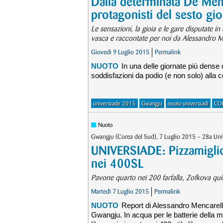
Dalla determinata De Mem
protagonisti del sesto g
Le sensazioni, la gioia e le gare disputate in
vasca e raccontate per noi da Alessandro Men
Giovedì 9 Luglio 2015
Permalink
NUOTO
In una delle giornate più dense 
soddisfazioni da podio (e non solo) alla 
universiade 2015
Gwangju
nuoto universiadi
CO
Nuoto
Gwangju (Corea del Sud), 7 Luglio 2015 – 28a Un
UNIVERSIADE: Pizzamigl
nei 400SL
Pavone quarto nei 200 farfalla, Zofkova qui
Martedì 7 Luglio 2015
Permalink
NUOTO
Report di Alessandro Mencarelli,
Gwangju. In acqua per le batterie della ma