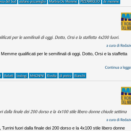
rea del Sud
stefano pizzamiglio
Martina De Memme
PIZZAMIGLIO
de memme
ficati per le semifinali di oggi. Dotto, Orsi e la staffetta 4x200 fuori.
a cura di
Redazi
e Memme qualificati per le semifinali di oggi. Dotto, Orsi e la staffetta
Continua a legger
O
Belotti
lestingi
MAGNINI
Rivolta
di pietro
Bianchi
ori dalla finale dei 200 dorso e la 4x100 stile libero donne chiude settima
a cura di
Redazi
, Turrini fuori dalla finale dei 200 dorso e la 4x100 stile libero donne