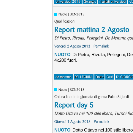
Universiadi 2015
Gwangju
risultati universiadi
Co
Nuoto
| BCN2013
Qualificazioni
Report mattina 2 Agosto
Di Pietro, Rivolta, Pellegrini, De Memme quali
Venerdì 2 Agosto 2013
Permalink
NUOTO
Di Pietro, Rivolta, Pellegrini, D
4x200 fuori.
de memme
PELLEGRINI
Dotto
Orsi
DI GIORGI
Nuoto
| BCN2013
Chiusa la quinta giornata di gare a Palau St Jordi
Report day 5
Dotto Ottavo nei 100 stile libero, Turrini fu
Giovedì 1 Agosto 2013
Permalink
NUOTO
Dotto Ottavo nei 100 stile libero