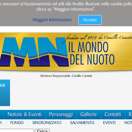
e necessari al funzionamento ed utili alle finalità illustrate nella cookie po
clicca su "Maggiori informazioni”.
Accetto
Maggiori Informazioni
Direttore Responsabile: Camillo Cametti
ico
Notizie & Eventi
Personaggi
Gallerie
Contatti
R
I
FONDO
SINCRONIZZATO
SALVAMENTO
EVENTI
NOTI