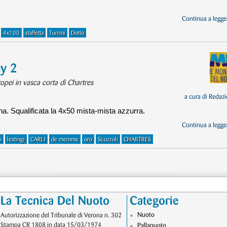
Continua a legger
4x100
staffetta
Turrini
Dotto
ay 2
uropei in vasca corta di Chartres
a cura di
Redazi
na. Squalificata la 4x50 mista-mista azzurra.
Continua a legger
o
lestingi
CARLI
de memme
oro
Scozzoli
CHARTRES
La Tecnica Del Nuoto
Categorie
Nuoto
Autorizzazione del Tribunale di Verona n. 302
Stampa CR 1808 in data 15/03/1974
Pallanuoto