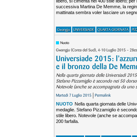
libero, si cimenta nei 400 stile libero; pe
successiva Martina De Memme, la reginett
mattinata sembra voler lasciare un segn
Gwangju
UNIVERSIADE
QUARTA GIORNATA
PI
Nuoto
Gwangju (Corea del Sud), 4-10 Luglio 2015 – 28e
Universiade 2015: l’azzur
e il bronzo della De Me
Nella quarta giornata delle Universiadi 2015
Stefano Pizzamiglio è secondo nei 50 dorso
Notevole (anche se accompagnata da uno sfo
Martedì 7 Luglio 2015
Permalink
NUOTO
Nella quarta giornata delle Univ
medaglie. Stefano Pizzamiglio è second
stile libero. Notevole (anche se accomp
200 farfalla.