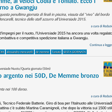
me, ai veloci Codia e Toniato. Ecco i
iorno a Gwangju
 questa penultima giornata di finali in piscina, vissuta dal “vivo” del bordo
carelli, tecnico dello staff azzurro all’Universiade 2015.
a cura di
Redazi
d’impegni per il nuoto, l’Universiade 2015 ha ancora una volta regalat
combattiva e competitiva spedizione italiana a Gwangju.
Continua a legger
DIA
alessandro mencarelli
de memme
Toniato
SESTA GIORNATA
iversiade Nuoto/Quarta giornata (50m)
io argento nei 50D, De Memme bronzo
nta nei 100 dorso.
a cura di
Redazi
 Tecnico Federale Batterie. Giro di boa per l'Italnuoto alle Universiadi
ttina c'è subito Martina Caramignoli, che dopo la vittoria sui 1500 sti