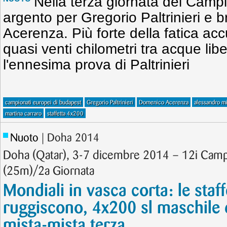
Nella terza giornata dei Camp
argento per Gregorio Paltrinieri e
Acerenza. Più forte della fatica a
quasi venti chilometri tra acque lib
l'ennesima prova di Paltrinieri
campionati europei di budapest
Gregorio Paltrinieri
Domenico Acerenza
alessandro mi
martina carraro
staffetta 4x200
Nuoto
| Doha 2014
Doha (Qatar), 3-7 dicembre 2014 – 12i Camp
(25m)/2a Giornata
Mondiali in vasca corta: le staf
ruggiscono, 4x200 sl maschile 
mista-mista terza