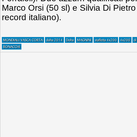
Marco Orsi (50 sl) e Silvia Di Pietro
record italiano).
MONDIALI VASCA CORTA
doha 2014
Doha
MAGNINI
staffetta 4x200
4x200
di
BONACCHI