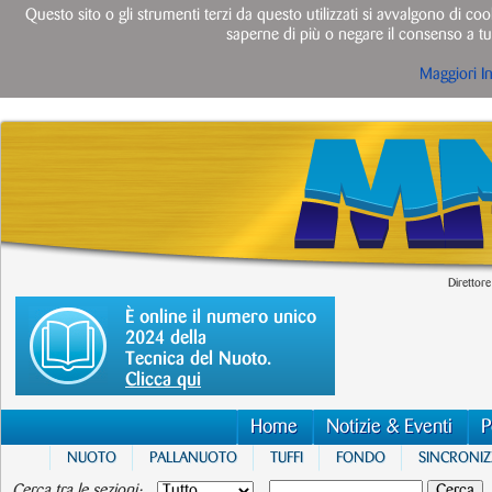
Questo sito o gli strumenti terzi da questo utilizzati si avvalgono di cook
saperne di più o negare il consenso a tut
Maggiori I
Direttore
È online il numero unico
2024 della
Tecnica del Nuoto.
Clicca qui
Home
Notizie & Eventi
P
NUOTO
PALLANUOTO
TUFFI
FONDO
SINCRONI
Cerca tra le sezioni: