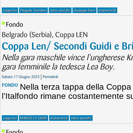
coppa len
Pasquale Giordano
mario sanzullo
Giuseppe Ilario
arianna bridi
Fondo
Belgrado (Serbia), Coppa LEN
Coppa Len/ Secondi Guidi e Bri
Nella gara maschile vince l'ungherese Kr
gara femminile la tedesca Lea Boy.
Sabato 17 Giugno 2023
Permalink
Nella terza tappa della Coppa
FONDO
l’Italfondo rimane costantemente su
coppa len
MARCELLO GUIDI
arianna bridi
mario sanzullo
Fondo