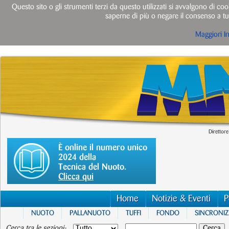
Questo sito o gli strumenti terzi da questo utilizzati si avvalgono di cook
saperne di più o negare il consenso a tut
Maggiori I
Direttore
È online il numero unico
2024 della
Tecnica del Nuoto.
Clicca qui
Home
Notizie & Eventi
P
NUOTO
PALLANUOTO
TUFFI
FONDO
SINCRONI
Cerca tra le sezioni: