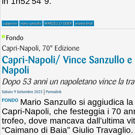
in 1h52'54"9.
coppa len
mario sanzullo
MARCELLO GUIDI
arianna bridi
Fondo
Capri-Napoli, 70° Edizione
Capri-Napoli/ Vince Sanzullo e ri
Napoli
Dopo 53 anni un napoletano vince la tra
Sabato 9 Settembre 2023
Permalink
Mario Sanzullo si aggiudica la 
FONDO
Capri-Napoli, che festeggia i 70 anni
trofeo, dove mancava dall’ultima vit
“Caimano di Baia” Giulio Travaglio.