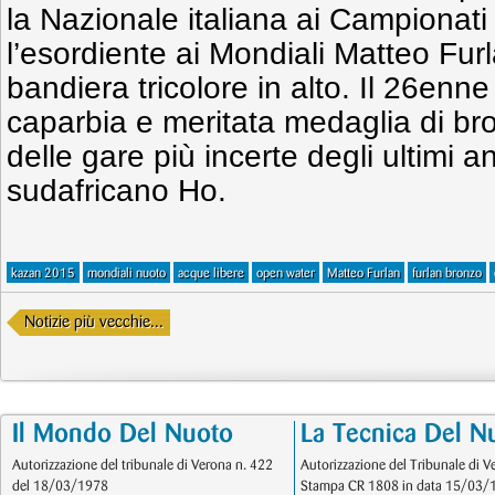
la Nazionale italiana ai Campionati
l’esordiente ai Mondiali Matteo Furl
bandiera tricolore in alto. Il 26enne
caparbia e meritata medaglia di br
delle gare più incerte degli ultimi an
sudafricano Ho.
kazan 2015
mondiali nuoto
acque libere
open water
Matteo Furlan
furlan bronzo
Notizie più vecchie...
Il Mondo Del Nuoto
La Tecnica Del N
Autorizzazione del tribunale di Verona n. 422
Autorizzazione del Tribunale di V
del 18/03/1978
Stampa CR 1808 in data 15/03/