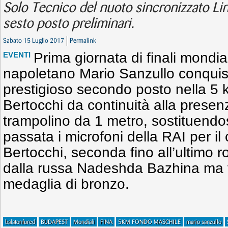
Solo Tecnico del nuoto sincronizzato Lin
sesto posto preliminari.
Sabato 15 Luglio 2017
Permalink
Prima giornata di finali mondiali 
EVENTI
napoletano Mario Sanzullo conqui
prestigioso secondo posto nella 5
Bertocchi da continuità alla presenz
trampolino da 1 metro, sostituendo
passata i microfoni della RAI per i
Bertocchi, seconda fino all’ultimo 
dalla russa Nadeshda Bazhina ma
medaglia di bronzo.
balatonfured
BUDAPEST
Mondiali
FINA
5KM FONDO MASCHILE
mario sanzullo