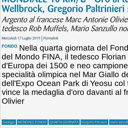
Wellbrock, Gregorio Paltrinieri
Argento al francese Marc Antonie Olivier
tedesco Rob Muffels, Mario Sanzullo no
Mercoledì 17 Luglio 2019
Permalink
Nella quarta giornata del Fon
FONDO
del Mondo FINA, il tedesco Floria
d'Europa dei 1500 e neo campione
specialità olimpica nel Mar Giallo d
dell'Expo Ocean Park di Yeosu col
vince la medaglia d'oro davanti al
Olivier
Gwangju
MONDIALE FONDO
QUARTA GIORNATA
Gregorio Patrinieri
mario sanzul