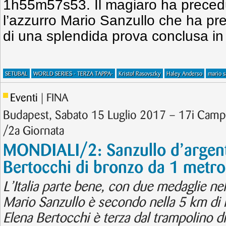
1h55m57s53. Il magiaro ha precedu
l’azzurro Mario Sanzullo che ha pre
di una splendida prova conclusa 
SETUBAL
WORLD SERIES - TERZA TAPPA-
Kristof Rasovszky
Haley Anderso
mario s
Eventi
| FINA
Budapest, Sabato 15 Luglio 2017 – 17i Camp
/2a Giornata
MONDIALI/2: Sanzullo d’argent
Bertocchi di bronzo da 1 metro
L’Italia parte bene, con due medaglie nell
Mario Sanzullo è secondo nella 5 km di 
Elena Bertocchi è terza dal trampolino di