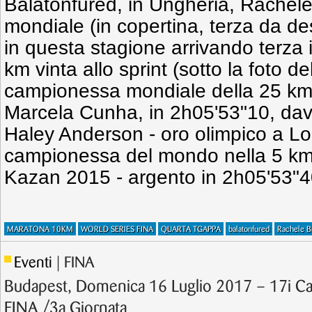
Balatonfured, in Ungheria, Rachele
mondiale (in copertina, terza da des
in questa stagione arrivando terza 
km vinta allo sprint (sotto la foto del
campionessa mondiale della 25 km,
Marcela Cunha, in 2h05'53"10, dava
Haley Anderson - oro olimpico a L
campionessa del mondo nella 5 km
Kazan 2015 - argento in 2h05'53"4
MARATONA 10KM
WORLD SERIES FINA
QUARTA TGAPPA
balatonfured
Rachele B
Eventi
| FINA
Budapest, Domenica 16 Luglio 2017 – 17i C
FINA /3a Giornata