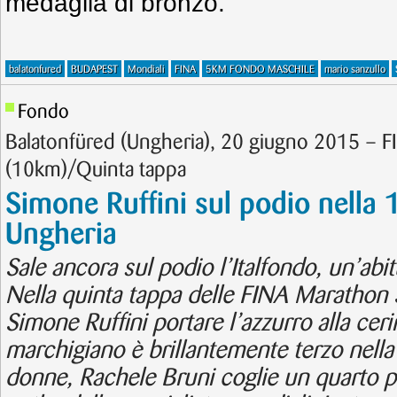
medaglia di bronzo.
balatonfured
BUDAPEST
Mondiali
FINA
5KM FONDO MASCHILE
mario sanzullo
Fondo
Balatonfüred (Ungheria), 20 giugno 2015 – 
(10km)/Quinta tappa
Simone Ruffini sul podio nella
Ungheria
Sale ancora sul podio l’Italfondo, un’abi
Nella quinta tappa delle FINA Marathon 
Simone Ruffini portare l’azzurro alla cer
marchigiano è brillantemente terzo nella
donne, Rachele Bruni coglie un quarto po