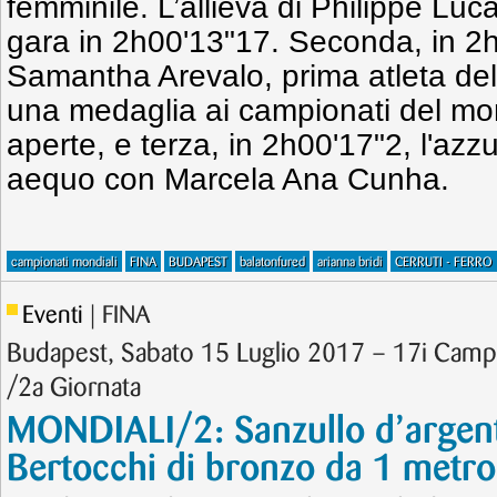
femminile. L’allieva di Philippe Lu
gara in 2h00'13"17. Seconda, in 2
Samantha Arevalo, prima atleta de
una medaglia ai campionati del mo
aperte, e terza, in 2h00'17"2, l'azzu
aequo con Marcela Ana Cunha.
campionati mondiali
FINA
BUDAPEST
balatonfured
arianna bridi
CERRUTI - FERRO
Eventi
| FINA
Budapest, Sabato 15 Luglio 2017 – 17i Camp
/2a Giornata
MONDIALI/2: Sanzullo d’argent
Bertocchi di bronzo da 1 metro