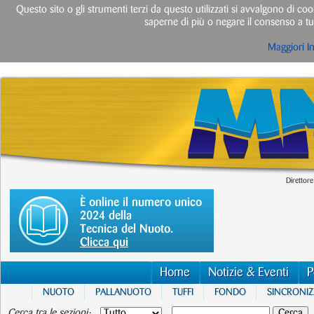
Questo sito o gli strumenti terzi da questo utilizzati si avvalgono di cook
saperne di più o negare il consenso a tut
Maggiori I
Direttore
È online il numero unico
2024 della
Tecnica del Nuoto.
Clicca qui
Home
Notizie & Eventi
P
NUOTO
PALLANUOTO
TUFFI
FONDO
SINCRONI
Cerca tra le sezioni: