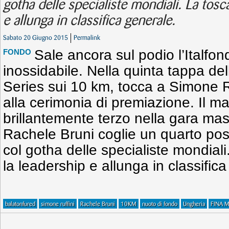
gotha delle specialiste mondiali. La tos
e allunga in classifica generale.
Sabato 20 Giugno 2015
Permalink
Sale ancora sul podio l’Italfo
FONDO
inossidabile. Nella quinta tappa d
Series sui 10 km, tocca a Simone Ru
alla cerimonia di premiazione. Il m
brillantemente terzo nella gara mas
Rachele Bruni coglie un quarto post
col gotha delle specialiste mondial
la leadership e allunga in classific
balatonfured
simone ruffini
Rachele Bruni
10KM
nuoto di fondo
Ungheria
FINA M