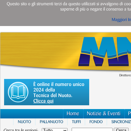
Questo sito o gli strumenti terzi da questo utilizzati si avvalgono di cook
saperne di più o negare il consenso a tut
Maggiori I
Direttore
È online il numero unico
2024 della
Tecnica del Nuoto.
Clicca qui
Home
Notizie & Eventi
P
NUOTO
PALLANUOTO
TUFFI
FONDO
SINCRONI
Cerca tra le sezioni: