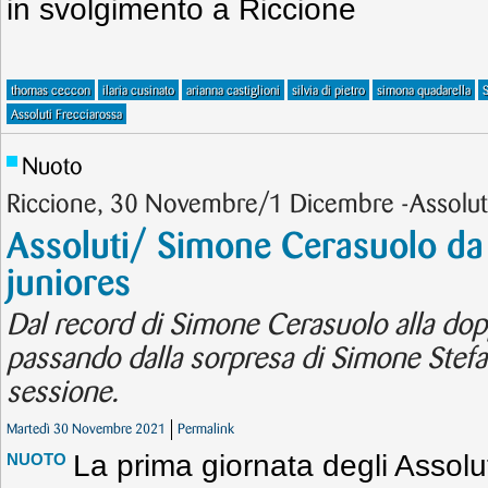
in svolgimento a Riccione
thomas ceccon
ilaria cusinato
arianna castiglioni
silvia di pietro
simona quadarella
Assoluti Frecciarossa
Nuoto
Riccione, 30 Novembre/1 Dicembre -Assoluti
Assoluti/ Simone Cerasuolo da
juniores
Dal record di Simone Cerasuolo alla dopp
passando dalla sorpresa di Simone Stefani
sessione.
Martedì 30 Novembre 2021
Permalink
La prima giornata degli Assolut
NUOTO