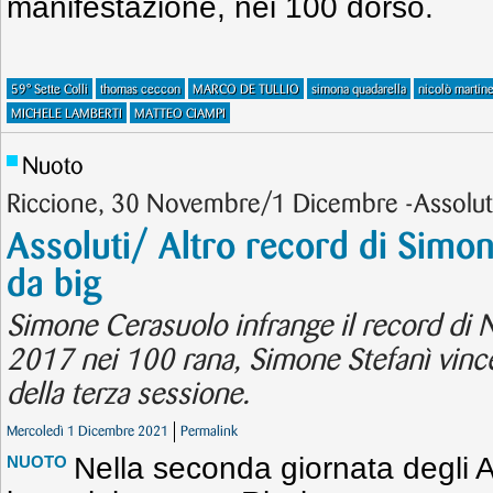
manifestazione, nei 100 dorso.
59° Sette Colli
thomas ceccon
MARCO DE TULLIO
simona quadarella
nicolò martin
MICHELE LAMBERTI
MATTEO CIAMPI
Nuoto
Riccione, 30 Novembre/1 Dicembre -Assoluti
Assoluti/ Altro record di Simon
da big
Simone Cerasuolo infrange il record di 
2017 nei 100 rana, Simone Stefanì vince i 
della terza sessione.
Mercoledì 1 Dicembre 2021
Permalink
Nella seconda giornata degli A
NUOTO