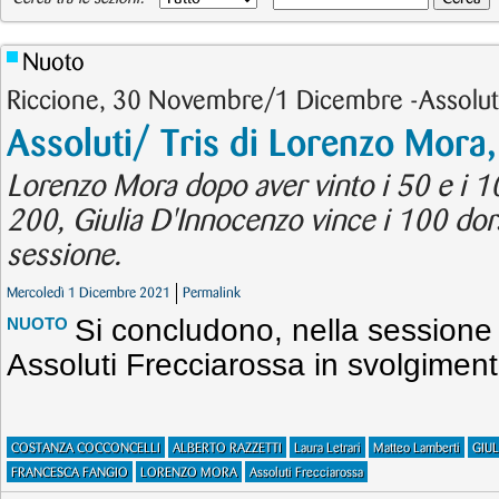
Nuoto
Riccione, 30 Novembre/1 Dicembre -Assoluti
Assoluti/ Tris di Lorenzo Mora
Lorenzo Mora dopo aver vinto i 50 e i 1
200, Giulia D'Innocenzo vince i 100 dorso.
sessione.
Mercoledì 1 Dicembre 2021
Permalink
Si concludono, nella sessione 
NUOTO
Assoluti Frecciarossa in svolgiment
COSTANZA COCCONCELLI
ALBERTO RAZZETTI
Laura Letrari
Matteo Lamberti
GIU
FRANCESCA FANGIO
LORENZO MORA
Assoluti Frecciarossa