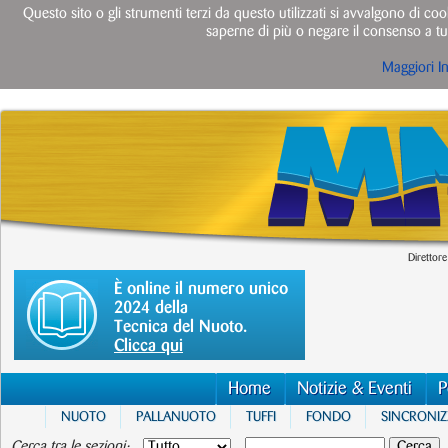
Questo sito o gli strumenti terzi da questo utilizzati si avvalgono di cook
saperne di più o negare il consenso a tut
Maggiori I
Direttore
È online il numero unico
2024 della
Tecnica del Nuoto.
Clicca qui
Home
Notizie & Eventi
P
NUOTO
PALLANUOTO
TUFFI
FONDO
SINCRONI
Cerca tra le sezioni: