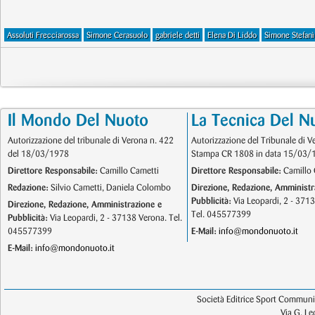
Assoluti Frecciarossa
Simone Cerasuolo
gabriele detti
Elena Di Liddo
Simone Stefanì
Il Mondo Del Nuoto
La Tecnica Del N
Autorizzazione del tribunale di Verona n. 422
Autorizzazione del Tribunale di V
del 18/03/1978
Stampa CR 1808 in data 15/03/
Direttore Responsabile:
Camillo Cametti
Direttore Responsabile:
Camillo 
Redazione:
Silvio Cametti, Daniela Colombo
Direzione, Redazione, Amministr
Pubblicità:
Via Leopardi, 2 - 371
Direzione, Redazione, Amministrazione e
Tel. 045577399
Pubblicità:
Via Leopardi, 2 - 37138 Verona. Tel.
045577399
E-Mail:
info@mondonuoto.it
E-Mail:
info@mondonuoto.it
Società Editrice Sport Communic
Via G. L