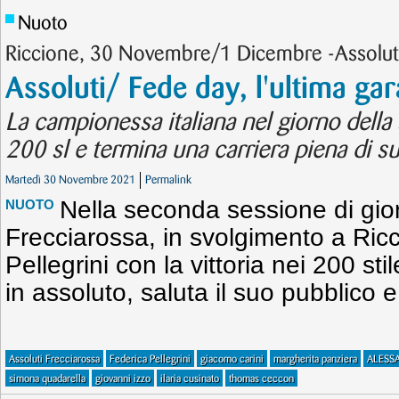
Nuoto
Riccione, 30 Novembre/1 Dicembre -Assoluti
Assoluti/ Fede day, l'ultima gar
La campionessa italiana nel giorno della 
200 sl e termina una carriera piena di s
Martedì 30 Novembre 2021
Permalink
Nella seconda sessione di gior
NUOTO
Frecciarossa, in svolgimento a Ric
Pellegrini con la vittoria nei 200 st
in assoluto, saluta il suo pubblico e
Assoluti Frecciarossa
Federica Pellegrini
giacomo carini
margherita panziera
ALESS
simona quadarella
giovanni izzo
ilaria cusinato
thomas ceccon