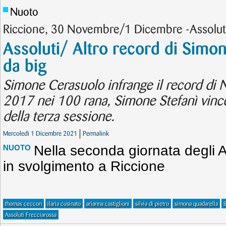
Nuoto
Riccione, 30 Novembre/1 Dicembre -Assoluti
Assoluti/ Altro record di Simon
da big
Simone Cerasuolo infrange il record di 
2017 nei 100 rana, Simone Stefanì vince i 
della terza sessione.
Mercoledì 1 Dicembre 2021
Permalink
Nella seconda giornata degli A
NUOTO
in svolgimento a Riccione
thomas ceccon
ilaria cusinato
arianna castiglioni
silvia di pietro
simona quadarella
Assoluti Frecciarossa