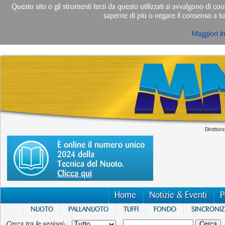
Questo sito o gli strumenti terzi da questo utilizzati si avvalgono di cook
saperne di più o negare il consenso a tut
Maggiori I
Direttore
È online il numero unico
2024 della
Tecnica del Nuoto.
Clicca qui
Home
Notizie & Eventi
P
NUOTO
PALLANUOTO
TUFFI
FONDO
SINCRONI
Cerca tra le sezioni: