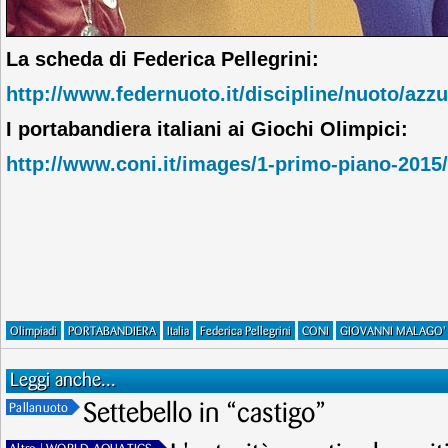
La scheda di Federica Pellegrini:
http://www.federnuoto.it/discipline/nuoto/azzur
I portabandiera italiani ai Giochi Olimpici:
http://www.coni.it/images/1-primo-piano-2015
Olimpiadi
PORTABANDIERA
Italia
Federica Pellegrini
CONI
GIOVANNI MALAGO'
Leggi anche...
Settebello in “castigo”
Pallanuoto