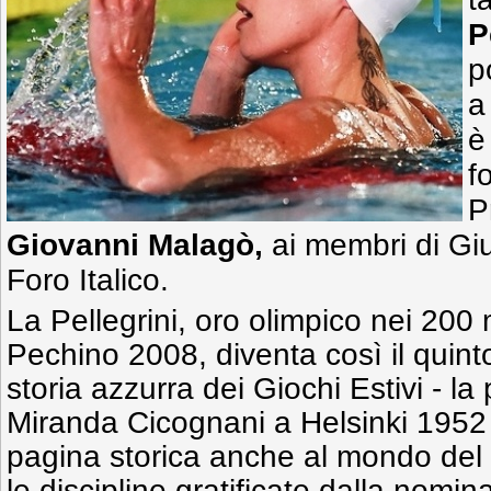
P
p
a
è
f
P
Giovanni Malagò,
ai membri di Giu
Foro Italico.
La Pellegrini, oro olimpico nei 200 m
Pechino 2008, diventa così il quint
storia azzurra dei Giochi Estivi - la
Miranda Cicognani a Helsinki 1952
pagina storica anche al mondo del n
le discipline gratificate dalla nomin