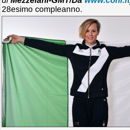
di
Mezzelani-GMT/Da
www.coni.it
28esimo compleanno.