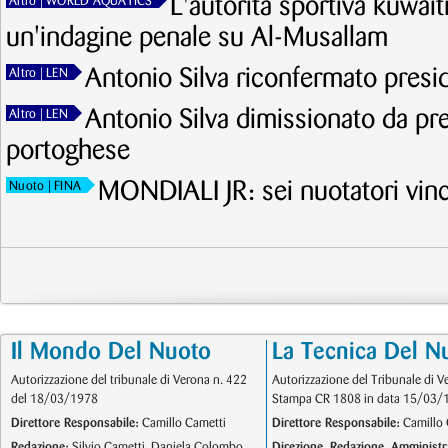
L'autorità sportiva kuwait
Altro
| WORLD AQUATICS
un'indagine penale su Al-Musallam
Antonio Silva riconfermato pres
Altro
| LEN
Antonio Silva dimissionato da pr
Altro
| LEN
portoghese
MONDIALI JR: sei nuotatori vinc
Nuoto
| FINA
Il Mondo Del Nuoto
La Tecnica Del N
Autorizzazione del tribunale di Verona n. 422
Autorizzazione del Tribunale di V
del 18/03/1978
Stampa CR 1808 in data 15/03/
Direttore Responsabile:
Camillo Cametti
Direttore Responsabile:
Camillo 
Redazione:
Silvio Cametti, Daniela Colombo
Direzione, Redazione, Amministr