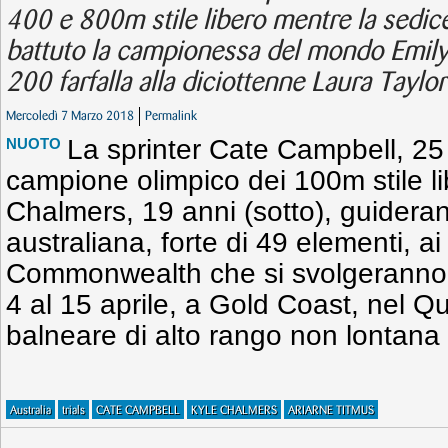
400 e 800m stile libero mentre la sed
battuto la campionessa del mondo Emil
200 farfalla alla diciottenne Laura Taylor
Mercoledì 7 Marzo 2018
Permalink
La sprinter Cate Campbell, 25 a
NUOTO
campione olimpico dei 100m stile li
Chalmers, 19 anni (sotto), guidera
australiana, forte di 49 elementi, ai
Commonwealth che si svolgeranno 
4 al 15 aprile, a Gold Coast, nel Q
balneare di alto rango non lontana
Australia
trials
CATE CAMPBELL
KYLE CHALMERS
ARIARNE TITMUS