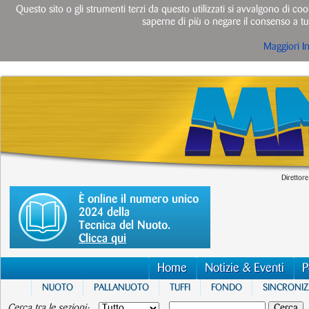
Questo sito o gli strumenti terzi da questo utilizzati si avvalgono di cook
saperne di più o negare il consenso a tut
Maggiori I
Direttore
È online il numero unico
2024 della
Tecnica del Nuoto.
Clicca qui
Home
Notizie & Eventi
P
NUOTO
PALLANUOTO
TUFFI
FONDO
SINCRONI
Cerca tra le sezioni: