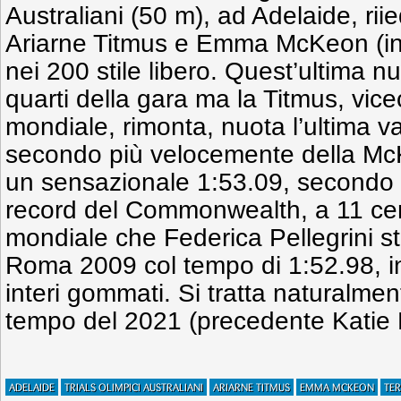
Australiani (50 m), ad Adelaide, riie
Ariarne Titmus e Emma McKeon (in 
nei 200 stile libero. Quest’ultima nu
quarti della gara ma la Titmus, vi
mondiale, rimonta, nuota l’ultima va
secondo più velocemente della McK
un sensazionale 1:53.09, secondo
record del Commonwealth, a 11 cen
mondiale che Federica Pellegrini sta
Roma 2009 col tempo di 1:52.98, in
interi gommati. Si tratta naturalmen
tempo del 2021 (precedente Katie 
ADELAIDE
TRIALS OLIMPICI AUSTRALIANI
ARIARNE TITMUS
EMMA MCKEON
TE