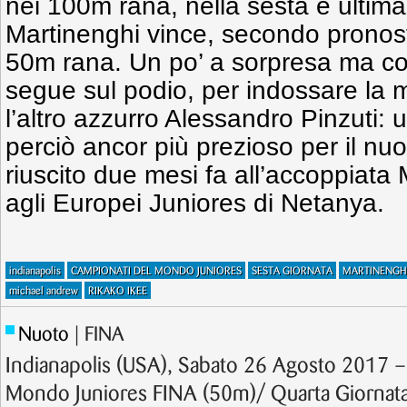
nei 100m rana, nella sesta e ultima
Martinenghi vince, secondo pronost
50m rana. Un po’ a sorpresa ma co
segue sul podio, per indossare la 
l’altro azzurro Alessandro Pinzuti:
perciò ancor più prezioso per il nu
riuscito due mesi fa all’accoppiata 
agli Europei Juniores di Netanya.
indianapolis
CAMPIONATI DEL MONDO JUNIORES
SESTA GIORNATA
MARTINENGHI
michael andrew
RIKAKO IKEE
Nuoto
| FINA
Indianapolis (USA), Sabato 26 Agosto 2017 –
Mondo Juniores FINA (50m)/ Quarta Giornat