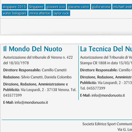
singapore 2015
Singapore
giovanni izzo
giacomo carini
giulia verona
michael and
walter bolognani
minna atherton
taylor ruck
Il Mondo Del Nuoto
La Tecnica Del N
Autorizzazione del tribunale di Verona n. 422
Autorizzazione del Tribunale di V
del 18/03/1978
Stampa CR 1808 in data 15/03/
Direttore Responsabile:
Camillo Cametti
Direttore Responsabile:
Camillo 
Redazione:
Silvio Cametti, Daniela Colombo
Direzione, Redazione, Amministr
Pubblicità:
Via Leopardi, 2 - 371
Direzione, Redazione, Amministrazione e
Tel. 045577399
Pubblicità:
Via Leopardi, 2 - 37138 Verona. Tel.
045577399
E-Mail:
info@mondonuoto.it
E-Mail:
info@mondonuoto.it
Società Editrice Sport Communic
Via G. L