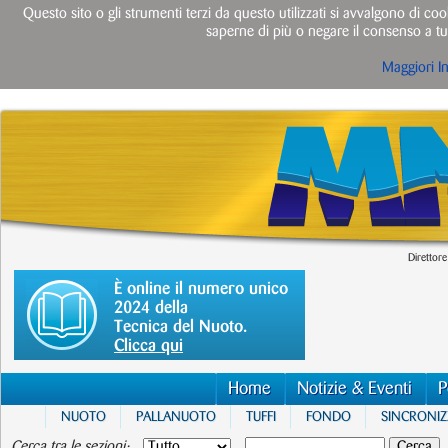
Questo sito o gli strumenti terzi da questo utilizzati si avvalgono di cook
saperne di più o negare il consenso a tut
Maggiori I
Direttore
È online il numero unico
2024 della
Tecnica del Nuoto.
Clicca qui
Home
Notizie & Eventi
P
NUOTO
PALLANUOTO
TUFFI
FONDO
SINCRONI
Cerca tra le sezioni: