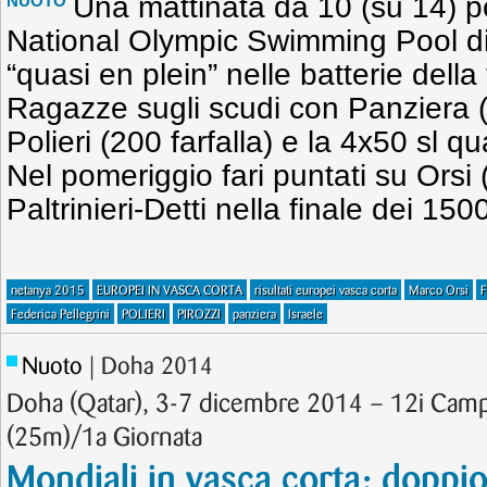
Una mattinata da 10 (su 14) per
NUOTO
National Olympic Swimming Pool di
“quasi en plein” nelle batterie della
Ragazze sugli scudi con Panziera (
Polieri (200 farfalla) e la 4x50 sl qua
Nel pomeriggio fari puntati su Orsi (
Paltrinieri-Detti nella finale dei 150
netanya 2015
EUROPEI IN VASCA CORTA
risultati europei vasca corta
Marco Orsi
F
Federica Pellegrini
POLIERI
PIROZZI
panziera
Israele
Nuoto
| Doha 2014
Doha (Qatar), 3-7 dicembre 2014 – 12i Camp
(25m)/1a Giornata
Mondiali in vasca corta: doppi