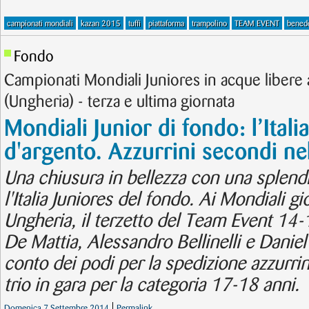
campionati mondiali
kazan 2015
tuffi
piattaforma
trampolino
TEAM EVENT
benede
Fondo
Campionati Mondiali Juniores in acque libere 
(Ungheria) - terza e ultima giornata
Mondiali Junior di fondo: l’Itali
d'argento. Azzurrini secondi n
Una chiusura in bellezza con una splend
l'Italia Juniores del fondo. Ai Mondiali gi
Ungheria, il terzetto del Team Event 14-
De Mattia, Alessandro Bellinelli e Daniel S
conto dei podi per la spedizione azzurrin
trio in gara per la categoria 17-18 anni.
Domenica 7 Settembre 2014
Permalink