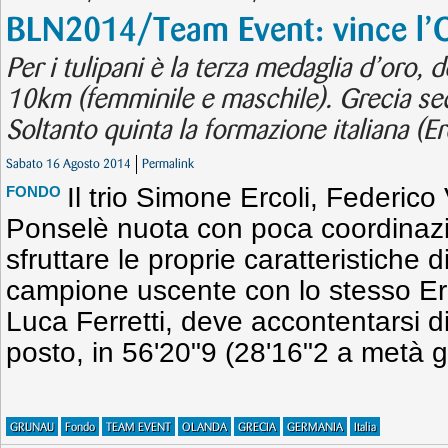
BLN2014/Team Event: vince l’
Per i tulipani è la terza medaglia d’oro, 
10km (femminile e maschile). Grecia se
Soltanto quinta la formazione italiana (Er
Sabato 16 Agosto 2014
Permalink
Il trio Simone Ercoli, Federico
FONDO
Ponselè nuota con poca coordinazi
sfruttare le proprie caratteristiche di 
campione uscente con lo stesso Erc
Luca Ferretti, deve accontentarsi d
posto, in 56'20"9 (28'16"2 a metà g
GRUNAU
Fondo
TEAM EVENT
OLANDA
GRECIA
GERMANIA
Italia