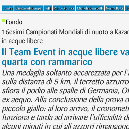
Londra
Campionati Europei
tuffi
Prima Giornata
Michele Benedetti
Noemi Batki
T
Fondo
16esimi Campionati Mondiali di nuoto a Kaza
in acque libere
Il Team Event in acque libere va
quarta con rammarico
Una medaglia soltanto accarezzata per l
sulla distanza di 5 km, il terzetto azzurro
sfiora il podio alle spalle di Germania, 
ex aequo. Alla conclusione della prova d
piccolo giallo: al loro arrivo, il cronom
funziona e tarda ad arrivare l’ufficialità 
alcuni minuti in cui gli azzurri rimangono