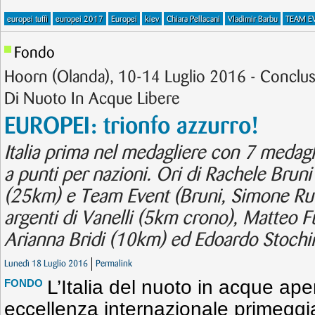
europei tuffi
europei 2017
Europei
kiev
Chiara Pellacani
Vladimir Barbu
TEAM E
Fondo
Hoorn (Olanda), 10-14 Luglio 2016 - Conclus
Di Nuoto In Acque Libere
EUROPEI: trionfo azzurro!
Italia prima nel medagliere con 7 medagli
a punti per nazioni. Ori di Rachele Brun
(25km) e Team Event (Bruni, Simone Ruff
argenti di Vanelli (5km crono), Matteo F
Arianna Bridi (10km) ed Edoardo Stochi
Lunedì 18 Luglio 2016
Permalink
L’Italia del nuoto in acque ape
FONDO
eccellenza internazionale primeggi