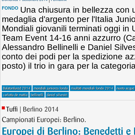
Una chiusura in bellezza con 
FONDO
medaglia d'argento per l'Italia Juni
Mondiali giovanili terminati oggi in 
Team Event 14-16 anni azzurro (Car
Alessandro Bellinelli e Daniel Silvest
conto dei podi per la spedizione az
posto) il trio in gara per la categor
Balatonfured 2014
mondiali juniores fondo
risultati mondiali fondo 2014
nuoto acque 
carlotta de mattia
bellinelli
daniel silvestri
Tuffi
| Berlino 2014
Campionati Europei: Berlino.
Europei di Berlino: Benedetti e 