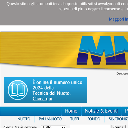
Questo sito o gli strumenti terzi da questo utilizzati si avvalgono di cook
saperne di più o negare il consenso a tut
Maggiori I
Direttore
È online il numero unico
2024 della
Tecnica del Nuoto.
Clicca qui
Home
Notizie & Eventi
P
NUOTO
PALLANUOTO
TUFFI
FONDO
SINCRONI
Cerca tra le sezioni: