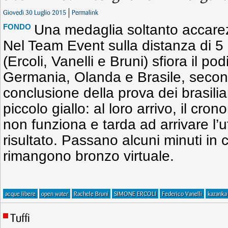
Giovedì 30 Luglio 2015
Permalink
Una medaglia soltanto accarezz
FONDO
Nel Team Event sulla distanza di 5 k
(Ercoli, Vanelli e Bruni) sfiora il pod
Germania, Olanda e Brasile, secon
conclusione della prova dei brasili
piccolo giallo: al loro arrivo, il cr
non funziona e tarda ad arrivare l’uff
risultato. Passano alcuni minuti in cu
rimangono bronzo virtuale.
acque libere
open water
Rachele Bruni
SIMONE ERCOLI
Federico Vanelli
kazanka
Tuffi