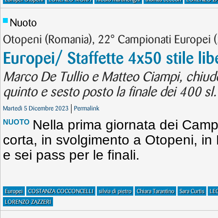
Nuoto
Otopeni (Romania), 22° Campionati Europei 
Europei/ Staffette 4x50 stile li
Marco De Tullio e Matteo Ciampi, chiudo
quinto e sesto posto la finale dei 400 sl.
Martedì 5 Dicembre 2023
Permalink
Nella prima giornata dei Camp
NUOTO
corta, in svolgimento a Otopeni, i
e sei pass per le finali.
Europei
COSTANZA COCCONCELLI
silvia di pietro
Chiara Tarantino
Sara Curtis
LE
LORENZO ZAZZERI