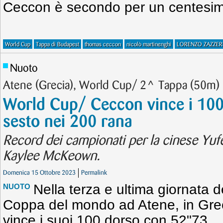
Ceccon è secondo per un centesim
World Cup
Tappa di Budapest
thomas ceccon
nicolò martinenghi
LORENZO ZAZZER
Nuoto
Atene (Grecia), World Cup/ 2^ Tappa (50m)
World Cup/ Ceccon vince i 100
sesto nei 200 rana
Record dei campionati per la cinese Yufe
Kaylee McKeown.
Domenica 15 Ottobre 2023
Permalink
Nella terza e ultima giornata 
NUOTO
Coppa del mondo ad Atene, in Gr
vince i suoi 100 dorso con 52"73.