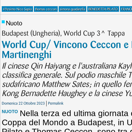
49esimo Nico Sapio
thomas ceccon
simona quadarella
BENEDETTA PILATO
FRANC
Nuoto
Budapest (Ungheria), World Cup 3^ Tappa
World Cup/ Vincono Ceccon e P
Martinenghi
Il cinese Qin Haiyang e l'australiana K
classifica generale. Sul podio maschile
sudafricano Matthew Sates; in quello fem
Kong Bernadette Haughey e la cinese Yu
Domenica 22 Ottobre 2023
Permalink
Nella terza ed ultima giornata 
NUOTO
Coppa del Mondo a Budapest, in U
Pilato e Thomas Ceccon, sono tra gli