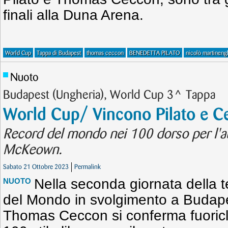
finali alla Duna Arena.
World Cup
Tappa di Budapest
thomas ceccon
BENEDETTA PILATO
nicolò martineng
Nuoto
Budapest (Ungheria), World Cup 3^ Tappa
World Cup/ Vincono Pilato e Ce
Record del mondo nei 100 dorso per l'au
McKeown.
Sabato 21 Ottobre 2023
Permalink
Nella seconda giornata della 
NUOTO
del Mondo in svolgimento a Budape
Thomas Ceccon si conferma fuoricl