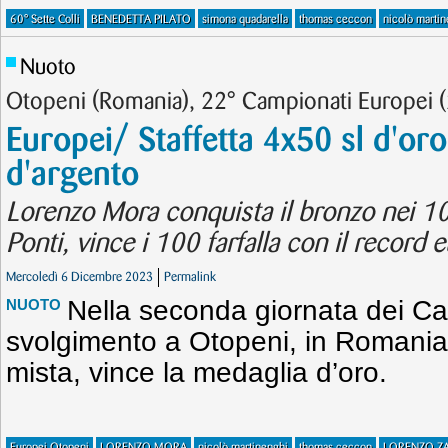
60° Sette Colli
BENEDETTA PILATO
simona quadarella
thomas ceccon
nicolò martin
Nuoto
Otopeni (Romania), 22° Campionati Europei 
Europei/ Staffetta 4x50 sl d'oro
d'argento
Lorenzo Mora conquista il bronzo nei 1
Ponti, vince i 100 farfalla con il record 
Mercoledì 6 Dicembre 2023
Permalink
Nella seconda giornata dei Ca
NUOTO
svolgimento a Otopeni, in Romania,
mista, vince la medaglia d’oro.
Europei Otopeni
LORENZO MORA
nicolò martinenghi
thomas ceccon
LORENZO ZA