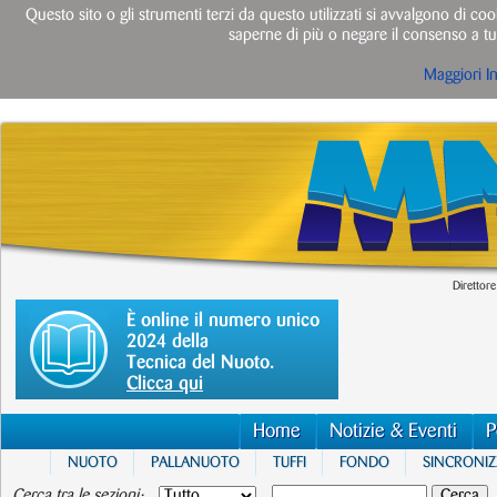
Questo sito o gli strumenti terzi da questo utilizzati si avvalgono di cook
saperne di più o negare il consenso a tut
Maggiori I
Direttore
È online il numero unico
2024 della
Tecnica del Nuoto.
Clicca qui
Home
Notizie & Eventi
P
NUOTO
PALLANUOTO
TUFFI
FONDO
SINCRONI
Cerca tra le sezioni: