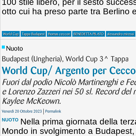
100 stile libero, per il sesto success
otto cui ha preso parte tra Berlino 
World Cup
Tappa Budapest
thomas ceccon
BENEDETTA PILATO
alessandro miressi
Nuoto
Budapest (Ungheria), World Cup 3^ Tappa
World Cup/ Argento per Cecco
Fuori dal podio Nicolò Martinenghi e Fe
e Lorenzo Zazzeri nei 50 sl. Record del 
Kaylee McKeown.
Venerdì 20 Ottobre 2023
Permalink
Nella prima giornata della ter
NUOTO
Mondo in svolgimento a Budapest,