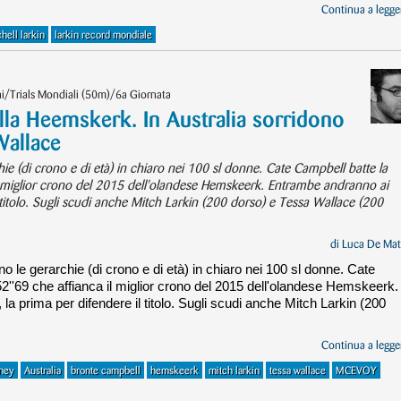
Continua a legger
hell larkin
larkin record mondiale
i/Trials Mondiali (50m)/6a Giornata
lla Heemskerk. In Australia sorridono
Wallace
hie (di crono e di età) in chiaro nei 100 sl donne. Cate Campbell batte la
il miglior crono del 2015 dell'olandese Hemskeerk. Entrambe andranno ai
 titolo. Sugli scudi anche Mitch Larkin (200 dorso) e Tessa Wallace (200
di
Luca De Mat
no le gerarchie (di crono e di età) in chiaro nei 100 sl donne. Cate
2''69 che affianca il miglior crono del 2015 dell'olandese Hemskeerk.
a prima per difendere il titolo. Sugli scudi anche Mitch Larkin (200
Continua a legger
ney
Australia
bronte campbell
hemskeerk
mitch larkin
tessa wallace
MCEVOY