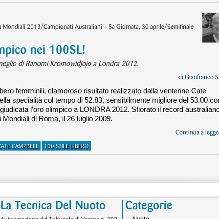
va Mondiali 2013/Campionati Australiani – 5a Giornata, 30 aprile/Semifinale
mpico nei 100SL!
i meglio di Ranomi Kromowidjojo a Londra 2012.
di
Gianfranco S
 libero femminili, clamoroso risultato realizzato dalla ventenne Cate
a specialità col tempo di 52.83, sensibilmente migliore del 53.00 co
cata l’oro olimpico a LONDRA 2012. Sfiorato il record australiano
i Mondiali di Roma, il 26 luglio 2009.
Continua a legger
CATE CAMPBELL
100 STILE LIBERO
La Tecnica Del Nuoto
Categorie