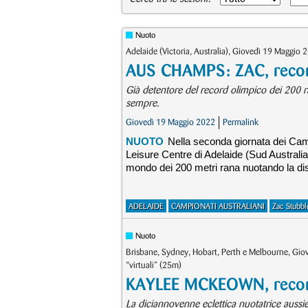
Nuoto
Adelaide (Victoria, Australia), Giovedì 19 Maggio 
AUS CHAMPS: ZAC, recor
Già detentore del record olimpico dei 200 ra
sempre.
Giovedì 19 Maggio 2022
Permalink
NUOTO
Nella seconda giornata dei Camp
Leisure Centre di Adelaide (Sud Australia)
mondo dei 200 metri rana nuotando la dis
ADELAIDE
CAMPIONATI AUSTRALIANI
Zac Stubb
Nuoto
Brisbane, Sydney, Hobart, Perth e Melbourne, G
“virtuali” (25m)
KAYLEE MCKEOWN, recor
La diciannovenne eclettica nuotatrice aussi