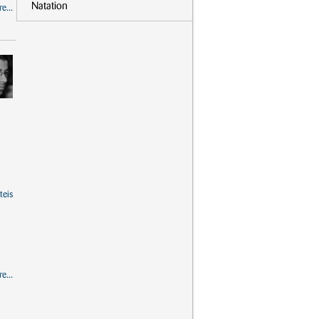
Natation
e...
teis
e...