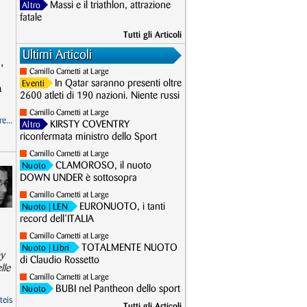
Massi e il triathlon, attrazione
Altro
fatale
Tutti gli Articoli
Ultimi Articoli
,
Camillo Cametti at Large
In Qatar saranno presenti oltre
Eventi
a
2600 atleti di 190 nazioni. Niente russi
Camillo Cametti at Large
e...
KIRSTY COVENTRY
Altro
riconfermata ministro dello Sport
Camillo Cametti at Large
CLAMOROSO, il nuoto
Nuoto
DOWN UNDER è sottosopra
Camillo Cametti at Large
EURONUOTO, i tanti
Nuoto
| LEN
record dell’ITALIA
Camillo Cametti at Large
TOTALMENTE NUOTO
Nuoto
| Libri
by
di Claudio Rossetto
lle
Camillo Cametti at Large
BUBI nel Pantheon dello sport
Nuoto
teis
Tutti gli Articoli