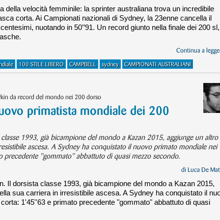
 della velocità femminile: la sprinter australiana trova un incredibile
vasca corta. Ai Campionati nazionali di Sydney, la 23enne cancella il
entesimi, nuotando in 50’’91. Un record giunto nella finale dei 200 sl,
 vasche.
Continua a legger
ndiale
100 STILE LIBERO
CAMPBELL
sydney
CAMPIONATI AUSTRALIANI
arkin da record del mondo nei 200 dorso
 nuovo primatista mondiale dei 200
ista classe 1993, già bicampione del mondo a Kazan 2015, aggiunge un altro
irresistibile ascesa. A Sydney ha conquistato il nuovo primato mondiale nei
ato precedente "gommato" abbattuto di quasi mezzo secondo.
di
Luca De Mat
kin. Il dorsista classe 1993, già bicampione del mondo a Kazan 2015,
lla sua carriera in irresistibile ascesa. A Sydney ha conquistato il nu
corta: 1'45''63 e primato precedente "gommato" abbattuto di quasi