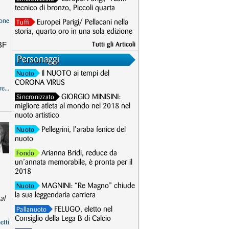
tecnico di bronzo, Piccoli quarta
one
Europei Parigi/ Pellacani nella
Tuffi
storia, quarto oro in una sola edizione
HBF
Tutti gli Articoli
Personaggi
Il NUOTO ai tempi del
Nuoto
CORONA VIRUS
e...
GIORGIO MINISINI:
Sincronizzato
migliore atleta al mondo nel 2018 nel
nuoto artistico
Pellegrini, l’araba fenice del
Nuoto
nuoto
Arianna Bridi, reduce da
Fondo
un’annata memorabile, è pronta per il
2018
MAGNINI: “Re Magno” chiude
Nuoto
la sua leggendaria carriera
al
FELUGO, eletto nel
Pallanuoto
Consiglio della Lega B di Calcio
etti