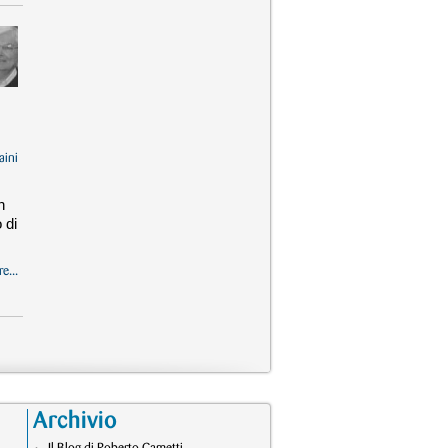
aini
n
 di
e...
Archivio