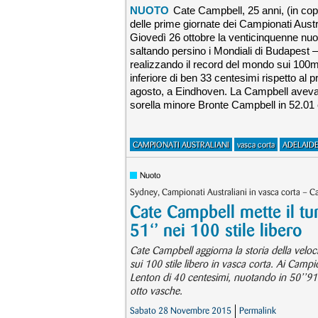
NUOTO
Cate Campbell, 25 anni, (in cop
delle prime giornate dei Campionati Austra
Giovedì 26 ottobre la venticinquenne nuot
saltando persino i Mondiali di Budapest 
realizzando il record del mondo sui 100m 
inferiore di ben 33 centesimi rispetto al
agosto, a Eindhoven. La Campbell aveva
sorella minore Bronte Campbell in 52.0
CAMPIONATI AUSTRALIANI
vasca corta
ADELAID
Nuoto
Sydney, Campionati Australiani in vasca corta – Cat
Cate Campbell mette il tur
51‘’ nei 100 stile libero
Cate Campbell aggiorna la storia della veloc
sui 100 stile libero in vasca corta. Ai Camp
Lenton di 40 centesimi, nuotando in 50’’91. U
otto vasche.
Sabato 28 Novembre 2015
Permalink