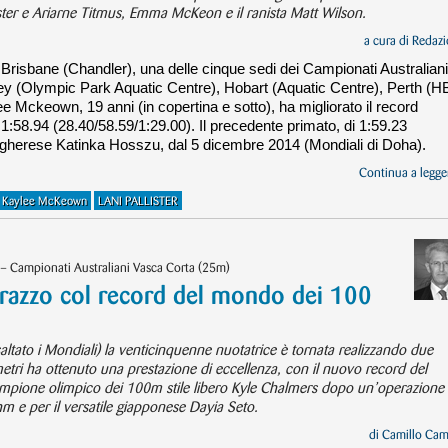
ster e Ariarne Titmus, Emma McKeon e il ranista Matt Wilson.
a cura di
Redazi
Brisbane (Chandler), una delle cinque sedi dei Campionati Australiani
Sydney (Olympic Park Aquatic Centre), Hobart (Aquatic Centre), Perth (
Mckeown, 19 anni (in copertina e sotto), ha migliorato il record
1:58.94 (28.40/58.59/1:29.00). Il precedente primato, di 1:59.23
ungherese Katinka Hosszu, dal 5 dicembre 2014 (Mondiali di Doha).
Continua a legger
Kaylee McKeown
LANI PALLISTER
 Campionati Australiani Vasca Corta (25m)
razzo col record del mondo dei 100
ltato i Mondiali) la venticinquenne nuotatrice è tornata realizzando due
 metri ha ottenuto una prestazione di eccellenza, con il nuovo record del
ione olimpico dei 100m stile libero Kyle Chalmers dopo un’operazione 
hm e per il versatile giapponese Dayia Seto.
di
Camillo Cam