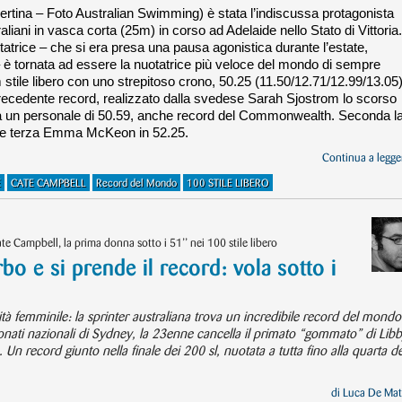
ertina – Foto Australian Swimming) è stata l’indiscussa protagonista
liani in vasca corta (25m) in corso ad Adelaide nello Stato di Vittoria.
atrice – che si era presa una pausa agonistica durante l’estate,
– è tornata ad essere la nuotatrice più veloce del mondo di sempre
stile libero con uno strepitoso crono, 50.25 (11.50/12.71/12.99/13.05)
 precedente record, realizzato dalla svedese Sarah Sjostrom lo scorso
 un personale di 50.59, anche record del Commonwealth. Seconda l
1 e terza Emma McKeon in 52.25.
Continua a legger
E
CATE CAMPBELL
Record del Mondo
100 STILE LIBERO
e Campbell, la prima donna sotto i 51’’ nei 100 stile libero
bo e si prende il record: vola sotto i
ità femminile: la sprinter australiana trova un incredibile record del mondo
ionati nazionali di Sydney, la 23enne cancella il primato “gommato” di Lib
n record giunto nella finale dei 200 sl, nuotata a tutta fino alla quarta de
di
Luca De Mat