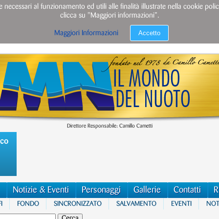
e necessari al funzionamento ed utili alle finalità illustrate nella cookie po
clicca su "Maggiori informazioni”.
Accetto
Maggiori Informazioni
Direttore Responsabile: Camillo Cametti
ico
Notizie & Eventi
Personaggi
Gallerie
Contatti
R
I
FONDO
SINCRONIZZATO
SALVAMENTO
EVENTI
NOTI