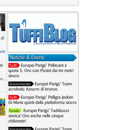
 di
etti
Notizie & Eventi
el
Europei Parigi/ Pellacani a
Tuffi
quota 5. Oro con Pizzini dai tre metri
sincro
e...
Europei Parigi/ Team
Sincronizzato
acrobatic Azzurro di bronzo
Europei Parigi/ Pelligra-Jodoin
Tuffi
Di Maria quinti dalla piattaforma sincro
Europei Parigi/ Taddeucci
Fondo
storica! Oro anche nella cinque
chilometri
Europei Parigi/ Team
Sincronizzato