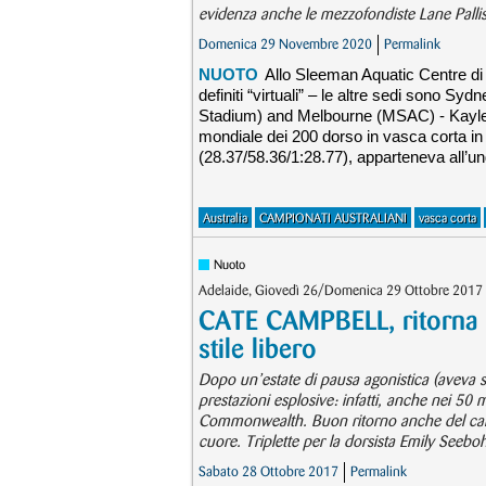
evidenza anche le mezzofondiste Lane Palli
Domenica 29 Novembre 2020
Permalink
NUOTO
Allo Sleeman Aquatic Centre di 
definiti “virtuali” – le altre sedi sono 
Stadium) and Melbourne (MSAC) - Kaylee 
mondiale dei 200 dorso in vasca corta in 
(28.37/58.36/1:28.77), apparteneva all’
Australia
CAMPIONATI AUSTRALIANI
vasca corta
Nuoto
Adelaide, Giovedì 26/Domenica 29 Ottobre 2017 –
CATE CAMPBELL, ritorna 
stile libero
Dopo un’estate di pausa agonistica (aveva sa
prestazioni esplosive: infatti, anche nei 50
Commonwealth. Buon ritorno anche del camp
cuore. Triplette per la dorsista Emily Seebo
Sabato 28 Ottobre 2017
Permalink