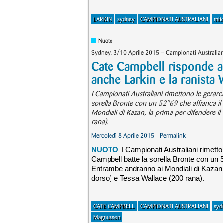
LARKIN
sydney
CAMPIONATI AUSTRALIANI
mitc
Nuoto
Sydney, 3/10 Aprile 2015 – Campionati Australian
Cate Campbell risponde a
anche Larkin e la ranista 
I Campionati Australiani rimettono le gerarc
sorella Bronte con un 52''69 che affianca 
Mondiali di Kazan, la prima per difendere il
rana).
Mercoledì 8 Aprile 2015
Permalink
NUOTO
I Campionati Australiani rimetto
Campbell batte la sorella Bronte con un 5
Entrambe andranno ai Mondiali di Kazan, l
dorso) e Tessa Wallace (200 rana).
CATE CAMPBELL
CAMPIONATI AUSTRALIANI
syd
Magnussen