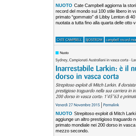
NUOTO
Cate Campbell aggiorna la storia
record del mondo sui 100 stile libero in 
primato “gommato” di Libby Lenton di 40 c
nuotata a tutta fino alla quarta delle otto
CATE CAMPBELL
SJOSTROM
campbell record mo
Nuoto
Sydney, Campionati Australiani in vasca corta - L
Inarrestabile Larkin: è il
dorso in vasca corta
Strepitoso exploit di Mitch Larkin. Il dors
prestigioso traguardo nella sua carriera in 
200 dorso in vasca corta: 1'45''63 e prim
Venerdì 27 Novembre 2015
Permalink
NUOTO
Strepitoso exploit di Mitch Lar
aggiunge un altro prestigioso traguardo ne
primato mondiale nei 200 dorso in vasca 
mezzo secondo.