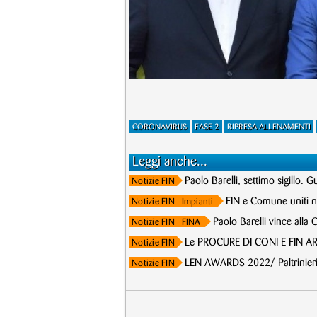
CORONAVIRUS
FASE 2
RIPRESA ALLENAMENTI
Leggi anche...
Paolo Barelli, settimo sigillo. 
Notizie FIN
FIN e Comune uniti 
Notizie FIN
| Impianti
Paolo Barelli vince alla
Notizie FIN
| FINA
Le PROCURE DI CONI E FIN ARC
Notizie FIN
LEN AWARDS 2022/ Paltrinieri, 
Notizie FIN