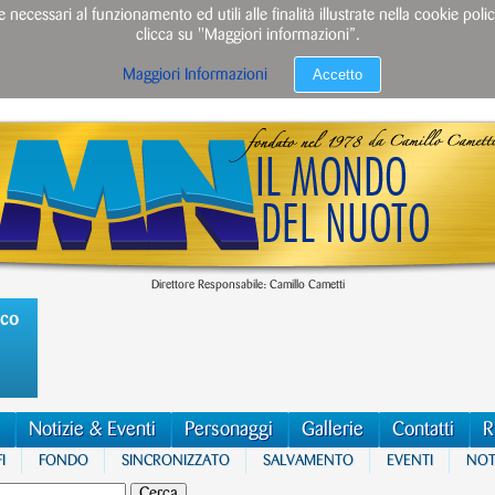
e necessari al funzionamento ed utili alle finalità illustrate nella cookie po
clicca su "Maggiori informazioni”.
Accetto
Maggiori Informazioni
Direttore Responsabile: Camillo Cametti
ico
Notizie & Eventi
Personaggi
Gallerie
Contatti
R
I
FONDO
SINCRONIZZATO
SALVAMENTO
EVENTI
NOTI