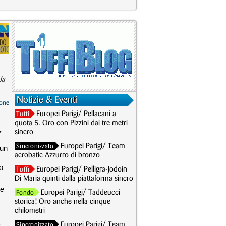
da
Notizie & Eventi
one
Europei Parigi/ Pellacani a
Tuffi
quota 5. Oro con Pizzini dai tre metri
,
sincro
Europei Parigi/ Team
Sincronizzato
 un
acrobatic Azzurro di bronzo
o
Europei Parigi/ Pelligra-Jodoin
Tuffi
Di Maria quinti dalla piattaforma sincro
ne
Europei Parigi/ Taddeucci
Fondo
storica! Oro anche nella cinque
chilometri
Europei Parigi/ Team
Sincronizzato