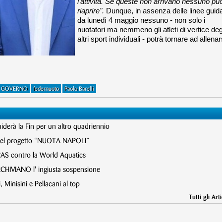
l'attività. Se queste non arrivano nessuno pu
riaprire".
Dunque, in assenza delle linee guid
da lunedì 4 maggio nessuno - non solo i
nuotatori ma nemmeno gli atleti di vertice deg
altri sport individuali - potrà tornare ad allenar
GOVERNO
federnuoto
Paolo Barelli
Guiderà la Fin per un altro quadriennio
nel progetto “NUOTA NAPOLI”
 CAS contro la World Aquatics
HIVIANO l' ingiusta sospensione
Minisini e Pellacani al top
Tutti gli Arti