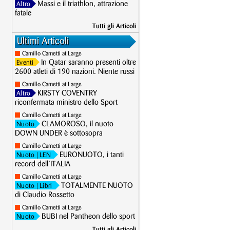
Massi e il triathlon, attrazione
Altro
fatale
Tutti gli Articoli
Ultimi Articoli
Camillo Cametti at Large
In Qatar saranno presenti oltre
Eventi
2600 atleti di 190 nazioni. Niente russi
Camillo Cametti at Large
KIRSTY COVENTRY
Altro
riconfermata ministro dello Sport
Camillo Cametti at Large
CLAMOROSO, il nuoto
Nuoto
DOWN UNDER è sottosopra
Camillo Cametti at Large
EURONUOTO, i tanti
Nuoto
| LEN
record dell’ITALIA
Camillo Cametti at Large
TOTALMENTE NUOTO
Nuoto
| Libri
di Claudio Rossetto
Camillo Cametti at Large
BUBI nel Pantheon dello sport
Nuoto
Tutti gli Articoli