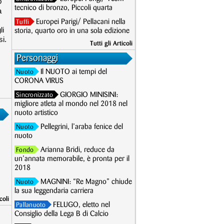
ò
tecnico di bronzo, Piccoli quarta
a
Europei Parigi/ Pellacani nella
Tuffi
li
storia, quarto oro in una sola edizione
si.
Tutti gli Articoli
Personaggi
Il NUOTO ai tempi del
Nuoto
CORONA VIRUS
GIORGIO MINISINI:
Sincronizzato
migliore atleta al mondo nel 2018 nel
nuoto artistico
Pellegrini, l’araba fenice del
Nuoto
nuoto
Arianna Bridi, reduce da
Fondo
un’annata memorabile, è pronta per il
2018
MAGNINI: “Re Magno” chiude
Nuoto
la sua leggendaria carriera
coli
FELUGO, eletto nel
Pallanuoto
Consiglio della Lega B di Calcio