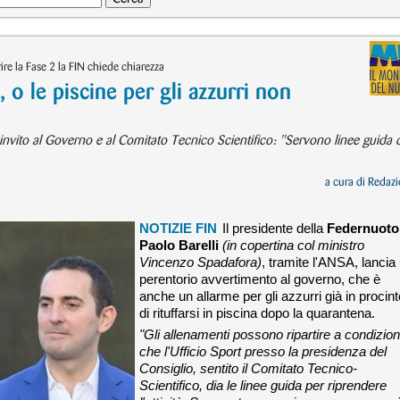
e la Fase 2 la FIN chiede chiarezza
, o le piscine per gli azzurri non
o invito al Governo e al Comitato Tecnico Scientifico: "Servono linee guida 
a cura di
Redazi
NOTIZIE FIN
Il presidente della
Federnuoto
Paolo Barelli
(in copertina col ministro
Vincenzo Spadafora)
, tramite l'ANSA, lancia
perentorio avvertimento al governo, che è
anche un allarme per gli azzurri già in procint
di rituffarsi in piscina dopo la quarantena.
"Gli allenamenti possono ripartire a condizio
che l'Ufficio Sport presso la presidenza del
Consiglio, sentito il Comitato Tecnico-
Scientifico, dia le linee guida per riprendere