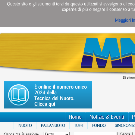
Questo sito o gli strumenti terzi da questo utilizzati si avvalgono di cook
saperne di più o negare il consenso a tut
Maggiori I
Direttore
È online il numero unico
2024 della
Tecnica del Nuoto.
Clicca qui
Home
Notizie & Eventi
P
NUOTO
PALLANUOTO
TUFFI
FONDO
SINCRONI
Cerca tra le sezioni: