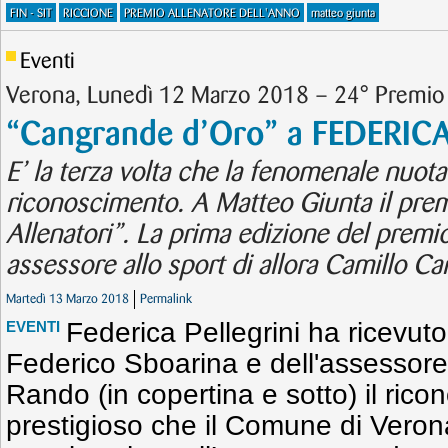
FIN - SIT
RICCIONE
PREMIO ALLENATORE DELL'ANNO
matteo giunta
Eventi
Verona, Lunedì 12 Marzo 2018 – 24° Premio
“Cangrande d’Oro” a FEDERIC
E’ la terza volta che la fenomenale nuota
riconoscimento. A Matteo Giunta il pre
Allenatori”. La prima edizione del premio
assessore allo sport di allora Camillo Ca
Martedì 13 Marzo 2018
Permalink
Federica Pellegrini ha ricevut
EVENTI
Federico Sboarina e dell'assessore 
Rando (in copertina e sotto) il ric
prestigioso che il Comune di Verona