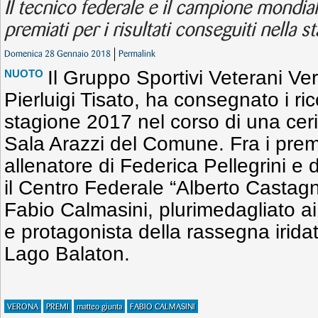
Il tecnico federale e il campione mondia
premiati per i risultati conseguiti nella s
Domenica 28 Gennaio 2018
Permalink
Il Gruppo Sportivi Veterani Ve
NUOTO
Pierluigi Tisato, ha consegnato i ri
stagione 2017 nel corso di una ceri
Sala Arazzi del Comune. Fra i prem
allenatore di Federica Pellegrini e 
il Centro Federale “Alberto Castagn
Fabio Calmasini, plurimedagliato a
e protagonista della rassegna irida
Lago Balaton.
VERONA
PREMI
matteo giunta
FABIO CALMASINI