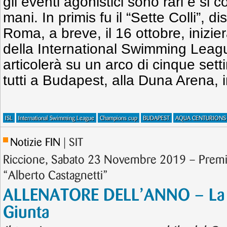
gli eventi agonistici sono rari e si c
mani. In primis fu il “Sette Colli”, d
Roma, a breve, il 16 ottobre, inizi
della International Swimming Leagu
articolerà su un arco di cinque sett
tutti a Budapest, alla Duna Arena, 
ISL
International Swimming League
Champions cup
BUDAPEST
AQUA CENTURIONS
Notizie FIN
| SIT
Riccione, Sabato 23 Novembre 2019 – Premio
“Alberto Castagnetti”
ALLENATORE DELL’ANNO – La 
Giunta