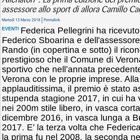
Allenatori”. La prima edizione del premio
assessore allo sport di allora Camillo Ca
Martedì 13 Marzo 2018
Permalink
Federica Pellegrini ha ricevut
EVENTI
Federico Sboarina e dell'assessore 
Rando (in copertina e sotto) il ric
prestigioso che il Comune di Verona
sportivo che nell’annata precedent
Verona con le proprie imprese. Alla 
applauditissima, il premio è stato 
stupenda stagione 2017, in cui ha vi
nei 200m stile libero, in vasca cort
dicembre 2016, in vasca lunga a Bu
2017. E’ la terza volta che Federic
la prima fu nel 2008, la seconda ne