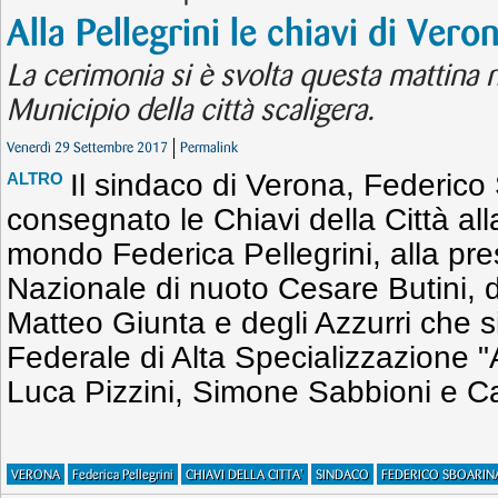
Alla Pellegrini le chiavi di Vero
La cerimonia si è svolta questa mattina ne
Municipio della città scaligera.
Venerdì 29 Settembre 2017
Permalink
Il sindaco di Verona, Federico
ALTRO
consegnato le Chiavi della Città a
mondo Federica Pellegrini, alla pr
Nazionale di nuoto Cesare Butini, d
Matteo Giunta e degli Azzurri che s
Federale di Alta Specializzazione "
Luca Pizzini, Simone Sabbioni e Ca
VERONA
Federica Pellegrini
CHIAVI DELLA CITTA'
SINDACO
FEDERICO SBOARIN