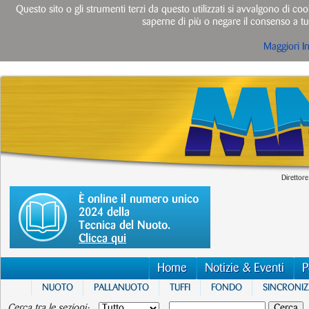
Questo sito o gli strumenti terzi da questo utilizzati si avvalgono di cook
saperne di più o negare il consenso a tut
Maggiori I
Direttore
È online il numero unico
2024 della
Tecnica del Nuoto.
Clicca qui
Home
Notizie & Eventi
P
NUOTO
PALLANUOTO
TUFFI
FONDO
SINCRONI
Cerca tra le sezioni: