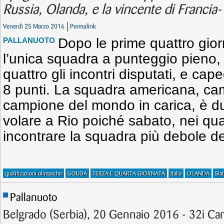
Russia, Olanda, e la vincente di Francia
Venerdì 25 Marzo 2016
Permalink
Dopo le prime quattro giorn
PALLANUOTO
l’unica squadra a punteggio pieno, 
quattro gli incontri disputati, e ca
8 punti. La squadra americana, ca
campione del mondo in carica, è du
volare a Rio poiché sabato, nei quar
incontrare la squadra più debole d
qualificazioni olimpiche
GOUDA
TERZA E QUARTA GIORNATA
Italia
OLANDA
Stat
Pallanuoto
Belgrado (Serbia), 20 Gennaio 2016 - 32i Ca