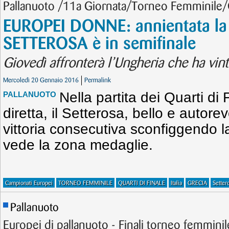
Pallanuoto /11a Giornata/Torneo Femminile/Q
EUROPEI DONNE: annientata la G
SETTEROSA è in semifinale
Giovedì affronterà l’Ungheria che ha vint
Mercoledì 20 Gennaio 2016
Permalink
Nella partita dei Quarti di
PALLANUOTO
diretta, il Setterosa, bello e autore
vittoria consecutiva sconfiggendo l
vede la zona medaglie.
Campionati Europei
TORNEO FEMMINILE
QUARTI DI FINALE
Italia
GRECIA
Setter
Pallanuoto
Europei di pallanuoto - Finali torneo femminil