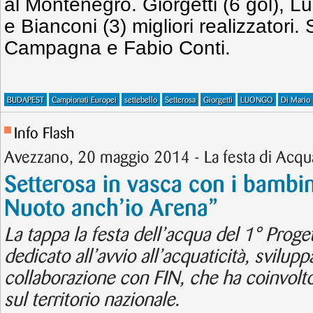
al Montenegro. Giorgetti (6 gol), Lu
e Bianconi (3) migliori realizzatori.
Campagna e Fabio Conti.
BUDAPEST
Campionati Europei
settebello
Setterosa
Giorgetti
LUONGO
Di Mario
Info Flash
Avezzano, 20 maggio 2014 - La festa di Acq
Setterosa in vasca con i bambi
Nuoto anch’io Arena”
La tappa la festa dell’acqua del 1° Proge
dedicato all’avvio all’acquaticità, svilup
collaborazione con FIN, che ha coinvolt
sul territorio nazionale.