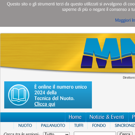
Questo sito o gli strumenti terzi da questo utilizzati si avvalgono di cook
saperne di più o negare il consenso a tut
Maggiori I
Direttore
È online il numero unico
2024 della
Tecnica del Nuoto.
Clicca qui
Home
Notizie & Eventi
P
NUOTO
PALLANUOTO
TUFFI
FONDO
SINCRONI
Cerca tra le sezioni: