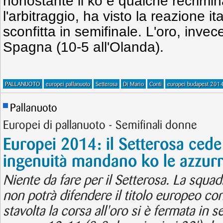
nonostante il ko e qualche recrimi
l'arbitraggio, ha visto la reazione i
sconfitta in semifinale. L'oro, invec
Spagna (10-5 all'Olanda).
PALLANUOTO
europei pallanuoto
Setterosa
Di Mario
Conti
europei budapest 201
Pallanuoto
Europei di pallanuoto - Semifinali donne
Europei 2014: il Setterosa cede 
ingenuità mandano ko le azzur
Niente da fare per il Setterosa. La squa
non potrà difendere il titolo europeo co
stavolta la corsa all'oro si è fermata in s