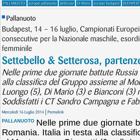
PALLANUOTO
europei pallanuoto
Setterosa
Di Mario
europei budapest
BUDAPEST
Pallanuoto
Budapest, 14 – 16 luglio, Campionati Europei 
consecutive per la Nazionale maschile, esordi
femminile
Settebello & Setterosa, partenz
Nelle prime due giornate battute Russia e
alla classifica del Gruppo assieme al Mon
Luongo (5), Di Mario (3) e Bianconi (3) mi
Soddisfatti i CT Sandro Campagna e Fabi
Mercoledì 16 Luglio 2014
Permalink
Nelle prime due giornate b
PALLANUOTO
Romania. Italia in testa alla class