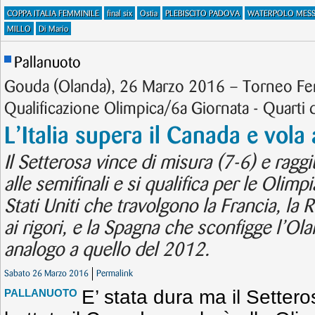
COPPA ITALIA FEMMINILE
final six
Ostia
PLEBISCITO PADOVA
WATERPOLO MESS
MILLO
Di Mario
Pallanuoto
Gouda (Olanda), 26 Marzo 2016 – Torneo Fe
Qualificazione Olimpica/6a Giornata - Quarti d
L’Italia supera il Canada e vola 
Il Setterosa vince di misura (7-6) e ragg
alle semifinali e si qualifica per le Olim
Stati Uniti che travolgono la Francia, la 
ai rigori, e la Spagna che sconfigge l’Ol
analogo a quello del 2012.
Sabato 26 Marzo 2016
Permalink
E’ stata dura ma il Settero
PALLANUOTO