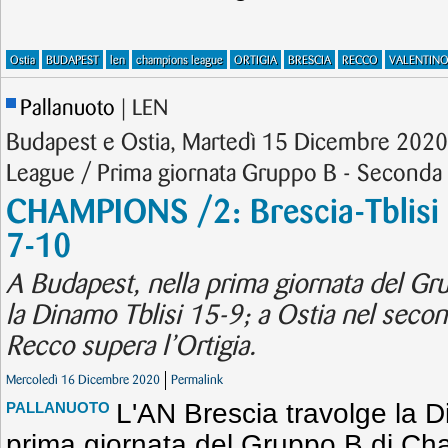
Ostia
BUDAPEST
len
champions league
ORTIGIA
BRESCIA
RECCO
VALENTIN
Pallanuoto
| LEN
Budapest e Ostia, Martedì 15 Dicembre 202
League / Prima giornata Gruppo B - Seconda
CHAMPIONS /2: Brescia-Tblisi 
7-10
A Budapest, nella prima giornata del Gru
la Dinamo Tblisi 15-9; a Ostia nel seco
Recco supera l’Ortigia.
Mercoledì 16 Dicembre 2020
Permalink
L'AN Brescia travolge la D
PALLANUOTO
prima giornata del Gruppo B di C