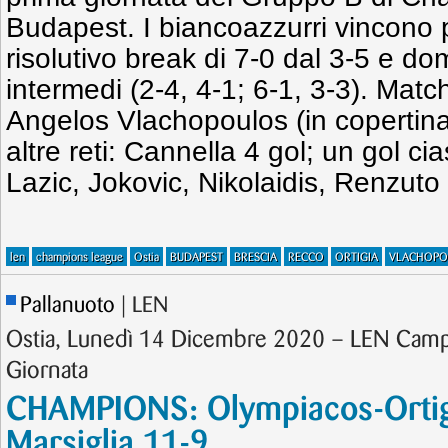
Budapest. I biancoazzurri vincono 
risolutivo break di 7-0 dal 3-5 e do
intermedi (2-4, 4-1; 6-1, 3-3). Matc
Angelos Vlachopoulos (in copertina)
altre reti: Cannella 4 gol; un gol ci
Lazic, Jokovic, Nikolaidis, Renzuto 
len
champions league
Ostia
BUDAPEST
BRESCIA
RECCO
ORTIGIA
VLACHOPO
Pallanuoto
| LEN
Ostia, Lunedì 14 Dicembre 2020 – LEN Camp
Giornata
CHAMPIONS: Olympiacos-Ortigi
Marsiglia 11-9