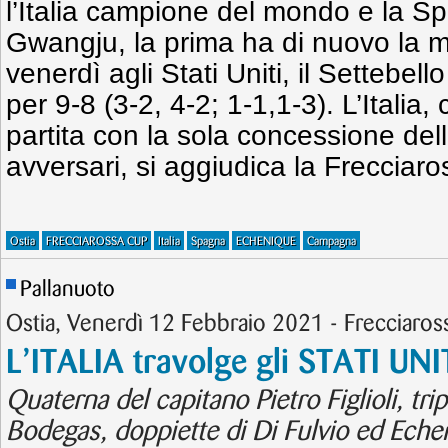
l’Italia campione del mondo e la 
Gwangju, la prima ha di nuovo la m
venerdì agli Stati Uniti, il Settebell
per 9-8 (3-2, 4-2; 1-1,1-3). L’Italia,
partita con la sola concessione dell
avversari, si aggiudica la Frecciar
Ostia
FRECCIAROSSA CUP
Italia
Spagna
ECHENIQUE
Campagna
Pallanuoto
Ostia, Venerdì 12 Febbraio 2021 - Frecciaro
L’ITALIA travolge gli STATI UNI
Quaterna del capitano Pietro Figlioli, tri
Bodegas, doppiette di Di Fulvio ed Eche