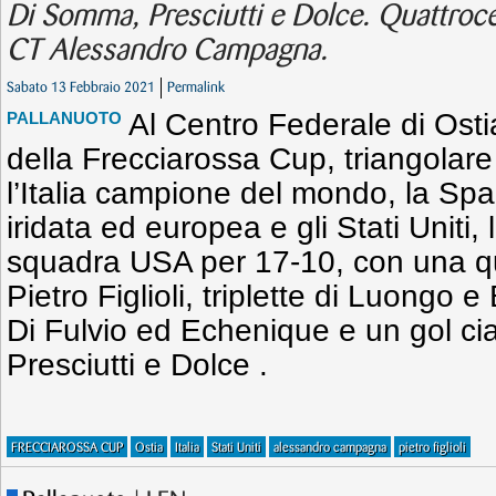
Di Somma, Presciutti e Dolce. Quattroce
CT Alessandro Campagna.
Sabato 13 Febbraio 2021
Permalink
Al Centro Federale di Osti
PALLANUOTO
della Frecciarossa Cup, triangolare
l’Italia campione del mondo, la S
iridata ed europea e gli Stati Uniti, l
squadra USA per 17-10, con una q
Pietro Figlioli, triplette di Luongo 
Di Fulvio ed Echenique e un gol c
Presciutti e Dolce .
FRECCIAROSSA CUP
Ostia
Italia
Stati Uniti
alessandro campagna
pietro figlioli