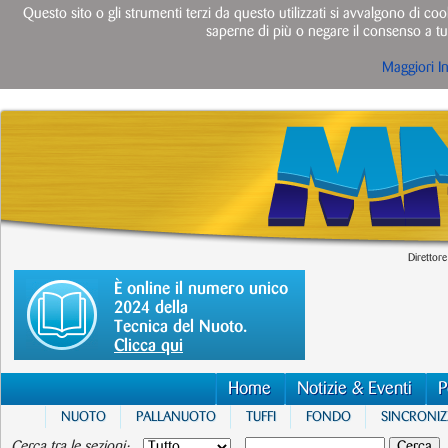
Questo sito o gli strumenti terzi da questo utilizzati si avvalgono di cook
saperne di più o negare il consenso a tut
Maggiori I
Direttore
È online il numero unico
2024 della
Tecnica del Nuoto.
Clicca qui
Home
Notizie & Eventi
P
NUOTO
PALLANUOTO
TUFFI
FONDO
SINCRONI
Cerca tra le sezioni: