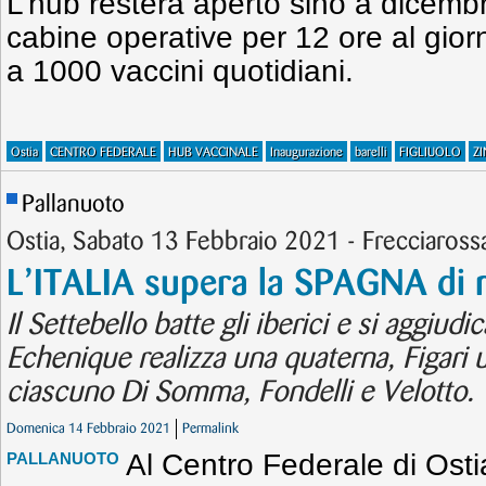
L’hub resterà aperto sino a dicembr
cabine operative per 12 ore al gior
a 1000 vaccini quotidiani.
Ostia
CENTRO FEDERALE
HUB VACCINALE
Inaugurazione
barelli
FIGLIUOLO
ZI
Pallanuoto
Ostia, Sabato 13 Febbraio 2021 - Frecciaross
L’ITALIA supera la SPAGNA di 
Il Settebello batte gli iberici e si aggiud
Echenique realizza una quaterna, Figari 
ciascuno Di Somma, Fondelli e Velotto.
Domenica 14 Febbraio 2021
Permalink
Al Centro Federale di Ostia
PALLANUOTO