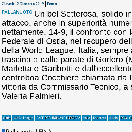
Giovedì 12 Dicembre 2019
Permalink
Un bel Setterosa, solido in
PALLANUOTO
attacco, anche in superiorità numer
nettamente, 14-9, il confronto con 
Federale di Ostia, nel recupero del
della World League. Italia, sempre 
trascinata dalle parate di Gorlero (
Marletta e Garibotti e dall'eccellen
centroboa Cocchiere chiamata da P
vittoria da Commissario Tecnico, a so
Valeria Palmieri.
Ostia
World League
FASE PRELIMINARE EUROPEA
Italia
Setterosa
russia
PAOLO 