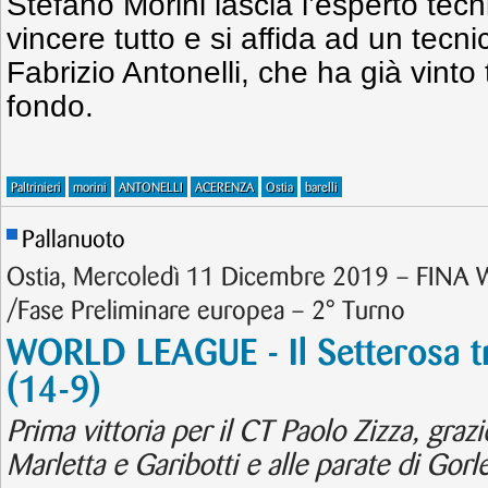
Stefano Morini lascia l’esperto tecn
vincere tutto e si affida ad un tecn
Fabrizio Antonelli, che ha già vinto
fondo.
Paltrinieri
morini
ANTONELLI
ACERENZA
Ostia
barelli
Pallanuoto
Ostia, Mercoledì 11 Dicembre 2019 – FINA 
/Fase Preliminare europea – 2° Turno
WORLD LEAGUE - Il Setterosa tr
(14-9)
Prima vittoria per il CT Paolo Zizza, graz
Marletta e Garibotti e alle parate di Gorl