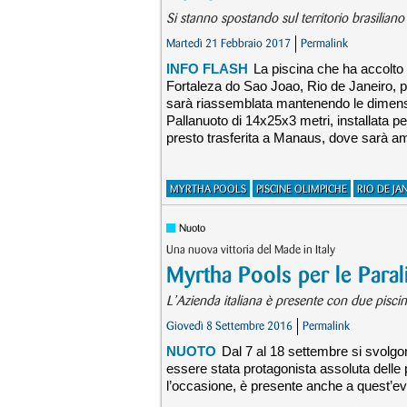
Si stanno spostando sul territorio brasiliano
Martedì 21 Febbraio 2017
Permalink
INFO FLASH
La piscina che ha accolto 
Fortaleza do Sao Joao, Rio de Janeiro, p
sarà riassemblata mantenendo le dimensio
Pallanuoto di 14x25x3 metri, installata p
presto trasferita a Manaus, dove sarà am
MYRTHA POOLS
PISCINE OLIMPICHE
RIO DE JA
Nuoto
Una nuova vittoria del Made in Italy
Myrtha Pools per le Paral
L’Azienda italiana è presente con due pisci
Giovedì 8 Settembre 2016
Permalink
NUOTO
Dal 7 al 18 settembre si svolgo
essere stata protagonista assoluta delle 
l’occasione, è presente anche a quest’e