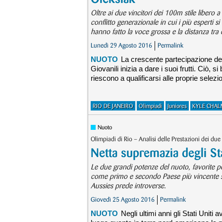
Oltre ai due vincitori dei 100m stile liber
conflitto generazionale in cui i più esperti si
hanno fatto la voce grossa e la distanza tra 
Lunedì 29 Agosto 2016
Permalink
NUOTO
La crescente partecipazione del
Giovanili inizia a dare i suoi frutti. Ciò, 
riescono a qualificarsi alle proprie selezi
RIO DE JANEIRO
Olimpiadi
Juniores
KYLE CHAL
Nuoto
Olimpiadi di Rio – Analisi delle Prestazioni dei due
Netta supremazia degli Sta
Le due grandi potenze del nuoto, favorite per
come primo e secondo Paese più vincente se
Aussies prede introverse.
Giovedì 25 Agosto 2016
Permalink
NUOTO
Negli ultimi anni gli Stati Unit