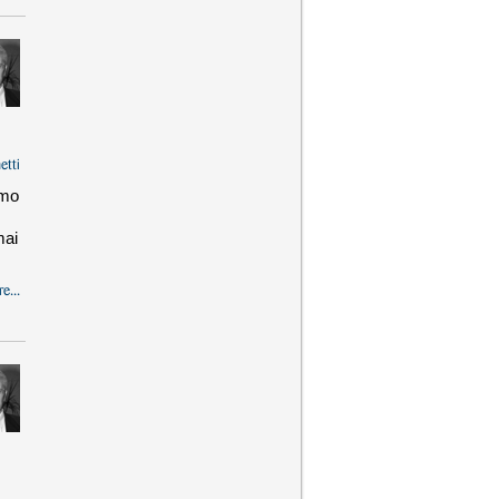
etti
imo
mai
e...