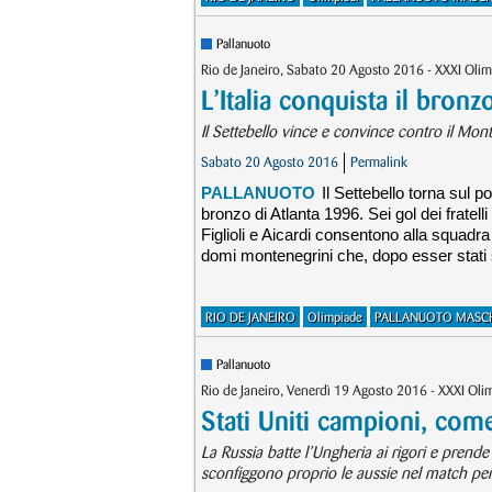
Pallanuoto
Rio de Janeiro, Sabato 20 Agosto 2016 - XXXI Olim
L’Italia conquista il bronz
Il Settebello vince e convince contro il Mo
Sabato 20 Agosto 2016
Permalink
PALLANUOTO
Il Settebello torna sul p
bronzo di Atlanta 1996. Sei gol dei fratelli
Figlioli e Aicardi consentono alla squad
domi montenegrini che, dopo esser stati so
RIO DE JANEIRO
Olimpiade
PALLANUOTO MASCH
Pallanuoto
Rio de Janeiro, Venerdì 19 Agosto 2016 - XXXI Ol
Stati Uniti campioni, com
La Russia batte l’Ungheria ai rigori e prend
sconfiggono proprio le aussie nel match per 