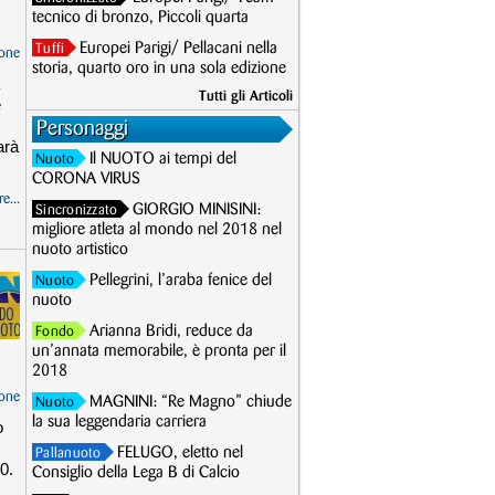
tecnico di bronzo, Piccoli quarta
Europei Parigi/ Pellacani nella
Tuffi
one
storia, quarto oro in una sola edizione
Tutti gli Articoli
e
Personaggi
arà
Il NUOTO ai tempi del
Nuoto
CORONA VIRUS
e...
GIORGIO MINISINI:
Sincronizzato
migliore atleta al mondo nel 2018 nel
nuoto artistico
Pellegrini, l’araba fenice del
Nuoto
nuoto
Arianna Bridi, reduce da
Fondo
un’annata memorabile, è pronta per il
2018
one
MAGNINI: “Re Magno” chiude
Nuoto
la sua leggendaria carriera
o
FELUGO, eletto nel
Pallanuoto
0.
Consiglio della Lega B di Calcio