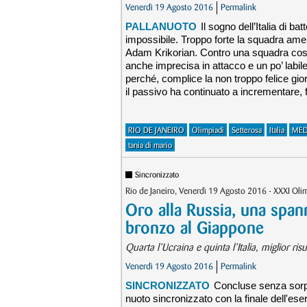
Venerdì 19 Agosto 2016
Permalink
PALLANUOTO
Il sogno dell’Italia di ba
impossibile. Troppo forte la squadra amer
Adam Krikorian. Contro una squadra così 
anche imprecisa in attacco e un po’ labile
perché, complice la non troppo felice giorn
il passivo ha continuato a incrementare, fi
RIO DE JANEIRO
Olimpiadi
Setterosa
Italia
MED
tania di mario
Sincronizzato
Rio de Janeiro, Venerdì 19 Agosto 2016 - XXXI Ol
Oro alla Russia, una spann
bronzo al Giappone
Quarta l’Ucraina e quinta l’Italia, miglior ris
Venerdì 19 Agosto 2016
Permalink
SINCRONIZZATO
Concluse senza sorpre
nuoto sincronizzato con la finale dell'ese