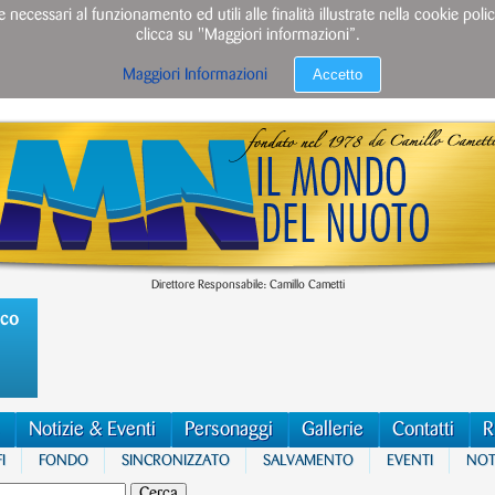
e necessari al funzionamento ed utili alle finalità illustrate nella cookie po
clicca su "Maggiori informazioni”.
Accetto
Maggiori Informazioni
Direttore Responsabile: Camillo Cametti
ico
Notizie & Eventi
Personaggi
Gallerie
Contatti
R
I
FONDO
SINCRONIZZATO
SALVAMENTO
EVENTI
NOTI