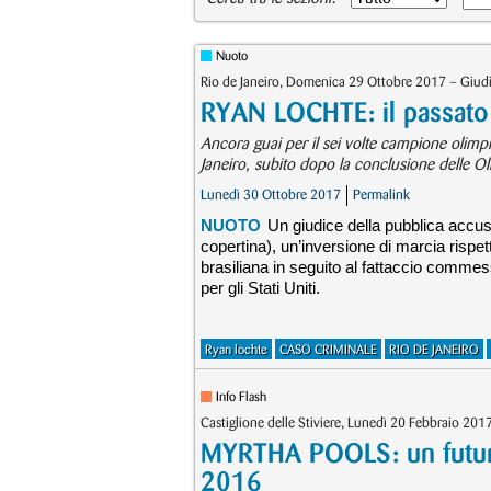
Nuoto
Rio de Janeiro, Domenica 29 Ottobre 2017 – Giudic
RYAN LOCHTE: il passato 
Ancora guai per il sei volte campione olim
Janeiro, subito dopo la conclusione delle Ol
Lunedì 30 Ottobre 2017
Permalink
NUOTO
Un giudice della pubblica accus
copertina), un’inversione di marcia rispe
brasiliana in seguito al fattaccio commess
per gli Stati Uniti.
Ryan lochte
CASO CRIMINALE
RIO DE JANEIRO
Info Flash
Castiglione delle Stiviere, Lunedì 20 Febbraio 2
MYRTHA POOLS: un futuro 
2016