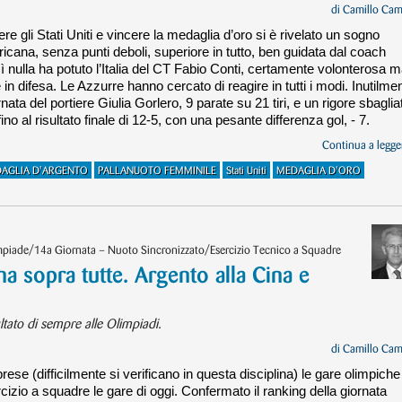
di
Camillo Cam
ttere gli Stati Uniti e vincere la medaglia d’oro si è rivelato un sogno
icana, senza punti deboli, superiore in tutto, ben guidata dal coach
nulla ha potuto l’Italia del CT Fabio Conti, certamente volonterosa 
 in difesa. Le Azzurre hanno cercato di reagire in tutti i modi. Inutilme
ata del portiere Giulia Gorlero, 9 parate su 21 tiri, e un rigore sbaglia
no al risultato finale di 12-5, con una pesante differenza gol, - 7.
Continua a legger
AGLIA D'ARGENTO
PALLANUOTO FEMMINILE
Stati Uniti
MEDAGLIA D'ORO
impiade/14a Giornata – Nuoto Sincronizzato/Esercizio Tecnico a Squadre
a sopra tutte. Argento alla Cina e
ultato di sempre alle Olimpiadi.
di
Camillo Cam
se (difficilmente si verificano in questa disciplina) le gare olimpiche
rcizio a squadre le gare di oggi. Confermato il ranking della giornata