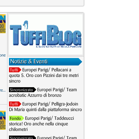
one
Notizie & Eventi
Europei Parigi/ Pellacani a
Tuffi
quota 5. Oro con Pizzini dai tre metri
sincro
Europei Parigi/ Team
Sincronizzato
e...
acrobatic Azzurro di bronzo
Europei Parigi/ Pelligra-Jodoin
Tuffi
Di Maria quinti dalla piattaforma sincro
Europei Parigi/ Taddeucci
Fondo
storica! Oro anche nella cinque
chilometri
Europei Parigi/ Team
Sincronizzato