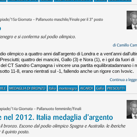
piade/15a Giornata – Pallanuoto maschile/Finale per il 3° posto
o
ntenegro e si conferma sul podio olimpico.
di
Camillo Cam
odio olimpico a quattro anni dall'argento di Londra e a vent'anni dall'ult
 Presciutti; quattro dei mancini, Gallo (3) e Nora (1), e i gol da fuori di
ra del CT Sandro Campagna i vincere una partita equilibratadannano i 
tto 11-8, erano rientrati sul -1, fallendo anche un rigore con Ivovic.
Continua a legger
ILE
MEDAGLIA DI BRONZO
Italia
montenegro
AICARDI
Gallo
PRESCIUTTI
impiade/14a Giornata – Pallanuoto femminile/Finali
e nel 2012. Italia medaglia d’argento
e il bronzo. Escono dal podio olimpico Spagna e Australia: le iberiche
il quinto posto.