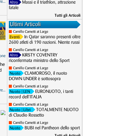
e...
Massi e il triathlon, attrazione
Altro
fatale
Tutti gli Articoli
Ultimi Articoli
Camillo Cametti at Large
In Qatar saranno presenti oltre
Eventi
2600 atleti di 190 nazioni. Niente russi
Camillo Cametti at Large
KIRSTY COVENTRY
Altro
one
riconfermata ministro dello Sport
che
Camillo Cametti at Large
d
CLAMOROSO, il nuoto
Nuoto
DOWN UNDER è sottosopra
Camillo Cametti at Large
e...
EURONUOTO, i tanti
Nuoto
| LEN
record dell’ITALIA
Camillo Cametti at Large
TOTALMENTE NUOTO
Nuoto
| Libri
di Claudio Rossetto
Camillo Cametti at Large
BUBI nel Pantheon dello sport
Nuoto
Tutti gli Articoli