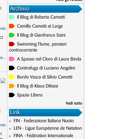
n
Archivio
Il Blog di Roberto Cametti
Camillo Cametti at Large
onte
Il Blog di Gianfranco Saini
ci
Swimming Flume, pensieri
controcorrente
e...
A Spasso nel Cloro di Laura Binda
Controfuga di Luciano Angelini
Bordo Vasca di Silvio Cametti
Il Blog di Klaus Dibiasi
Spazio Libero
Vedi tutto
,
Link
FIN - Federazione Italiana Nuoto
onte
LEN - Ligue Européenne de Natation
n
FINA - Fédération Internationale