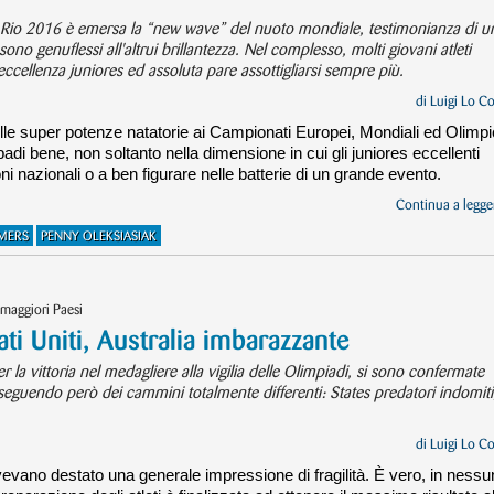
o a Rio 2016 è emersa la “new wave” del nuoto mondiale, testimonianza di u
 sono genuflessi all'altrui brillantezza. Nel complesso, molti giovani atleti
eccellenza juniores ed assoluta pare assottigliarsi sempre più.
di
Luigi Lo C
le super potenze natatorie ai Campionati Europei, Mondiali ed Olimpi
si badi bene, non soltanto nella dimensione in cui gli juniores eccellenti
oni nazionali o a ben figurare nelle batterie di un grande evento.
Continua a legger
MERS
PENNY OLEKSIASIAK
 maggiori Paesi
ti Uniti, Australia imbarazzante
 la vittoria nel medagliere alla vigilia delle Olimpiadi, si sono confermate
guendo però dei cammini totalmente differenti: States predatori indomiti
di
Luigi Lo C
i avevano destato una generale impressione di fragilità. È vero, in nessu