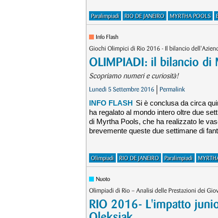
Paralimpiadi
RIO DE JANEIRO
MYRTHA POOLS
Info Flash
Giochi Olimpici di Rio 2016 - Il bilancio dell'Azien
OLIMPIADI: il bilancio di
Scopriamo numeri e curiosità!
Lunedì 5 Settembre 2016
Permalink
INFO FLASH
Si è conclusa da circa qui
ha regalato al mondo intero oltre due set
di Myrtha Pools, che ha realizzato le va
brevemente queste due settimane di fant
Olimpiadi
RIO DE JANEIRO
Paralimpiadi
MYRTH
Nuoto
Olimpiadi di Rio – Analisi delle Prestazioni dei Gi
RIO 2016- L'impatto junio
Oleksiak