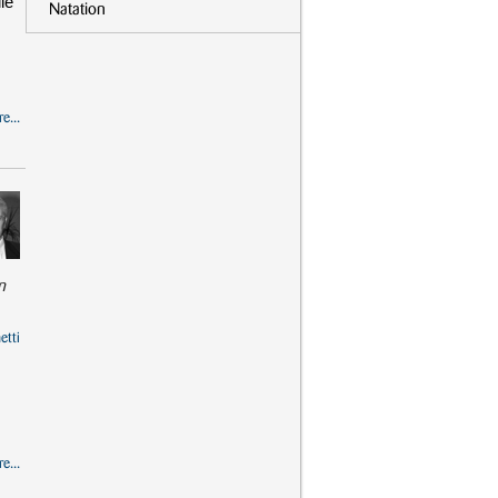
le
Natation
e...
n
etti
e...