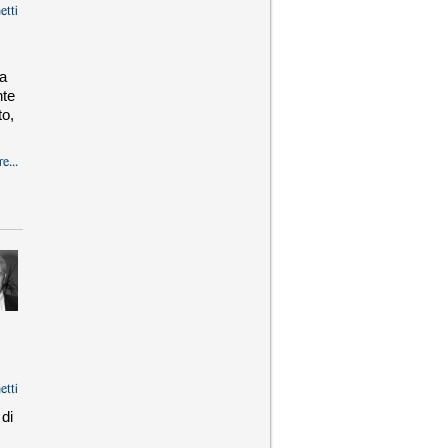
etti
ma
nte
to,
e...
etti
 di