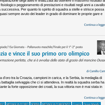
eparazione degli atleti è finalizzata ad ottenere il massimo risultato al
fisiologico peggioramento di prestazioni e risultati negli anni a cavallo
a successiva. Per quanto lo spirito di squadra a stelle e strisce possa
quasi sempre avuto dei leader in grado di dominare le proprie gare e
Continua a legger
piade/15a Giornata – Pallanuoto maschile/Finale per il 1°-2° posto
azia e vince il suo primo oro olimpico
formazione perfetta, che si è avvalsa dello stato di grazio del mancino Dusa
di
Camillo Cam
a d'oro tra la Croazia, campioni in carica, e la Serbia, la medaglia di
 battaglia selvaggia che ci si attendeva. In realtà la squadra serba ha
stante la forte opposizione dei croati, la sua vittoria non è mai stata in
Continua a legger
ILE
MEDAGLIA D'ORO
SERBIA
MEDAGLIA D'ARGENTO
Croazia
Dusan Mandic