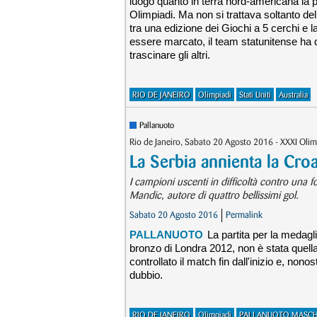
luogo quanto in terra nord-americana la pr
Olimpiadi. Ma non si trattava soltanto del 
tra una edizione dei Giochi a 5 cerchi e l
essere marcato, il team statunitense ha 
trascinare gli altri.
RIO DE JANEIRO
Olimpiadi
Stati Uniti
Australia
Pallanuoto
Rio de Janeiro, Sabato 20 Agosto 2016 - XXXI Olim
La Serbia annienta la Cro
I campioni uscenti in difficoltà contro una 
Mandic, autore di quattro bellissimi gol.
Sabato 20 Agosto 2016
Permalink
PALLANUOTO
La partita per la medagli
bronzo di Londra 2012, non è stata quella
controllato il match fin dall'inizio e, nono
dubbio.
RIO DE JANEIRO
Olimpiadi
PALLANUOTO MASCH