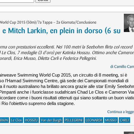
World Cup 2015 (50m)/7a Tappa – 2a Giornata/Conclusione
Mitch Larkin, en plein in dorso (6 su
erma con prestazioni eccellenti. Nei 100 metri la Seebohm flirta col record
 Le Clos, 7 medaglie (3 d’oro) per Katinka Hosszu. Ottimo anche Camero
onardi, Erica Musso, Diletta Carli e Federica Pellegrini.
di
Camillo Cam
airweave Swimming World Cup 2015, un circuito di 8 meeting, si è
esso l’Hamad Swimming Centre, già sede dei Campionati mondiali di
 il nuoto australiano ha brillato ancora grazie alle star Emily Seeboh
. Pimpanti anche i fuoriclasse sudafricani Chad Le Clos e Cameron Va
ordare come i buoni risultati ottenuti qui siano soltanto un buon viati
 Rio l’obiettivo supremo della stagione.
Continua a legger
ARKIN
Le Clos
HOSSZU
Van der Burgh
PELLEGRINI
LEONARDI
MUSSO
CARLI