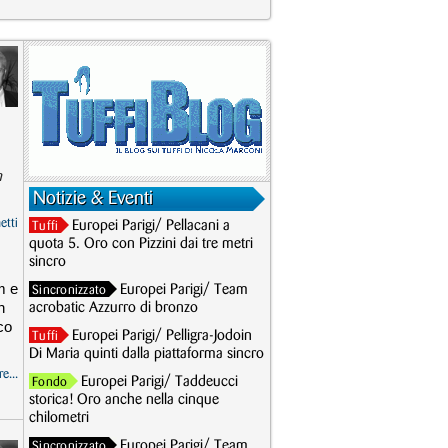
n
Notizie & Eventi
etti
Europei Parigi/ Pellacani a
Tuffi
quota 5. Oro con Pizzini dai tre metri
sincro
m e
Europei Parigi/ Team
Sincronizzato
n
acrobatic Azzurro di bronzo
co
Europei Parigi/ Pelligra-Jodoin
Tuffi
Di Maria quinti dalla piattaforma sincro
e...
Europei Parigi/ Taddeucci
Fondo
storica! Oro anche nella cinque
chilometri
Europei Parigi/ Team
Sincronizzato