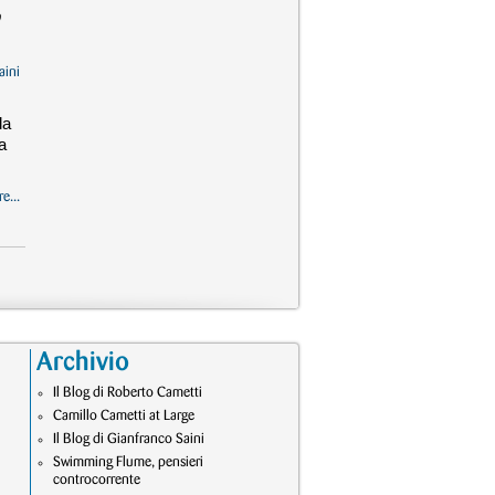
aini
la
a
e...
Archivio
Il Blog di Roberto Cametti
Camillo Cametti at Large
Il Blog di Gianfranco Saini
Swimming Flume, pensieri
controcorrente