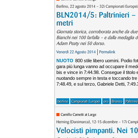
Berlino, 22 agosto 2014 – 32i Campionati Europei
BLN2014/5: Paltrinieri – 
metri
Giornata storica, corroborata anche da due 
Bianchi nei 100 farfalla – e dalla medaglia 
Adam Peaty nei 50 dorso.
Venerdì 22 Agosto 2014
Permalink
NUOTO
800 stile libero uomini. Podio fot
gara più lunga vanno ad occupare il medes
bis e vince in 7:44.98. Consegue il titolo
nuotando sempre in testa e toccando tre
7:48.49, e sul terzo, Gabriele Detti, 7:49.
berlino
Campionati Europei
oro
Bronzo
Paltrinie
Camillo Cametti at Large
Herning (Danimarca), 12-15 dicembre – 17i Campi
Velocisti pimpanti. Nei 10