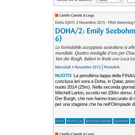
Camillo Cametti at Large
Doha (QAT), 3 Novembre 2015 - FINA Swimming 
DOHA/2: Emily Seebohm e 
6)
La formidabile accoppiata australiana si aff
mondiale. Quattro medaglie d’oro per Chad
Van der Burgh. Italiani in finale con Luca Le
Mercoledì 4 Novembre 2015
Permalink
NUOTO
La penultima tappa della FINA/
conclusa ieri sera a Doha, in Qatar, pr
nuoto 2014 (25m). Nella seconda giornata
Mitchell Larkin, eccelsi nei 200m dorso
Der Burgh, che non hanno trascurato di ric
per una stagione che ha nell’Olimpiade di
Doha
World Cup
Seconda Giornata
Seebohm
L
Camillo Cametti at Large