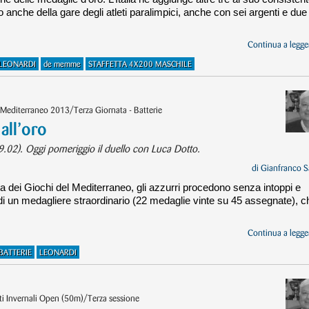
 anche della gare degli atleti paralimpici, anche con sei argenti e due
Continua a legger
LEONARDI
de memme
STAFFETTA 4X200 MASCHILE
 Mediterraneo 2013/Terza Giornata - Batterie
all’oro
49.02). Oggi pomeriggio il duello con Luca Dotto.
di
Gianfranco S
ta dei Giochi del Mediterraneo, gli azzurri procedono senza intoppi e
 di un medagliere straordinario (22 medaglie vinte su 45 assegnate), c
Continua a legger
BATTERIE
LEONARDI
uti Invernali Open (50m)/Terza sessione