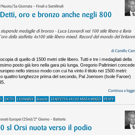
/Nuoto/5a Giornata – Finali e Semifinali
Detti, oro e bronzo anche negli 800
stupende medaglie di bronzo - Luca Leonardi nei 100 stile libero e Ilaria
d’oro della staffetta 4x100 stile libero mixed. Record del mondo del britann
di
Camillo Cam
ocopia di quello di 1500 metri stile libero. Tutti e tre i medagliati della
imo posto già loro nella gara più lunga. Gregorio Paltrinieri concede 
 europeo nello stesso modo con cui ha vinto il titolo nei 1500 metri:
 o quattro lunghezze prima del secondo, Pal Joensen (Isole Faroer)
35.
Continua a legger
ri
DETTI
LEONARDI
Bianchi
STAFFETTA 4X100 MISTA MIXED
PEATY
onati Europei (25m)/2° Giorno – Batterie
0 sl Orsi nuota verso il podio