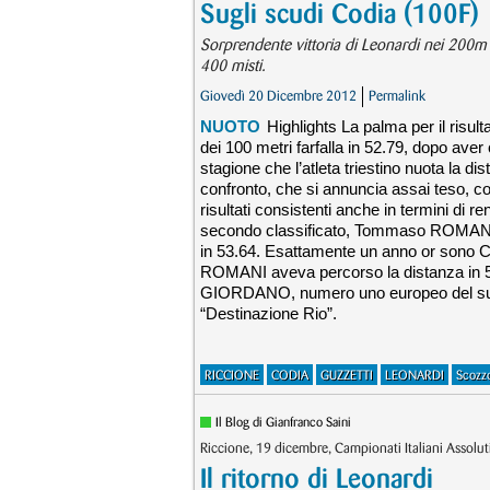
Sugli scudi Codia (100F)
Sorprendente vittoria di Leonardi nei 200m st
400 misti.
Giovedì 20 Dicembre 2012
Permalink
NUOTO
Highlights La palma per il risul
dei 100 metri farfalla in 52.79, dopo aver 
stagione che l’atleta triestino nuota la dis
confronto, che si annuncia assai teso, c
risultati consistenti anche in termini di 
secondo classificato, Tommaso ROMANI (
in 53.64. Esattamente un anno or sono 
ROMANI aveva percorso la distanza in 54.
GIORDANO, numero uno europeo del suo ann
“Destinazione Rio”.
RICCIONE
CODIA
GUZZETTI
LEONARDI
Scozzo
Il Blog di Gianfranco Saini
Riccione, 19 dicembre, Campionati Italiani Assolu
Il ritorno di Leonardi