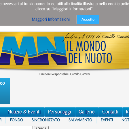
e necessari al funzionamento ed utili alle finalità illustrate nella cookie po
clicca su "Maggiori informazioni”.
Accetto
Maggiori Informazioni
Direttore Responsabile: Camillo Cametti
ico
Notizie & Eventi
Personaggi
Gallerie
Contatti
R
I
FONDO
SINCRONIZZATO
SALVAMENTO
EVENTI
NOTI