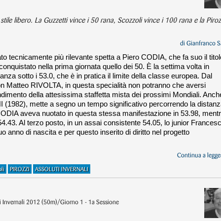
ile libero. La Guzzetti vince i 50 rana, Scozzoli vince i 100 rana e la Pirozz
di
Gianfranco S
tato tecnicamente più rilevante spetta a Piero CODIA, che fa suo il titol
conquistato nella prima giornata quello dei 50. È la settima volta in
tanza sotto i 53.0, che è in pratica il limite della classe europea. Dal
on Matteo RIVOLTA, in questa specialità non potranno che aversi
rendimento della attesissima staffetta mista dei prossimi Mondiali. Anche
1982), mette a segno un tempo significativo percorrendo la distan
CODIA aveva nuotato in questa stessa manifestazione in 53.98, ment
43. Al terzo posto, in un assai consistente 54.05, lo junior Frances
o di nascita e per questo inserito di diritto nel progetto
Continua a legger
li
PIROZZI
ASSOLUTI INVERNALI
ti Invernali 2012 (50m)/Giorno 1 - 1a Sessione