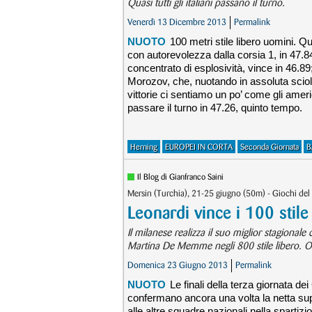
Quasi tutti gli italiani passano il turno.
Venerdì 13 Dicembre 2013
Permalink
NUOTO
100 metri stile libero uomini. Q
con autorevolezza dalla corsia 1, in 47.8
concentrato di esplosività, vince in 46.89
Morozov, che, nuotando in assoluta sciol
vittorie ci sentiamo un po’ come gli ameri
passare il turno in 47.26, quinto tempo.
Herning
EUROPEI IN CORTA
Seconda Giornata
B
Il Blog di Gianfranco Saini
Mersin (Turchia), 21-25 giugno (50m) - Giochi del
Leonardi vince i 100 stile
Il milanese realizza il suo miglior stagion
Martina De Memme negli 800 stile libero. Oro
Domenica 23 Giugno 2013
Permalink
NUOTO
Le finali della terza giornata 
confermano ancora una volta la netta sup
alle altre squadre nazionali nella spartizi