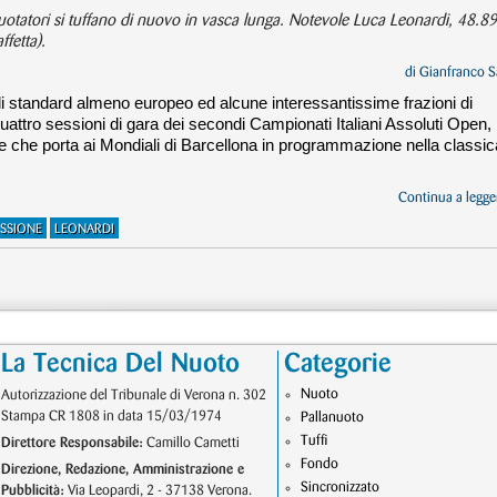
nuotatori si tuffano di nuovo in vasca lunga. Notevole Luca Leonardi, 48.89
ffetta).
di
Gianfranco S
 di standard almeno europeo ed alcune interessantissime frazioni di
uattro sessioni di gara dei secondi Campionati Italiani Assoluti Open, 
e che porta ai Mondiali di Barcellona in programmazione nella classic
Continua a legger
ESSIONE
LEONARDI
La Tecnica Del Nuoto
Categorie
Nuoto
Autorizzazione del Tribunale di Verona n. 302
Stampa CR 1808 in data 15/03/1974
Pallanuoto
Tuffi
Direttore Responsabile:
Camillo Cametti
Fondo
Direzione, Redazione, Amministrazione e
Sincronizzato
Pubblicità:
Via Leopardi, 2 - 37138 Verona.