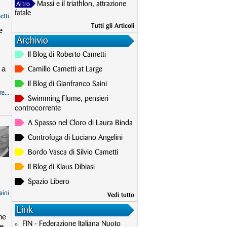
Massi e il triathlon, attrazione
Altro
fatale
etti
Tutti gli Articoli
e
Archivio
Il Blog di Roberto Cametti
 a
Camillo Cametti at Large
Il Blog di Gianfranco Saini
e...
Swimming Flume, pensieri
controcorrente
A Spasso nel Cloro di Laura Binda
Controfuga di Luciano Angelini
Bordo Vasca di Silvio Cametti
Il Blog di Klaus Dibiasi
Spazio Libero
aini
Vedi tutto
Link
he
FIN - Federazione Italiana Nuoto
te