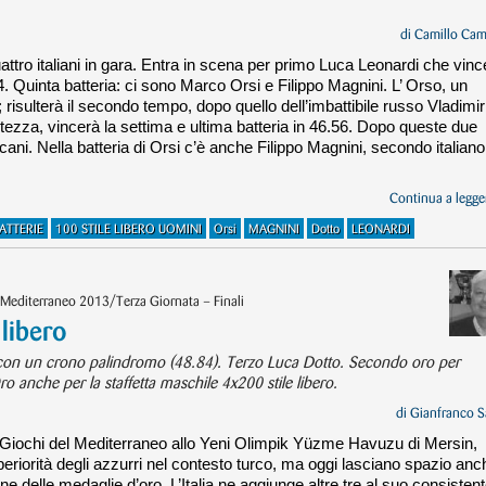
di
Camillo Cam
uattro italiani in gara. Entra in scena per primo Luca Leonardi che vinc
4. Quinta batteria: ci sono Marco Orsi e Filippo Magnini. L’ Orso, un
; risulterà il secondo tempo, dopo quello dell’imbattibile russo Vladimir
tezza, vincerà la settima e ultima batteria in 46.56. Dopo queste due
cani. Nella batteria di Orsi c’è anche Filippo Magnini, secondo italiano
Continua a legger
ATTERIE
100 STILE LIBERO UOMINI
Orsi
MAGNINI
Dotto
LEONARDI
 Mediterraneo 2013/Terza Giornata – Finali
 libero
ale con un crono palindromo (48.84). Terzo Luca Dotto. Secondo oro per
 anche per la staffetta maschile 4x200 stile libero.
di
Gianfranco S
dei Giochi del Mediterraneo allo Yeni Olimpik Yüzme Havuzu di Mersin,
eriorità degli azzurri nel contesto turco, ma oggi lasciano spazio anc
one delle medaglie d’oro. L’Italia ne aggiunge altre tre al suo consisten