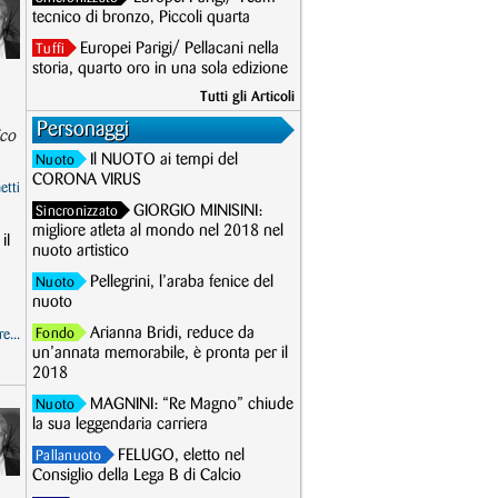
tecnico di bronzo, Piccoli quarta
Europei Parigi/ Pellacani nella
Tuffi
storia, quarto oro in una sola edizione
Tutti gli Articoli
Personaggi
ico
Il NUOTO ai tempi del
Nuoto
CORONA VIRUS
etti
GIORGIO MINISINI:
Sincronizzato
migliore atleta al mondo nel 2018 nel
il
nuoto artistico
Pellegrini, l’araba fenice del
Nuoto
nuoto
Arianna Bridi, reduce da
Fondo
e...
un’annata memorabile, è pronta per il
2018
MAGNINI: “Re Magno” chiude
Nuoto
la sua leggendaria carriera
FELUGO, eletto nel
Pallanuoto
Consiglio della Lega B di Calcio