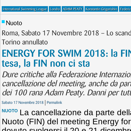
International Swimming League
Londra
ADAM PEATY
Konstantin Grigorishin
Federic
Nuoto
Roma, Sabato 17 Novembre 2018 – Lo scanda
Torino annullato
ENERGY FOR SWIM 2018: la FI
tesa, la FIN non ci sta
Dure critiche alla Federazione Internazio
cancellazione del meeting, anche da par
dei 100 rana Adam Peaty. Danni per tutt
Sabato 17 Novembre 2018
Permalink
La cancellazione da parte dell
NUOTO
Nuoto (FIN) del meeting Energy fo
dovuto svolgersi il 20 e 21 dicembr