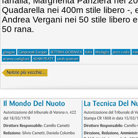
farfalla, Margherita Panziera nei 
Quadarella nei 400m stile libero -, 
Andrea Vergani nei 50 stile libero e
50 rana.
glasgow
Campionati Europei
SETTIMA GIORNATA
Italia
Medaglie
piero codia
mar
arianna castiglioni
ADAM PEATY
sarah sjostrom
Notizie più vecchie...
Il Mondo Del Nuoto
La Tecnica Del N
Autorizzazione del tribunale di Verona n. 422
Autorizzazione del Tribunale di V
del 18/03/1978
Stampa CR 1808 in data 15/03/
Direttore Responsabile:
Camillo Cametti
Direttore Responsabile:
Camillo 
Redazione:
Silvio Cametti, Daniela Colombo
Direzione, Redazione, Amministr