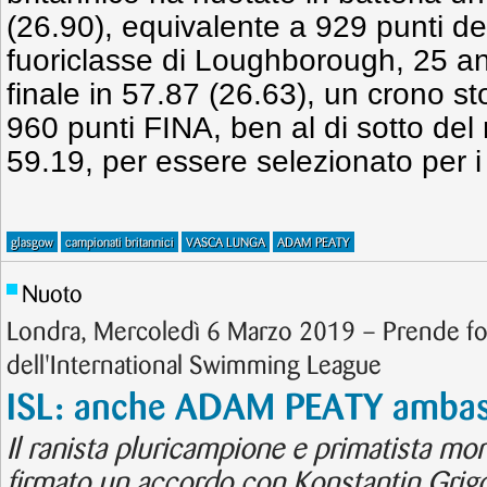
(26.90), equivalente a 929 punti del
fuoriclasse di Loughborough, 25 ann
finale in 57.87 (26.63), un crono s
960 punti FINA, ben al di sotto del 
59.19, per essere selezionato per i
glasgow
campionati britannici
VASCA LUNGA
ADAM PEATY
Nuoto
Londra, Mercoledì 6 Marzo 2019 – Prende fo
dell'International Swimming League
ISL: anche ADAM PEATY ambas
Il ranista pluricampione e primatista mo
firmato un accordo con Konstantin Grigori