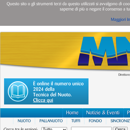
Questo sito o gli strumenti terzi da questo utilizzati si avvalgono di cook
saperne di più o negare il consenso a tut
Maggiori I
Direttore
È online il numero unico
2024 della
Tecnica del Nuoto.
Clicca qui
Home
Notizie & Eventi
P
NUOTO
PALLANUOTO
TUFFI
FONDO
SINCRONI
Cerca tra le sezioni: