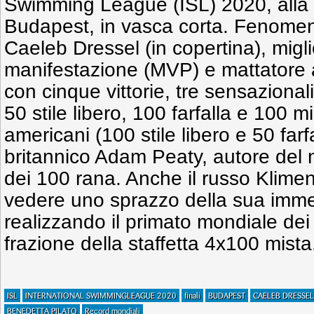
Swimming League (ISL) 2020, alla
Budapest, in vasca corta. Fenomen
Caeleb Dressel (in copertina), migli
manifestazione (MVP) e mattatore as
con cinque vittorie, tre sensaziona
50 stile libero, 100 farfalla e 100 m
americani (100 stile libero e 50 farf
britannico Adam Peaty, autore del
dei 100 rana. Anche il russo Klimen
vedere uno sprazzo della sua imm
realizzando il primato mondiale dei
frazione della staffetta 4x100 mista
ISL
INTERNATIONAL SWIMMINGLEAGUE 2020
finali
BUDAPEST
CAELEB DRESSEL
BENEDETTA PILATO
Record mondiali