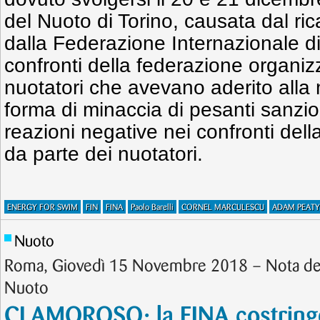
del Nuoto di Torino, causata dal ric
dalla Federazione Internazionale d
confronti della federazione organizz
nuotatori che avevano aderito alla
forma di minaccia di pesanti sanzio
reazioni negative nei confronti del
da parte dei nuotatori.
ENERGY FOR SWIM
FIN
FINA
Paolo Barelli
CORNEL MARCULESCU
ADAM PEATY
Nuoto
Roma, Giovedì 15 Novembre 2018 – Nota dell
Nuoto
CLAMOROSO: la FINA costringe 