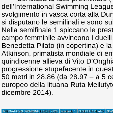
dell’International Swimming League
svolgimento in vasca corta alla Du
si disputano le semifinali e sono subi
Nella semifinale 1 spiccano le presta
campo femminile avvincono i duelli 
Benedetta Pilato (in copertina) e l
Atkinson, primatista mondiale di e
quindicenne allieva di Vito D’Onghi
progressione stupefacente in quest
50 metri in 28.86 (da 28.97 – a 5 c
europeo della lituana Ruta Meilutyt
dicembre 2014).
INTERNATIONAL SWIMMING LEAGUE 2020
Semifinale 1
BENEDETTA PILATO
ADA