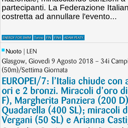
partecipanti. La Federazione Itali
costretta ad annullare l'evento...
ENERGY FOR SWIM
Torino
FIN
FINA
ADAM PEATY
Nuoto
| LEN
Glasgow, Giovedì 9 Agosto 2018 – 34i Campi
(50m)/Settima Giornata
EUROPEI/7: l’Italia chiude con 
ori e 2 bronzi. Miracoli d’oro d
F), Margherita Panziera (200 D
Quadarella (400 SL); miracoli 
Vergani (50 SL) e Arianna Casti