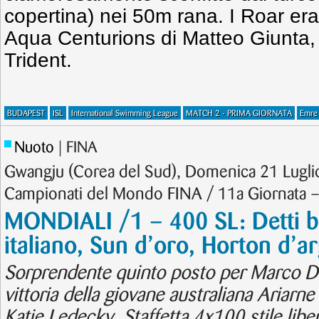
copertina) nei 50m rana. I Roar era
Aqua Centurions di Matteo Giunta, 
Trident.
BUDAPEST
ISL
International Swimming League
MATCH 2 - PRIMA GIORNATA
Emre 
Nuoto
| FINA
Gwangju (Corea del Sud), Domenica 21 Lugli
Campionati del Mondo FINA / 11a Giornata 
MONDIALI /1 – 400 SL: Detti b
italiano, Sun d’oro, Horton d’a
Sorprendente quinto posto per Marco De
vittoria della giovane australiana Ariar
Katie Ledecky. Staffetta 4x100 stile liber