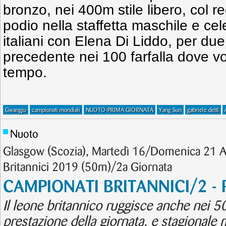
bronzo, nei 400m stile libero, col rec
podio nella staffetta maschile e cel
italiani con Elena Di Liddo, per due v
precedente nei 100 farfalla dove vol
tempo.
Gwangju
campionati mondiali
NUOTO-PRIMA GIORNATA
Yang Sun
gabriele detti
Nuoto
Glasgow (Scozia), Martedì 16/Domenica 21 A
Britannici 2019 (50m)/2a Giornata
CAMPIONATI BRITANNICI/2 - P
Il leone britannico ruggisce anche nei 50
prestazione della giornata, e stagionale 