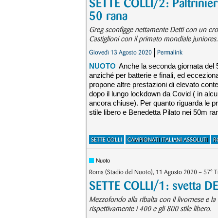
SETTE COLLI/2: Paltrinieri
50 rana
Greg sconfigge nettamente Detti con un cro
Castiglioni con il primato mondiale juniores.
Giovedì 13 Agosto 2020
Permalink
NUOTO
Anche la seconda giornata del 5
anziché per batterie e finali, ed eccezi
propone altre prestazioni di elevato conte
dopo il lungo lockdown da Covid ( in alc
ancora chiuse). Per quanto riguarda le pre
stile libero e Benedetta Pilato nei 50m ra
SETTE COLLI
CAMPIONATI ITALIANI ASSOLUTI
R
Nuoto
Roma (Stadio del Nuoto), 11 Agosto 2020 – 57° Tro
SETTE COLLI/1: svetta D
Mezzofondo alla ribalta con il livornese e l
rispettivamente i 400 e gli 800 stile libero.