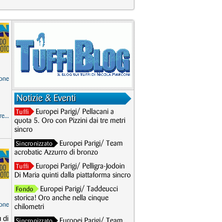
one
Notizie & Eventi
Europei Parigi/ Pellacani a
Tuffi
e...
quota 5. Oro con Pizzini dai tre metri
sincro
Europei Parigi/ Team
Sincronizzato
acrobatic Azzurro di bronzo
Europei Parigi/ Pelligra-Jodoin
Tuffi
Di Maria quinti dalla piattaforma sincro
Europei Parigi/ Taddeucci
Fondo
storica! Oro anche nella cinque
one
chilometri
 di
Europei Parigi/ Team
Sincronizzato