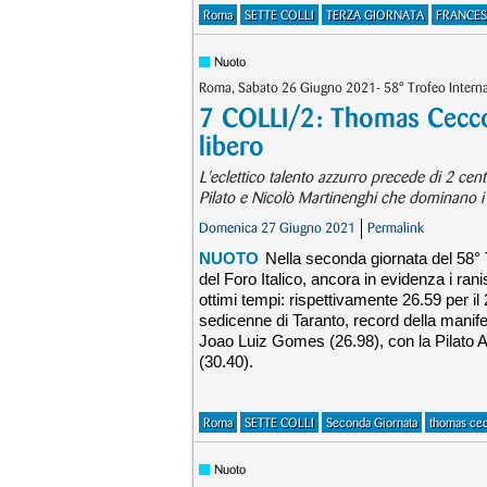
Roma
SETTE COLLI
TERZA GIORNATA
FRANCES
Nuoto
Roma, Sabato 26 Giugno 2021- 58° Trofeo Internaz
7 COLLI/2: Thomas Ceccon
libero
L'eclettico talento azzurro precede di 2 cen
Pilato e Nicolò Martinenghi che dominano i 5
Domenica 27 Giugno 2021
Permalink
NUOTO
Nella seconda giornata del 58° T
del Foro Italico, ancora in evidenza i ran
ottimi tempi: rispettivamente 26.59 per il
sedicenne di Taranto, record della manife
Joao Luiz Gomes (26.98), con la Pilato A
(30.40).
Roma
SETTE COLLI
Seconda Giornata
thomas ce
Nuoto