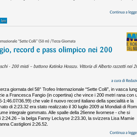
Continua a legger
len
azionale “Sette Colli” (50 m) /Terza Giornata
gio, record e pass olimpico nei 200
eschi - 200 misti – battono Katinka Hosszu. Vittoria di Alberto razzetti nei 
a cura di
Redazi
rza giornata del 58° Trofeo Internazionale “Sette Colli”, in vasca lun
razie a Francesca Fangio (in copertina) che vince i 200 metri rana con 
1:46.07/36.99) che vale il nuovo record italiano della specialità e la
mato di 2:23.32 era stato realizzato il 30 luglio 2009 ai Mondiali di Ro
ume integrale gommato. Alle spalle della 26enne livornese - che si
di 2:24.26 – la belga Fanny Lecluyse 2:23.30, la svizzera Lisa Mamie
anna Castiglioni 2:26.52.
Continua a legger