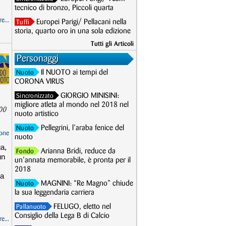
tecnico di bronzo, Piccoli quarta
e...
Europei Parigi/ Pellacani nella
Tuffi
storia, quarto oro in una sola edizione
Tutti gli Articoli
Personaggi
Il NUOTO ai tempi del
Nuoto
CORONA VIRUS
GIORGIO MINISINI:
Sincronizzato
migliore atleta al mondo nel 2018 nel
200
nuoto artistico
Pellegrini, l’araba fenice del
Nuoto
one
nuoto
ga,
Arianna Bridi, reduce da
Fondo
un
un’annata memorabile, è pronta per il
2018
ma
MAGNINI: “Re Magno” chiude
Nuoto
la sua leggendaria carriera
FELUGO, eletto nel
Pallanuoto
Consiglio della Lega B di Calcio
e...