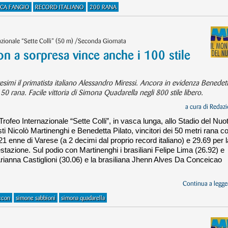
CA FANGIO
RECORD ITALIANO
200 RANA
ionale “Sette Colli” (50 m) /Seconda Giornata
 a sorpresa vince anche i 100 stile
tesimi il primatista italiano Alessandro Miressi. Ancora in evidenza Benedet
0 rana. Facile vittoria di Simona Quadarella negli 800 stile libero.
a cura di
Redazi
rofeo Internazionale “Sette Colli”, in vasca lunga, allo Stadio del Nuo
isti Nicolò Martinenghi e Benedetta Pilato, vincitori dei 50 metri rana c
 21 enne di Varese (a 2 decimi dal proprio record italiano) e 29.69 per l
stazione. Sul podio con Martinenghi i brasiliani Felipe Lima (26.92) e
rianna Castiglioni (30.06) e la brasiliana Jhenn Alves Da Conceicao
Continua a legger
ccon
simone sabbioni
simona quadarella