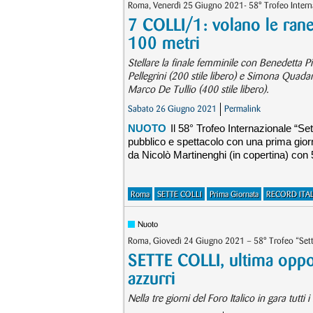
Roma, Venerdì 25 Giugno 2021- 58° Trofeo Interna
7 COLLI/1: volano le rane!
100 metri
Stellare la finale femminile con Benedetta Pil
Pellegrini (200 stile libero) e Simona Quad
Marco De Tullio (400 stile libero).
Sabato 26 Giugno 2021
Permalink
NUOTO
Il 58° Trofeo Internazionale “Set
pubblico e spettacolo con una prima giorna
da Nicolò Martinenghi (in copertina) con 
Roma
SETTE COLLI
Prima Giornata
RECORD ITAL
Nuoto
Roma, Giovedì 24 Giugno 2021 – 58° Trofeo “Sett
SETTE COLLI, ultima oppor
azzurri
Nella tre giorni del Foro Italico in gara tutti i