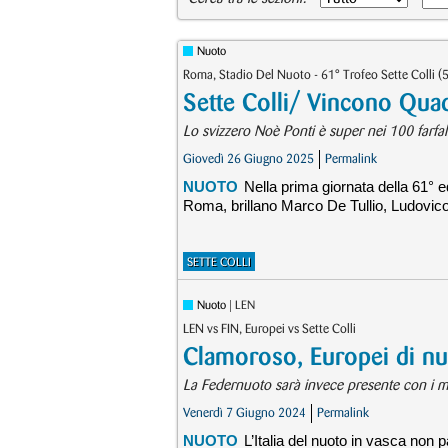
Nuoto
Roma, Stadio Del Nuoto - 61° Trofeo Sette Colli 
Sette Colli/ Vincono Quada
Lo svizzero Noè Ponti è super nei 100 farfal
Giovedì 26 Giugno 2025
Permalink
NUOTO
Nella prima giornata della 61° e
Roma, brillano Marco De Tullio, Ludovico
SETTE COLLI
Nuoto
| LEN
LEN vs FIN, Europei vs Sette Colli
Clamoroso, Europei di nuo
La Federnuoto sarà invece presente con i migl
Venerdì 7 Giugno 2024
Permalink
NUOTO
L’Italia del nuoto in vasca non 