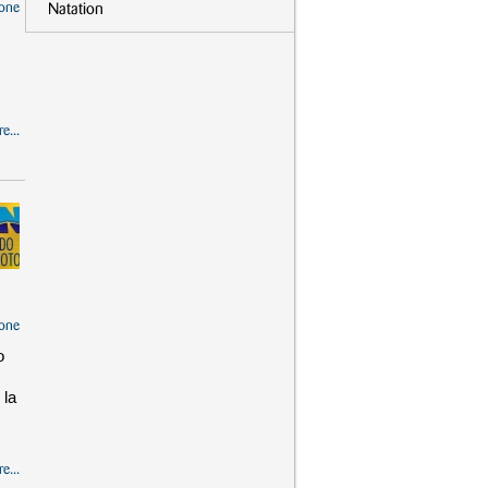
one
Natation
e...
one
o
 la
e...