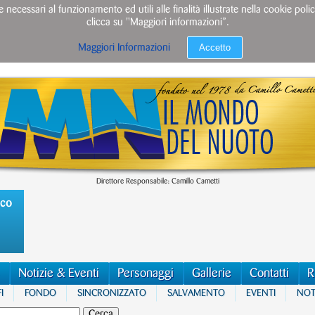
e necessari al funzionamento ed utili alle finalità illustrate nella cookie po
clicca su "Maggiori informazioni”.
Accetto
Maggiori Informazioni
Direttore Responsabile: Camillo Cametti
ico
Notizie & Eventi
Personaggi
Gallerie
Contatti
R
I
FONDO
SINCRONIZZATO
SALVAMENTO
EVENTI
NOTI