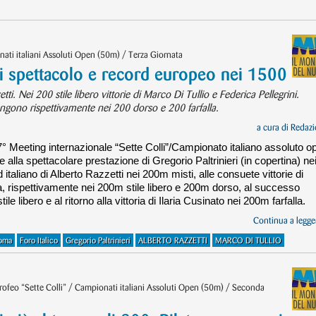
ati italiani Assoluti Open (50m) / Terza Giornata
ri spettacolo e record europeo nei 1500
tti. Nei 200 stile libero vittorie di Marco Di Tullio e Federica Pellegrini.
ongono rispettivamente nei 200 dorso e 200 farfalla.
a cura di
Redazi
57° Meeting internazionale “Sette Colli”/Campionato italiano assoluto o
 alla spettacolare prestazione di Gregorio Paltrinieri (in copertina) ne
italiano di Alberto Razzetti nei 200m misti, alle consuete vittorie di
a, rispettivamente nei 200m stile libero e 200m dorso, al successo
e libero e al ritorno alla vittoria di Ilaria Cusinato nei 200m farfalla.
Continua a legger
oma
Foro Italico
Gregorio Paltrinieri
ALBERTO RAZZETTI
MARCO DI TULLIO
ofeo “Sette Colli” / Campionati italiani Assoluti Open (50m) / Seconda