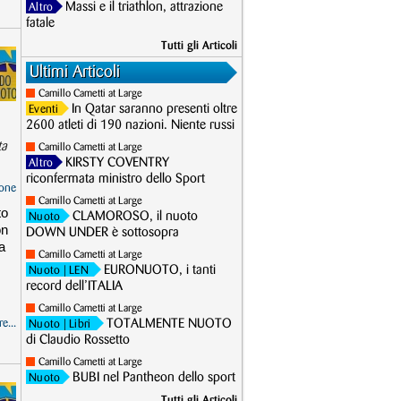
Massi e il triathlon, attrazione
Altro
fatale
Tutti gli Articoli
Ultimi Articoli
Camillo Cametti at Large
In Qatar saranno presenti oltre
Eventi
2600 atleti di 190 nazioni. Niente russi
ta
Camillo Cametti at Large
KIRSTY COVENTRY
Altro
riconfermata ministro dello Sport
one
Camillo Cametti at Large
to
CLAMOROSO, il nuoto
Nuoto
on
DOWN UNDER è sottosopra
a
Camillo Cametti at Large
EURONUOTO, i tanti
Nuoto
| LEN
record dell’ITALIA
Camillo Cametti at Large
e...
TOTALMENTE NUOTO
Nuoto
| Libri
di Claudio Rossetto
Camillo Cametti at Large
BUBI nel Pantheon dello sport
Nuoto
Tutti gli Articoli