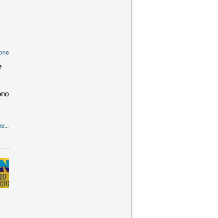
one
e
ono
e...