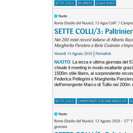
SETTE COLLI
BILANCIO
Cesare Butini
Nuoto
Roma (Stadio del Nuoto), 13 Agos Colli” / Campion
SETTE COLLI/3: Paltrinie
Nei 200 misti record italiano di Alberto Razze
Margherita Panziera e Ilaria Cusinato s'imp
Venerdì 14 Agosto 2020
Permalink
NUOTO
La terza e ultima giornata del 
chiude il meeting in modo esaltante grazie
1500m stile libero, al sorprendente record 
Federica Pellegrini e Margherita Panzier
dell’emergente Marco di Tullio nei 200m stil
SETTE COLLI
CAMPIONATI ITALIANI ASSOLUTI
R
Nuoto
Roma (Stadio del Nuoto), 12 Agosto 2020 – 57° Tr
giornata