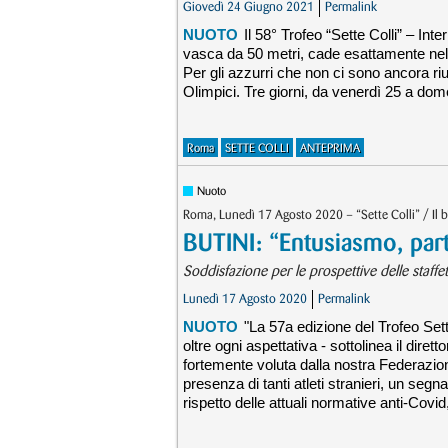
Giovedì 24 Giugno 2021
Permalink
NUOTO
Il 58° Trofeo “Sette Colli” – Int
vasca da 50 metri, cade esattamente nel
Per gli azzurri che non ci sono ancora rius
Olimpici. Tre giorni, da venerdì 25 a dom
Roma
SETTE COLLI
ANTEPRIMA
Nuoto
Roma, Lunedì 17 Agosto 2020 – “Sette Colli” / Il b
BUTINI: “Entusiasmo, parte
Soddisfazione per le prospettive delle staffett
Lunedì 17 Agosto 2020
Permalink
NUOTO
"La 57a edizione del Trofeo Sett
oltre ogni aspettativa - sottolinea il dire
fortemente voluta dalla nostra Federazion
presenza di tanti atleti stranieri, un seg
rispetto delle attuali normative anti-Covid