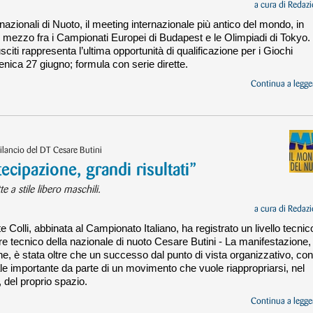
a cura di
Redazi
ernazionali di Nuoto, il meeting internazionale più antico del mondo, in
 mezzo fra i Campionati Europei di Budapest e le Olimpiadi di Tokyo.
citi rappresenta l’ultima opportunità di qualificazione per i Giochi
enica 27 giugno; formula con serie dirette.
Continua a legger
ilancio del DT Cesare Butini
cipazione, grandi risultati”
e a stile libero maschili.
a cura di
Redazi
e Colli, abbinata al Campionato Italiano, ha registrato un livello tecnic
ttore tecnico della nazionale di nuoto Cesare Butini - La manifestazione,
e, è stata oltre che un successo dal punto di vista organizzativo, con
nale importante da parte di un movimento che vuole riappropriarsi, nel
, del proprio spazio.
Continua a legger