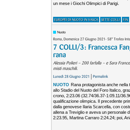
un mese i Giochi Olimpici di Parigi.
EUROPEI DI NUOTO IN VASCA
SETTE COLLI
FIN
Nuoto
Roma, Domenica 27 Giugno 2021- 58° Trofeo Intern
7 COLLI/3: Francesca Fan
rana
Alessia Polieri – 200 farfalla – e Sara Franc
misti maschili.
Lunedì 28 Giugno 2021
Permalink
NUOTO
Rana protagonista anche nella te
allo Stadio del Nuoto del Foro Italico, g
crono, 2:23.06 (32.74/36.37-1:09.11/36.96-
qualificazione olimpica. Il precedente pri
dalla genovese Ilaria Scarcella, con cost
allena a Treviglio e aveva un personale 
2:23.95, Martina Carraro 2:24.24; poi, Ari