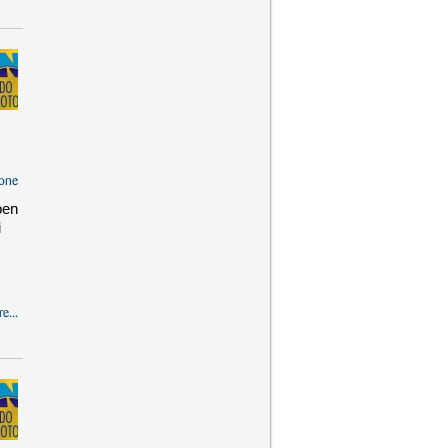
one
pen
i
e...