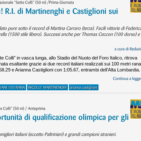
zionale “Sette Colli” (50 m) /Prima Giornata
 R.I. di Martinenghi e Castiglioni sui
ato pure sotto il record di Martina Carraro (terza). Facili vittorie di Federic
arella (1500 stile libero). Successi anche per Thomas Ceccon (100 dorso) e
a cura di
Redazi
te Colli” in vasca lunga, allo Stadio del Nuoto del Foro Italico, ritrova
ta esaltante grazie ai due record italiani realizzati sui 100 metri rana
58.29 e Arianna Castiglioni con 1:05.67, entrambi dell’Alta Lombardia.
Continua a legger
IANI 100 RANA
NICOLO' MARTINENGHI
arianna castiglioni
e Colli” (50 m) / Anteprima
tunità di qualificazione olimpica per gli
 migliori italiani (eccetto Paltrinieri) e grandi campioni stranieri.